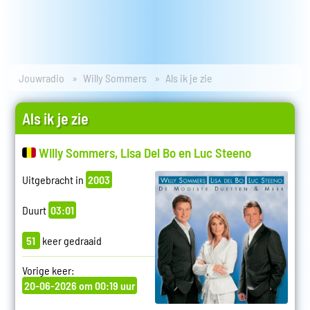
Jouwradio
Willy Sommers
Als ik je zie
Als ik je zie
Willy Sommers, Lisa Del Bo en Luc Steeno
Uitgebracht in
2003
Duurt
03:01
51
keer gedraaid
Vorige keer:
20-06-2026 om 00:19 uur