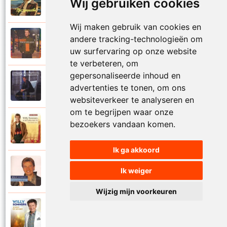
Wij gebruiken cookies
1972
Je kus zegt vaarwel
Wij maken gebruik van cookies en
Willy Sommers
andere tracking-technologieën om
2000
Je schenkt hem de dans
uw surfervaring op onze website
te verbeteren, om
gepersonaliseerde inhoud en
Willy Sommers
advertenties te tonen, om ons
1998
Jij
websiteverkeer te analyseren en
om te begrijpen waar onze
Willy Sommers
bezoekers vandaan komen.
2007
Jij bent alles voor mij
Ik ga akkoord
Willy Sommers
Ik weiger
2004
Jij bent als een droom
Wijzig mijn voorkeuren
Willy Sommers
2013
Jij bent de mooiste