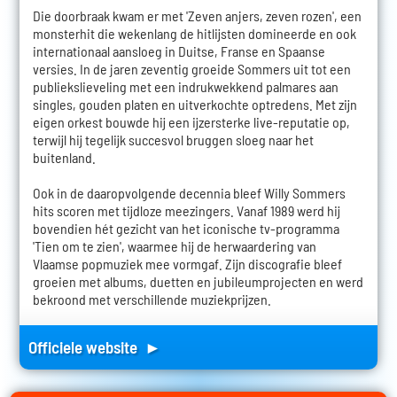
Die doorbraak kwam er met 'Zeven anjers, zeven rozen', een
monsterhit die wekenlang de hitlijsten domineerde en ook
internationaal aansloeg in Duitse, Franse en Spaanse
versies. In de jaren zeventig groeide Sommers uit tot een
publiekslieveling met een indrukwekkend palmares aan
singles, gouden platen en uitverkochte optredens. Met zijn
eigen orkest bouwde hij een ijzersterke live-reputatie op,
terwijl hij tegelijk succesvol bruggen sloeg naar het
buitenland.
Ook in de daaropvolgende decennia bleef Willy Sommers
hits scoren met tijdloze meezingers. Vanaf 1989 werd hij
bovendien hét gezicht van het iconische tv-programma
'Tien om te zien', waarmee hij de herwaardering van
Vlaamse popmuziek mee vormgaf. Zijn discografie bleef
groeien met albums, duetten en jubileumprojecten en werd
bekroond met verschillende muziekprijzen.
Officiele website ►