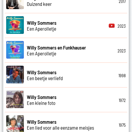
2017
Duizend keer
Willy Sommers
2023
Een Aperolletje
Willy Sommers en Funkhauser
2023
Een Aperolletje
Willy Sommers
1998
Een beetje verliefd
Willy Sommers
1972
Een kleine foto
Willy Sommers
1975
Een lied voor alle eenzame meisjes