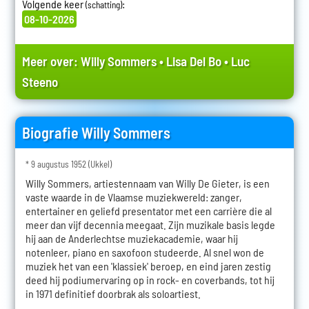
Volgende keer
:
(schatting)
08-10-2026
Meer over:
Willy Sommers
•
Lisa Del Bo
•
Luc
Steeno
Biografie Willy Sommers
* 9 augustus 1952 (Ukkel)
Willy Sommers, artiestennaam van Willy De Gieter, is een
vaste waarde in de Vlaamse muziekwereld: zanger,
entertainer en geliefd presentator met een carrière die al
meer dan vijf decennia meegaat. Zijn muzikale basis legde
hij aan de Anderlechtse muziekacademie, waar hij
notenleer, piano en saxofoon studeerde. Al snel won de
muziek het van een 'klassiek' beroep, en eind jaren zestig
deed hij podiumervaring op in rock- en coverbands, tot hij
in 1971 definitief doorbrak als soloartiest.