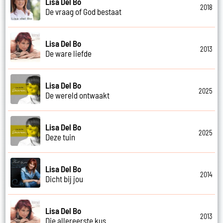
Lisa Del Bo
2018
De vraag of God bestaat
Lisa Del Bo
2013
De ware liefde
Lisa Del Bo
2025
De wereld ontwaakt
Lisa Del Bo
2025
Deze tuin
Lisa Del Bo
2014
Dicht bij jou
Lisa Del Bo
2013
Die allereerste kus