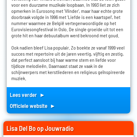
voor een duurzame muzikale loopbaan. In 1993 liet ze zich
opmerken in Eurosong met 'Vlinder', maar haar echte grote
doorbraak volgde in 1996 met 'Liefde is een kaartspel', het
nummer waarmee ze België vertegenwoordigde op het
Eurovisiesongfestival in Oslo. De single groeide uit tot een
grote hit en haar debuutalbum werd bekroond met goud.
Ook nadien bleef Lisa populair. Zo boekte ze vanaf 1999 veel
succes met repertoire uit de jaren veertig, vijftig en zestig,
dat perfect aansloot bij haar warme stem en liefde voor
tijdloze melodieën. Daarnaast staat ze vaak in de
schijnwerpers met kerstliederen en religieus geïnspireerde
muziek.
Lees verder ►
Officiele website ►
Lisa Del Bo op Jouwradio