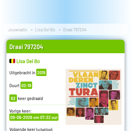
Jouwradio
Lisa Del Bo
Draai 797204
Draai 797204
Lisa Del Bo
Uitgebracht in
2015
Duurt
02:19
62
keer gedraaid
Vorige keer:
09-06-2026 om 07:32 uur
Volgende keer
:
(schatting)