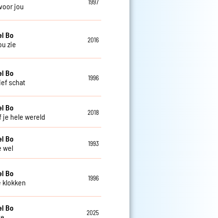
1997
 voor jou
el Bo
2016
jou zie
el Bo
1996
ief schat
el Bo
2018
f je hele wereld
el Bo
1993
e wel
el Bo
1996
e klokken
el Bo
2025
te