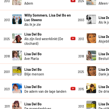
2013
2024
Adem
Alleen
Willy Sommers, Lisa Del Bo en
Lisa D
Luc Steeno
2013
2003
Als ik 
Als ik je zie
Lisa Del Bo
Lisa D
Als zijn lied weerklinkt (De
2025
2013
Alsjebl
clochard)
Lisa Del Bo
Lisa D
2018
2018
Ave Maria
Bestui
Lisa Del Bo
Lisa D
2001
2025
Blije mensen
Dank j
Lisa Del Bo
Lisa D
2021
2015
De adem van de lage landen
De dri
Lisa Del Bo
Lisa D
2011
2013
De maandagblues
De stil