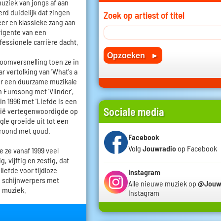
uziek van jongs af aan
erd duidelijk dat zingen
Zoek op artiest of titel
eer en klassieke zang aan
rigente van een
fessionele carrière dacht.
oomversnelling toen ze in
vertolking van 'What's a
r een duurzame muzikale
n Eurosong met 'Vlinder',
n 1996 met 'Liefde is een
Sociale media
gië vertegenwoordigde op
gle groeide uit tot een
kroond met goud.
Facebook
Volg
Jouwradio
op Facebook
e ze vanaf 1999 veel
, vijftig en zestig, dat
iefde voor tijdloze
Instagram
e schijnwerpers met
Alle nieuwe muziek op
@Jouw
e muziek.
Instagram