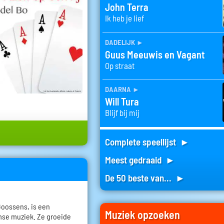
John Terra
Ik heb je lief
dadelijk
►
Guus Meeuwis en Vagant
Op straat
daarna
►
Will Tura
Blijf bij mij
Complete speellijst ►
Meest gedraaid ►
De 50 beste van... ►
Goossens, is een
Muziek opzoeken
mse muziek. Ze groeide