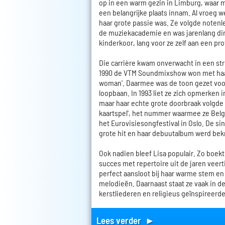
op in een warm gezin in Limburg, waar m
een belangrijke plaats innam. Al vroeg w
haar grote passie was. Ze volgde notenl
de muziekacademie en was jarenlang di
kinderkoor, lang voor ze zelf aan een pro
Die carrière kwam onverwacht in een str
1990 de VTM Soundmixshow won met haar 
woman'. Daarmee was de toon gezet voo
loopbaan. In 1993 liet ze zich opmerken i
maar haar echte grote doorbraak volgde i
kaartspel', het nummer waarmee ze Bel
het Eurovisiesongfestival in Oslo. De sin
grote hit en haar debuutalbum werd be
Ook nadien bleef Lisa populair. Zo boekt
succes met repertoire uit de jaren veertig
perfect aansloot bij haar warme stem en l
melodieën. Daarnaast staat ze vaak in d
kerstliederen en religieus geïnspireerd
Lees verder ►