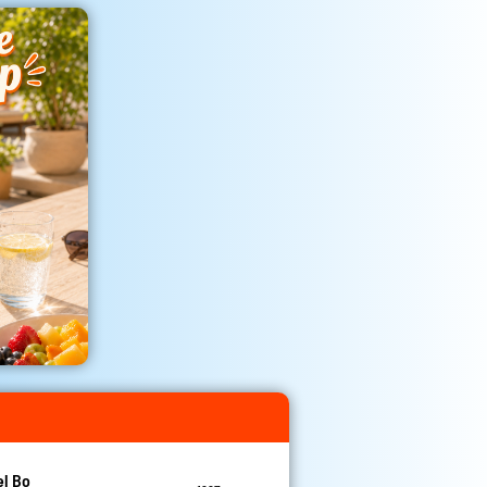
el Bo