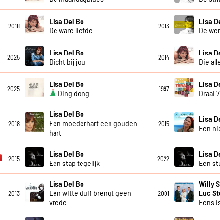
Lisa Del Bo
Lisa D
2018
2013
De ware liefde
De wer
Lisa Del Bo
Lisa D
2025
2014
Dicht bij jou
Die all
Lisa Del Bo
Lisa D
2025
1997
Ding dong
Draai 
Lisa Del Bo
Lisa D
Een moederhart een gouden
2018
2015
Een ni
hart
Lisa Del Bo
Lisa D
2015
2022
Een stap tegelijk
Een st
Lisa Del Bo
Willy 
Een witte duif brengt geen
Luc S
2013
2001
vrede
Eens is