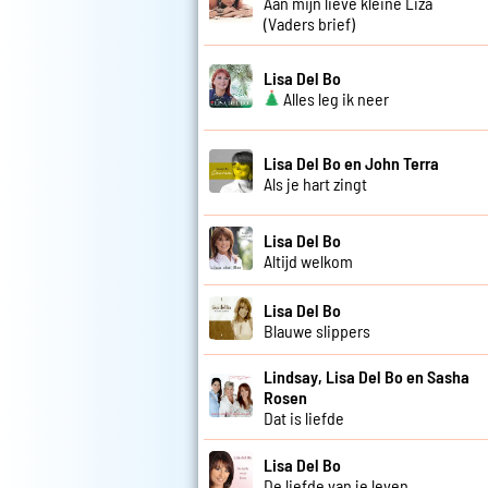
Aan mijn lieve kleine Liza
(Vaders brief)
Lisa Del Bo
Alles leg ik neer
Lisa Del Bo en John Terra
Als je hart zingt
Lisa Del Bo
Altijd welkom
Lisa Del Bo
Blauwe slippers
Lindsay, Lisa Del Bo en Sasha
Rosen
Dat is liefde
Lisa Del Bo
De liefde van je leven