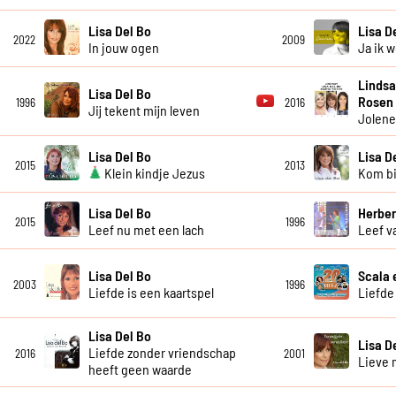
Lisa Del Bo
Lisa D
2022
2009
In jouw ogen
Ja ik 
Lindsa
Lisa Del Bo
Rosen
1996
2016
Jij tekent mijn leven
Jolen
Lisa Del Bo
Lisa D
2015
2013
Klein kindje Jezus
Kom bi
Lisa Del Bo
Herber
2015
1996
Leef nu met een lach
Leef v
Lisa Del Bo
Scala 
2003
1996
Liefde is een kaartspel
Liefde
Lisa Del Bo
Lisa D
Liefde zonder vriendschap
2016
2001
Lieve
heeft geen waarde