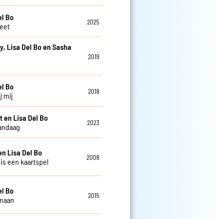
el Bo
2025
weet
y, Lisa Del Bo en Sasha
2019
e
el Bo
2018
j mij
t en Lisa Del Bo
2023
andaag
en Lisa Del Bo
2008
 is een kaartspel
el Bo
2015
 maan