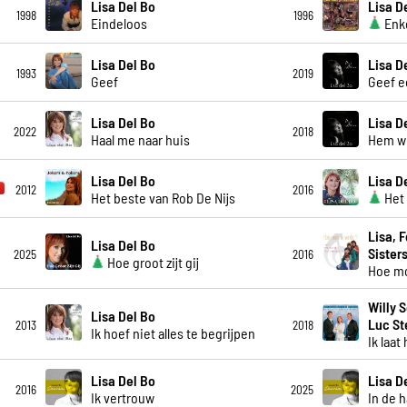
Lisa Del Bo
Lisa D
1998
1996
Eindeloos
Enke
Lisa Del Bo
Lisa D
1993
2019
Geef
Geef e
Lisa Del Bo
Lisa D
2022
2018
Haal me naar huis
Hem wil
Lisa Del Bo
Lisa D
2012
2016
Het beste van Rob De Nijs
Het 
Lisa, 
Lisa Del Bo
Sister
2025
2016
Hoe groot zijt gij
Hoe mo
Willy 
Lisa Del Bo
Luc S
2013
2018
Ik hoef niet alles te begrijpen
Ik laat
Lisa Del Bo
Lisa D
2016
2025
Ik vertrouw
In de 