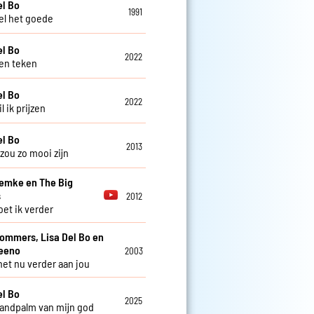
el Bo
1991
l het goede
el Bo
2022
en teken
el Bo
2022
 ik prijzen
el Bo
2013
zou zo mooi zijn
Femke en The Big
s
2012
et ik verder
Sommers, Lisa Del Bo en
teeno
2003
 het nu verder aan jou
el Bo
2025
handpalm van mijn god