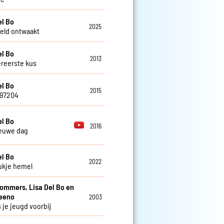
el Bo
2025
eld ontwaakt
el Bo
2013
ereerste kus
el Bo
2015
797204
el Bo
2016
euwe dag
el Bo
2022
ukje hemel
Sommers, Lisa Del Bo en
teeno
2003
 je jeugd voorbij