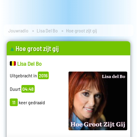
Jouwradio
Lisa Del Bo
Hoe groot zijt gij
Hoe groot zijt gij
Lisa Del Bo
Uitgebracht in
2016
Duurt
04:48
11
keer gedraaid