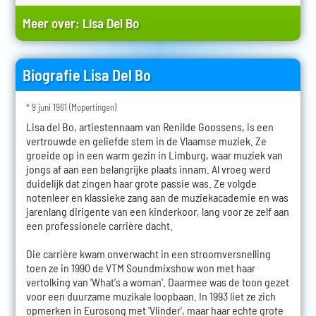
Meer over:
Lisa Del Bo
Biografie Lisa Del Bo
* 9 juni 1961 (Mopertingen)
Lisa del Bo, artiestennaam van Renilde Goossens, is een
vertrouwde en geliefde stem in de Vlaamse muziek. Ze
groeide op in een warm gezin in Limburg, waar muziek van
jongs af aan een belangrijke plaats innam. Al vroeg werd
duidelijk dat zingen haar grote passie was. Ze volgde
notenleer en klassieke zang aan de muziekacademie en was
jarenlang dirigente van een kinderkoor, lang voor ze zelf aan
een professionele carrière dacht.
Die carrière kwam onverwacht in een stroomversnelling
toen ze in 1990 de VTM Soundmixshow won met haar
vertolking van 'What's a woman'. Daarmee was de toon gezet
voor een duurzame muzikale loopbaan. In 1993 liet ze zich
opmerken in Eurosong met 'Vlinder', maar haar echte grote