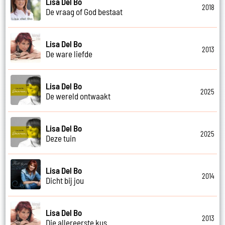
Lisa Del Bo
2018
De vraag of God bestaat
Lisa Del Bo
2013
De ware liefde
Lisa Del Bo
2025
De wereld ontwaakt
Lisa Del Bo
2025
Deze tuin
Lisa Del Bo
2014
Dicht bij jou
Lisa Del Bo
2013
Die allereerste kus