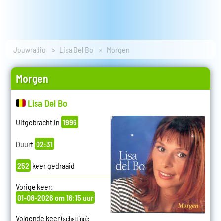
Jouwradio
Lisa Del Bo
Morgen
Morgen
Lisa Del Bo
Uitgebracht in
1996
Duurt
02:31
252
keer gedraaid
Vorige keer:
01-08-2026 om 16:15 uur
Volgende keer
:
(schatting)