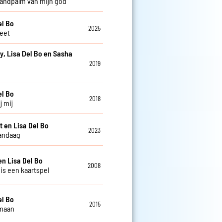
handpalm van mijn god
el Bo
2025
weet
y, Lisa Del Bo en Sasha
2019
e
el Bo
2018
j mij
t en Lisa Del Bo
2023
andaag
en Lisa Del Bo
2008
 is een kaartspel
el Bo
2015
 maan