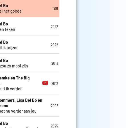
el Bo
1991
l het goede
el Bo
2022
en teken
el Bo
2022
 ik prijzen
el Bo
2013
zou zo mooi zijn
Femke en The Big
s
2012
et ik verder
Sommers, Lisa Del Bo en
teeno
2003
 het nu verder aan jou
el Bo
2025