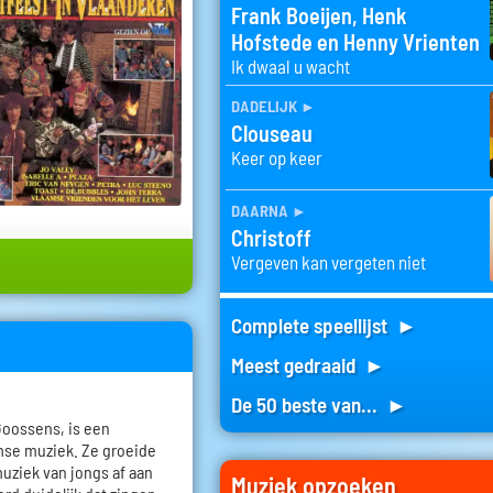
Frank Boeijen, Henk
Hofstede en Henny Vrienten
Ik dwaal u wacht
dadelijk
►
Clouseau
Keer op keer
daarna
►
Christoff
Vergeven kan vergeten niet
Complete speellijst ►
Meest gedraaid ►
De 50 beste van... ►
Goossens, is een
mse muziek. Ze groeide
uziek van jongs af aan
Muziek opzoeken