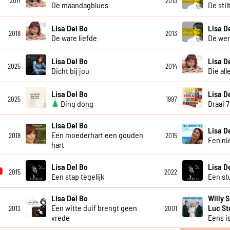
2011
2013
De maandagblues
De stil
Lisa Del Bo
Lisa D
2018
2013
De ware liefde
De wer
Lisa Del Bo
Lisa D
2025
2014
Dicht bij jou
Die all
Lisa Del Bo
Lisa D
2025
1997
Ding dong
Draai 
Lisa Del Bo
Lisa D
Een moederhart een gouden
2018
2015
Een ni
hart
Lisa Del Bo
Lisa D
2015
2022
Een stap tegelijk
Een st
Lisa Del Bo
Willy 
Een witte duif brengt geen
Luc S
2013
2001
vrede
Eens is