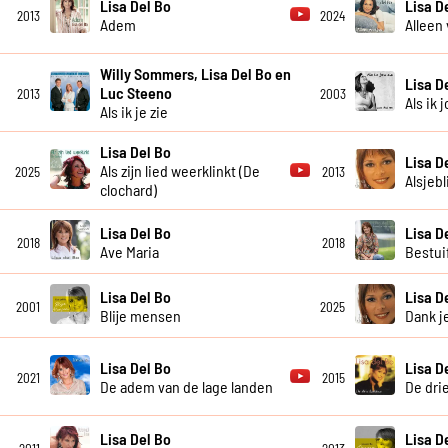
Lisa Del Bo
Lisa D
2013
2024
Adem
Alleen
Willy Sommers, Lisa Del Bo en
Lisa D
Luc Steeno
2013
2003
Als ik 
Als ik je zie
Lisa Del Bo
Lisa D
Als zijn lied weerklinkt (De
2025
2013
Alsjebl
clochard)
Lisa Del Bo
Lisa D
2018
2018
Ave Maria
Bestui
Lisa Del Bo
Lisa D
2001
2025
Blije mensen
Dank j
Lisa Del Bo
Lisa D
2021
2015
De adem van de lage landen
De dri
Lisa Del Bo
Lisa D