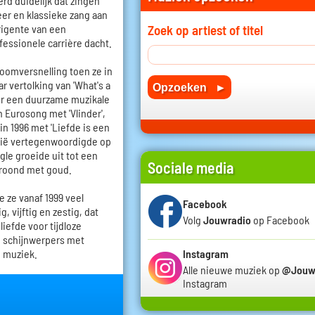
erd duidelijk dat zingen
eer en klassieke zang aan
rigente van een
Zoek op artiest of titel
fessionele carrière dacht.
oomversnelling toen ze in
vertolking van 'What's a
r een duurzame muzikale
n Eurosong met 'Vlinder',
n 1996 met 'Liefde is een
gië vertegenwoordigde op
gle groeide uit tot een
Sociale media
kroond met goud.
e ze vanaf 1999 veel
Facebook
, vijftig en zestig, dat
Volg
Jouwradio
op Facebook
iefde voor tijdloze
e schijnwerpers met
e muziek.
Instagram
Alle nieuwe muziek op
@Jouw
Instagram