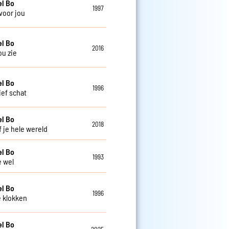
el Bo
1997
 voor jou
el Bo
2016
jou zie
el Bo
1996
ief schat
el Bo
2018
f je hele wereld
el Bo
1993
e wel
el Bo
1996
e klokken
el Bo