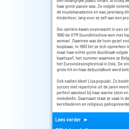
een belangrijke plaats innam. Al vroeg w
haar grote passie was. Ze volgde notenl
de muziekacademie en was jarenlang di
kinderkoor, lang voor ze zelf aan een pro
Die carrière kwam onverwacht in een str
1990 de VTM Soundmixshow won met haar 
woman'. Daarmee was de toon gezet voo
loopbaan. In 1993 liet ze zich opmerken i
maar haar echte grote doorbraak volgde i
kaartspel', het nummer waarmee ze Bel
het Eurovisiesongfestival in Oslo. De sin
grote hit en haar debuutalbum werd be
Ook nadien bleef Lisa populair. Zo boekt
succes met repertoire uit de jaren veertig
perfect aansloot bij haar warme stem en l
melodieën. Daarnaast staat ze vaak in d
kerstliederen en religieus geïnspireerd
Lees verder ►