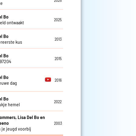
2025
te
el Bo
2025
eld ontwaakt
el Bo
2013
ereerste kus
el Bo
2015
797204
el Bo
2016
euwe dag
el Bo
2022
ukje hemel
Sommers, Lisa Del Bo en
teeno
2003
 je jeugd voorbij