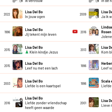
Ik vertrouw
In de 
Lisa Del Bo
Lisa D
2022
2009
In jouw ogen
Ja ik 
Lindsa
Lisa Del Bo
Rosen
1996
2016
Jij tekent mijn leven
Jolen
Lisa Del Bo
Lisa D
2015
2013
Klein kindje Jezus
Kom bi
Lisa Del Bo
Herber
2015
1996
Leef nu met een lach
Leef v
Lisa Del Bo
Scala 
2003
1996
Liefde is een kaartspel
Liefde
Lisa Del Bo
Lisa D
Liefde zonder vriendschap
2016
2001
Lieve
heeft geen waarde