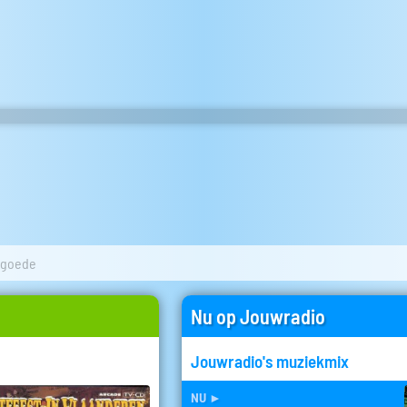
 goede
Nu op Jouwradio
Jouwradio's muziekmix
nu
►