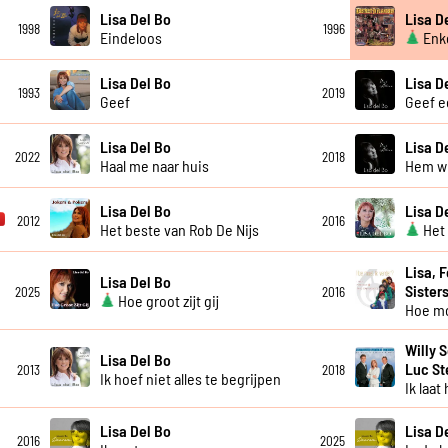
Lisa Del Bo
Lisa D
1998
1996
Eindeloos
Enke
Lisa Del Bo
Lisa D
1993
2019
Geef
Geef e
Lisa Del Bo
Lisa D
2022
2018
Haal me naar huis
Hem wil
Lisa Del Bo
Lisa D
2012
2016
Het beste van Rob De Nijs
Het 
Lisa, 
Lisa Del Bo
Sister
2025
2016
Hoe groot zijt gij
Hoe mo
Willy 
Lisa Del Bo
Luc S
2013
2018
Ik hoef niet alles te begrijpen
Ik laat
Lisa Del Bo
Lisa D
2016
2025