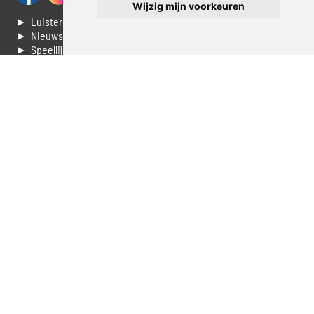
Wijzig mijn voorkeuren
► Luisteren naar Jouwradio
► Nieuws
► Speellijst
► Stem voor de Dag top 3
► Contacteer ons
► Vaak gestelde vragen
► Livestream informatie
► Muziek opzoeken
► Vlaamse 100 Aller tijden
► De 50 beste van...
► Adverteren op Jouwradio
► Cookie voorkeuren wijzigen
► Privacyinformatie
Luister nu naar Jouwradio! De beste Nederlandstalige muziek
uit de lage landen hoor je hier al 20 jaar. In digitale kwaliteit op je
laptop, tablet of smartphone.
© Jouwradio 2006 - 2026 - alle rechten voorbehouden.
Design door
Cloudscape EP
.