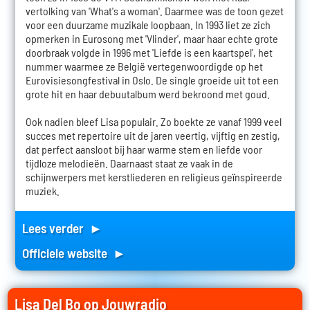
vertolking van 'What's a woman'. Daarmee was de toon gezet
voor een duurzame muzikale loopbaan. In 1993 liet ze zich
opmerken in Eurosong met 'Vlinder', maar haar echte grote
doorbraak volgde in 1996 met 'Liefde is een kaartspel', het
nummer waarmee ze België vertegenwoordigde op het
Eurovisiesongfestival in Oslo. De single groeide uit tot een
grote hit en haar debuutalbum werd bekroond met goud.
Ook nadien bleef Lisa populair. Zo boekte ze vanaf 1999 veel
succes met repertoire uit de jaren veertig, vijftig en zestig,
dat perfect aansloot bij haar warme stem en liefde voor
tijdloze melodieën. Daarnaast staat ze vaak in de
schijnwerpers met kerstliederen en religieus geïnspireerde
muziek.
Lees verder ►
Officiele website ►
Lisa Del Bo op Jouwradio