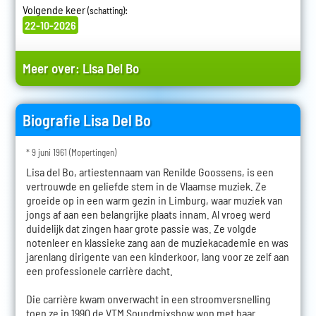
Volgende keer
:
(schatting)
22-10-2026
Meer over:
Lisa Del Bo
Biografie Lisa Del Bo
* 9 juni 1961 (Mopertingen)
Lisa del Bo, artiestennaam van Renilde Goossens, is een
vertrouwde en geliefde stem in de Vlaamse muziek. Ze
groeide op in een warm gezin in Limburg, waar muziek van
jongs af aan een belangrijke plaats innam. Al vroeg werd
duidelijk dat zingen haar grote passie was. Ze volgde
notenleer en klassieke zang aan de muziekacademie en was
jarenlang dirigente van een kinderkoor, lang voor ze zelf aan
een professionele carrière dacht.
Die carrière kwam onverwacht in een stroomversnelling
toen ze in 1990 de VTM Soundmixshow won met haar