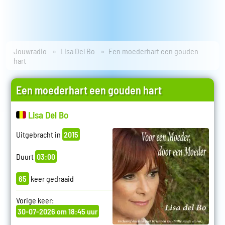
Jouwradio
Lisa Del Bo
Een moederhart een gouden
hart
Een moederhart een gouden hart
Lisa Del Bo
Uitgebracht in
2015
Duurt
03:00
65
keer gedraaid
Vorige keer:
30-07-2026 om 18:45 uur