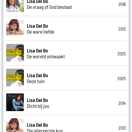
Lisa Del Bo
2018
De vraag of God bestaat
Lisa Del Bo
2013
De ware liefde
Lisa Del Bo
2025
De wereld ontwaakt
Lisa Del Bo
2025
Deze tuin
Lisa Del Bo
2014
Dicht bij jou
Lisa Del Bo
2013
Die allereerste kus