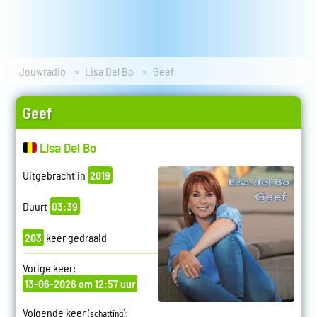
Jouwradio
Lisa Del Bo
Geef
Geef
Lisa Del Bo
Uitgebracht in
2019
Duurt
03:39
203
keer gedraaid
Vorige keer:
13-06-2026 om 12:57 uur
Volgende keer
:
(schatting)