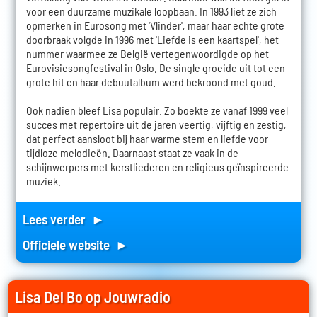
voor een duurzame muzikale loopbaan. In 1993 liet ze zich
opmerken in Eurosong met 'Vlinder', maar haar echte grote
doorbraak volgde in 1996 met 'Liefde is een kaartspel', het
nummer waarmee ze België vertegenwoordigde op het
Eurovisiesongfestival in Oslo. De single groeide uit tot een
grote hit en haar debuutalbum werd bekroond met goud.
Ook nadien bleef Lisa populair. Zo boekte ze vanaf 1999 veel
succes met repertoire uit de jaren veertig, vijftig en zestig,
dat perfect aansloot bij haar warme stem en liefde voor
tijdloze melodieën. Daarnaast staat ze vaak in de
schijnwerpers met kerstliederen en religieus geïnspireerde
muziek.
Lees verder ►
Officiele website ►
Lisa Del Bo op Jouwradio