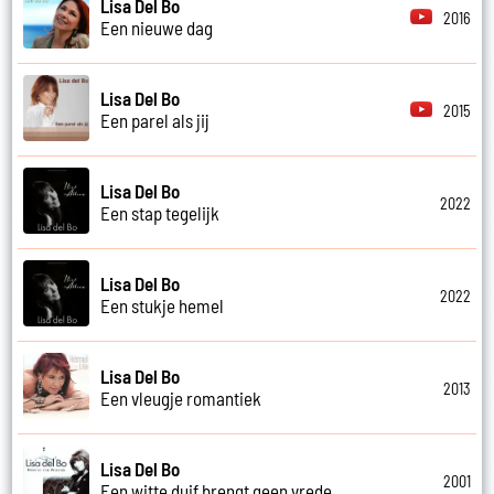
Lisa Del Bo
2016
Een nieuwe dag
Lisa Del Bo
2015
Een parel als jij
Lisa Del Bo
2022
Een stap tegelijk
Lisa Del Bo
2022
Een stukje hemel
Lisa Del Bo
2013
Een vleugje romantiek
Lisa Del Bo
2001
Een witte duif brengt geen vrede