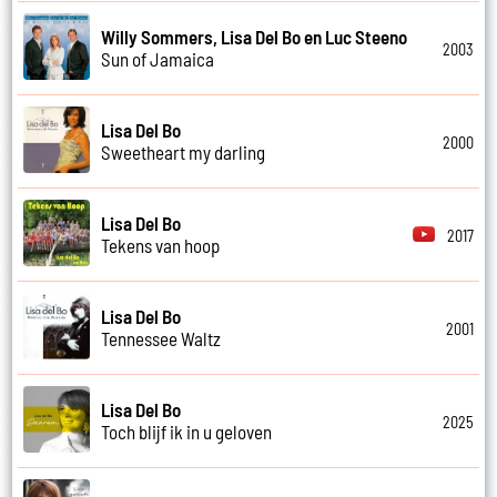
Willy Sommers, Lisa Del Bo en Luc Steeno
2003
Sun of Jamaica
Lisa Del Bo
2000
Sweetheart my darling
Lisa Del Bo
2017
Tekens van hoop
Lisa Del Bo
2001
Tennessee Waltz
Lisa Del Bo
2025
Toch blijf ik in u geloven