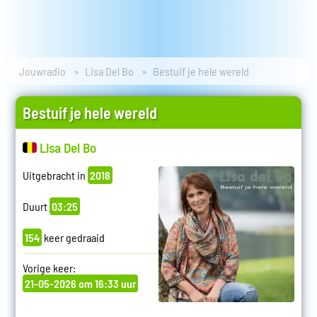
Jouwradio
Lisa Del Bo
Bestuif je hele wereld
Bestuif je hele wereld
Lisa Del Bo
Uitgebracht in
2018
Duurt
03:25
154
keer gedraaid
Vorige keer:
21-05-2026 om 16:33 uur