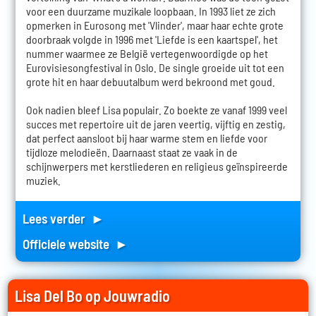
voor een duurzame muzikale loopbaan. In 1993 liet ze zich
opmerken in Eurosong met 'Vlinder', maar haar echte grote
doorbraak volgde in 1996 met 'Liefde is een kaartspel', het
nummer waarmee ze België vertegenwoordigde op het
Eurovisiesongfestival in Oslo. De single groeide uit tot een
grote hit en haar debuutalbum werd bekroond met goud.
Ook nadien bleef Lisa populair. Zo boekte ze vanaf 1999 veel
succes met repertoire uit de jaren veertig, vijftig en zestig,
dat perfect aansloot bij haar warme stem en liefde voor
tijdloze melodieën. Daarnaast staat ze vaak in de
schijnwerpers met kerstliederen en religieus geïnspireerde
muziek.
Lees verder ►
Officiele website ►
Lisa Del Bo op Jouwradio