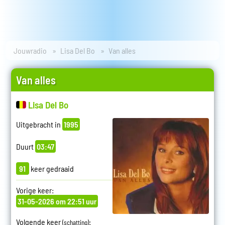
Jouwradio
Lisa Del Bo
Van alles
Van alles
Lisa Del Bo
Uitgebracht in
1995
Duurt
03:47
91
keer gedraaid
Vorige keer:
31-05-2026 om 22:51 uur
Volgende keer
:
(schatting)