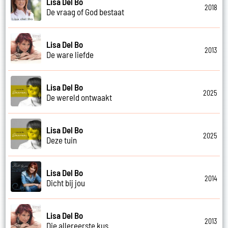
Lisa Del Bo
2018
De vraag of God bestaat
Lisa Del Bo
2013
De ware liefde
Lisa Del Bo
2025
De wereld ontwaakt
Lisa Del Bo
2025
Deze tuin
Lisa Del Bo
2014
Dicht bij jou
Lisa Del Bo
2013
Die allereerste kus