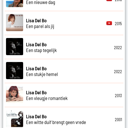
Een nieuwe dag
Lisa Del Bo
2015
Een parel als jij
Lisa Del Bo
2022
Een stap tegelijk
Lisa Del Bo
2022
Een stukje hemel
Lisa Del Bo
2013
Een vleugje romantiek
Lisa Del Bo
2001
Een witte duif brengt geen vrede