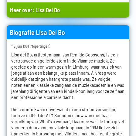
Meer over:
Lisa Del Bo
Biografie Lisa Del Bo
* 9 juni 1961 (Mopertingen)
Lisa del Bo, artiestennaam van Renilde Goossens, is een
vertrouwde en geliefde stem in de Vlaamse muziek. Ze
groeide op in een warm gezin in Limburg, waar muziek van
jongs af aan een belangrijke plaats innam. Al vroeg werd
duidelijk dat zingen haar grote passie was. Ze volgde
notenleer en klassieke zang aan de muziekacademie en was
jarenlang dirigente van een kinderkoor, lang voor ze zelf aan
een professionele carrière dacht.
Die carrière kwam onverwacht in een stroomversnelling
toen ze in 1990 de VTM Soundmixshow won met haar
vertolking van 'What's a woman'. Daarmee was de toon gezet
voor een duurzame muzikale loopbaan. In 1993 liet ze zich
opmerken in Eurosong met 'Vlinder', maar haar echte grote