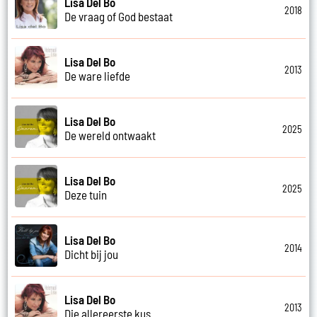
Lisa Del Bo
2018
De vraag of God bestaat
Lisa Del Bo
2013
De ware liefde
Lisa Del Bo
2025
De wereld ontwaakt
Lisa Del Bo
2025
Deze tuin
Lisa Del Bo
2014
Dicht bij jou
Lisa Del Bo
2013
Die allereerste kus