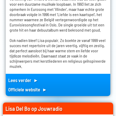
voor een duurzame muzikale loopbaan. In 1993 liet ze zich
opmerken in Eurosong met 'Vlinder', maar haar echte grote
doorbraak volgde in 1996 met 'Liefde is een kaartspel', het
nummer waarmee ze België vertegenwoordigde op het
Eurovisiesongfestival in Oslo. De single groeide uit tot een
grote hit en haar debuutalbum werd bekroond met goud.
Ook nadien bleef Lisa populair. Zo boekte ze vanaf 1999 veel
succes met repertoire uit de jaren veertig, vijftig en zestig,
dat perfect aansloot bij haar warme stem en liefde voor
tijdloze melodieën. Daarnaast staat ze vaak in de
schijnwerpers met kerstliederen en religieus geïnspireerde
muziek.
Lees verder ►
Officiele website ►
Lisa Del Bo op Jouwradio