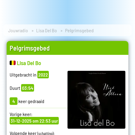
Jouwradio
Lisa Del Bo
Pelgrimsgebed
Pelgrimsgebed
Lisa Del Bo
Uitgebracht in
2022
Duurt
03:54
4
keer gedraaid
Vorige keer:
31-12-2025 om 22:53 uur
Volgende keer
:
(schatting)