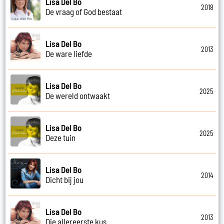
Lisa Del Bo
2018
De vraag of God bestaat
Lisa Del Bo
2013
De ware liefde
Lisa Del Bo
2025
De wereld ontwaakt
Lisa Del Bo
2025
Deze tuin
Lisa Del Bo
2014
Dicht bij jou
Lisa Del Bo
2013
Die allereerste kus