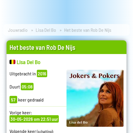
Jouwradio
Lisa Del Bo
Het beste van Rob De Nijs
Het beste van Rob De Nijs
Lisa Del Bo
Uitgebracht in
2016
Duurt
05:08
57
keer gedraaid
Vorige keer:
30-05-2026 om 22:51 uur
Volgende keer
:
(schatting)