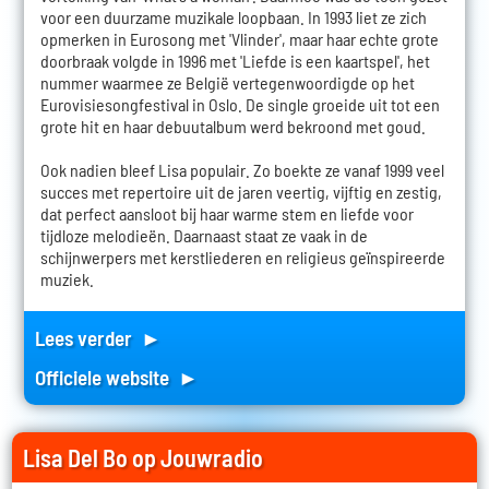
voor een duurzame muzikale loopbaan. In 1993 liet ze zich
opmerken in Eurosong met 'Vlinder', maar haar echte grote
doorbraak volgde in 1996 met 'Liefde is een kaartspel', het
nummer waarmee ze België vertegenwoordigde op het
Eurovisiesongfestival in Oslo. De single groeide uit tot een
grote hit en haar debuutalbum werd bekroond met goud.
Ook nadien bleef Lisa populair. Zo boekte ze vanaf 1999 veel
succes met repertoire uit de jaren veertig, vijftig en zestig,
dat perfect aansloot bij haar warme stem en liefde voor
tijdloze melodieën. Daarnaast staat ze vaak in de
schijnwerpers met kerstliederen en religieus geïnspireerde
muziek.
Lees verder ►
Officiele website ►
Lisa Del Bo op Jouwradio