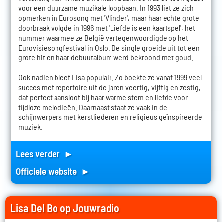
voor een duurzame muzikale loopbaan. In 1993 liet ze zich
opmerken in Eurosong met 'Vlinder', maar haar echte grote
doorbraak volgde in 1996 met 'Liefde is een kaartspel', het
nummer waarmee ze België vertegenwoordigde op het
Eurovisiesongfestival in Oslo. De single groeide uit tot een
grote hit en haar debuutalbum werd bekroond met goud.
Ook nadien bleef Lisa populair. Zo boekte ze vanaf 1999 veel
succes met repertoire uit de jaren veertig, vijftig en zestig,
dat perfect aansloot bij haar warme stem en liefde voor
tijdloze melodieën. Daarnaast staat ze vaak in de
schijnwerpers met kerstliederen en religieus geïnspireerde
muziek.
Lees verder ►
Officiele website ►
Lisa Del Bo op Jouwradio