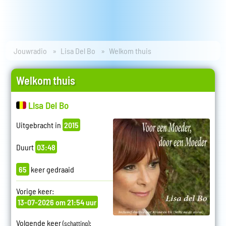
Jouwradio
Lisa Del Bo
Welkom thuis
Welkom thuis
Lisa Del Bo
Uitgebracht in
2015
Duurt
03:48
65
keer gedraaid
Vorige keer:
13-07-2026 om 21:54 uur
Volgende keer
:
(schatting)