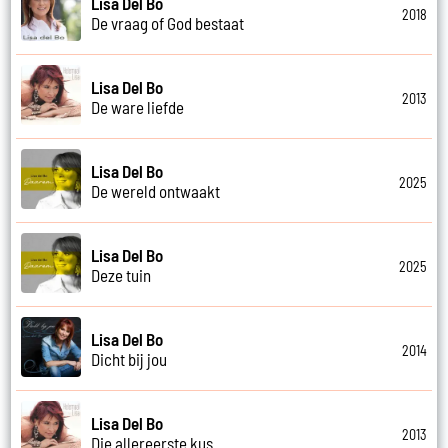
Lisa Del Bo
2018
De vraag of God bestaat
Lisa Del Bo
2013
De ware liefde
Lisa Del Bo
2025
De wereld ontwaakt
Lisa Del Bo
2025
Deze tuin
Lisa Del Bo
2014
Dicht bij jou
Lisa Del Bo
2013
Die allereerste kus