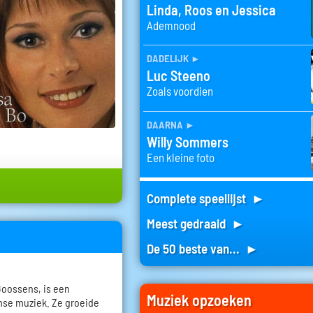
Linda, Roos en Jessica
Ademnood
dadelijk
►
Luc Steeno
Zoals voordien
daarna
►
Willy Sommers
Een kleine foto
Complete speellijst ►
Meest gedraaid ►
De 50 beste van... ►
Goossens, is een
Muziek opzoeken
mse muziek. Ze groeide