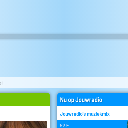
el
Nu op Jouwradio
Jouwradio's muziekmix
nu
►