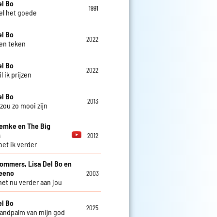
el Bo
1991
l het goede
el Bo
2022
en teken
el Bo
2022
 ik prijzen
el Bo
2013
zou zo mooi zijn
Femke en The Big
s
2012
et ik verder
Sommers, Lisa Del Bo en
teeno
2003
 het nu verder aan jou
el Bo
2025
handpalm van mijn god