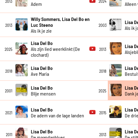
2013
2024
Adem
Alleen
Willy Sommers, Lisa Del Bo en
Lisa D
Luc Steeno
2013
2003
Als ik 
Als ik je zie
Lisa Del Bo
Lisa D
Als zijn lied weerklinkt (De
2025
2013
Alsjebl
clochard)
Lisa Del Bo
Lisa D
2018
2018
Ave Maria
Bestui
Lisa Del Bo
Lisa D
2001
2025
Blije mensen
Dank j
Lisa Del Bo
Lisa D
2021
2015
De adem van de lage landen
De dri
Lisa Del Bo
Lisa D
2011
2013
De maandagblues
De stil