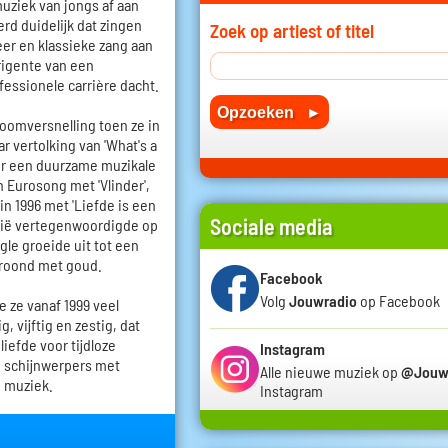
uziek van jongs af aan
erd duidelijk dat zingen
Zoek op artiest of titel
eer en klassieke zang aan
rigente van een
fessionele carrière dacht.
oomversnelling toen ze in
vertolking van 'What's a
r een duurzame muzikale
n Eurosong met 'Vlinder',
n 1996 met 'Liefde is een
Sociale media
gië vertegenwoordigde op
gle groeide uit tot een
kroond met goud.
Facebook
Volg
Jouwradio
op Facebook
e ze vanaf 1999 veel
, vijftig en zestig, dat
iefde voor tijdloze
Instagram
e schijnwerpers met
Alle nieuwe muziek op
@Jouw
e muziek.
Instagram