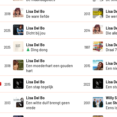
Lisa Del Bo
Lisa D
2018
2013
De ware liefde
De wer
Lisa Del Bo
Lisa D
2025
2014
Dicht bij jou
Die all
Lisa Del Bo
Lisa D
2025
1997
Ding dong
Draai 
Lisa Del Bo
Lisa D
Een moederhart een gouden
2018
2015
Een ni
hart
Lisa Del Bo
Lisa D
2015
2022
Een stap tegelijk
Een st
Lisa Del Bo
Willy 
Een witte duif brengt geen
Luc S
2013
2001
vrede
Eens is