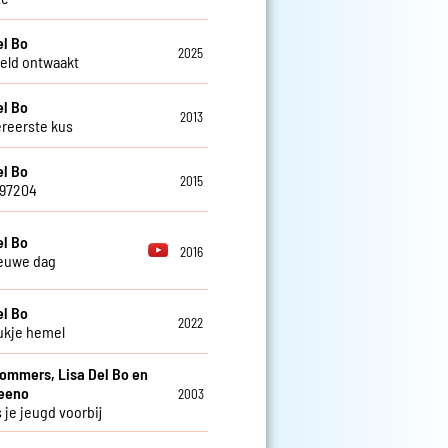
el Bo
2025
eld ontwaakt
el Bo
2013
ereerste kus
el Bo
2015
797204
el Bo
2016
euwe dag
el Bo
2022
ukje hemel
Sommers, Lisa Del Bo en
teeno
2003
 je jeugd voorbij