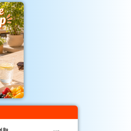
el Bo