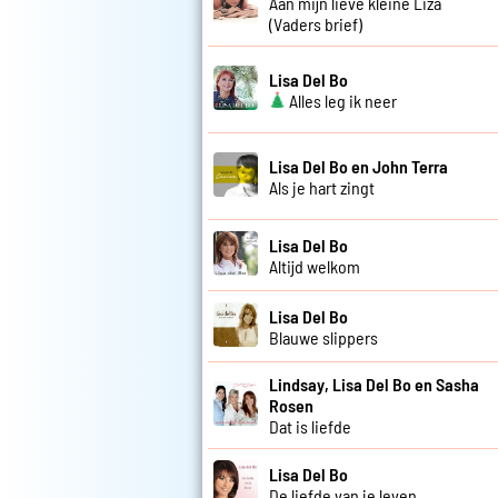
Aan mijn lieve kleine Liza
(Vaders brief)
Lisa Del Bo
Alles leg ik neer
Lisa Del Bo en John Terra
Als je hart zingt
Lisa Del Bo
Altijd welkom
Lisa Del Bo
Blauwe slippers
Lindsay, Lisa Del Bo en Sasha
Rosen
Dat is liefde
Lisa Del Bo
De liefde van je leven