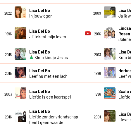
Lisa Del Bo
Lisa D
2022
2009
In jouw ogen
Ja ik 
Lindsa
Lisa Del Bo
Rosen
1996
2016
Jij tekent mijn leven
Jolen
Lisa Del Bo
Lisa D
2015
2013
Klein kindje Jezus
Kom bi
Lisa Del Bo
Herber
2015
1996
Leef nu met een lach
Leef v
Lisa Del Bo
Scala 
2003
1996
Liefde is een kaartspel
Liefde
Lisa Del Bo
Lisa D
Liefde zonder vriendschap
2016
2001
Lieve
heeft geen waarde