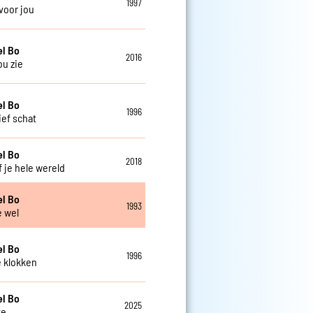
1997
 voor jou
el Bo
2016
jou zie
el Bo
1996
ief schat
el Bo
2018
f je hele wereld
el Bo
1993
e wel
el Bo
1996
e klokken
el Bo
2025
te