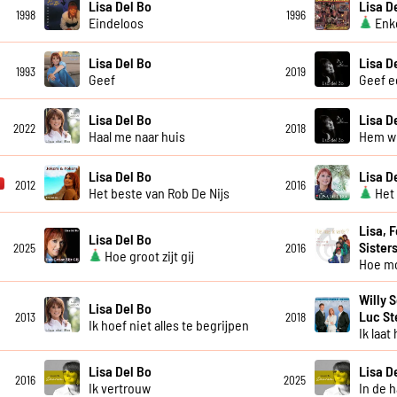
Lisa Del Bo
Lisa D
1998
1996
Eindeloos
Enke
Lisa Del Bo
Lisa D
1993
2019
Geef
Geef e
Lisa Del Bo
Lisa D
2022
2018
Haal me naar huis
Hem wil
Lisa Del Bo
Lisa D
2012
2016
Het beste van Rob De Nijs
Het 
Lisa, 
Lisa Del Bo
Sister
2025
2016
Hoe groot zijt gij
Hoe mo
Willy 
Lisa Del Bo
Luc S
2013
2018
Ik hoef niet alles te begrijpen
Ik laat
Lisa Del Bo
Lisa D
2016
2025
Ik vertrouw
In de 