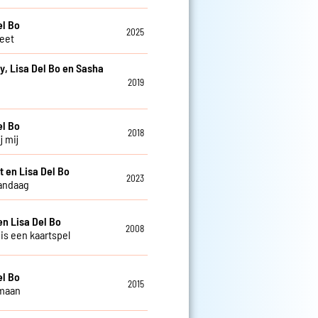
el Bo
2025
weet
y, Lisa Del Bo en Sasha
2019
e
el Bo
2018
j mij
t en Lisa Del Bo
2023
andaag
en Lisa Del Bo
2008
 is een kaartspel
el Bo
2015
 maan