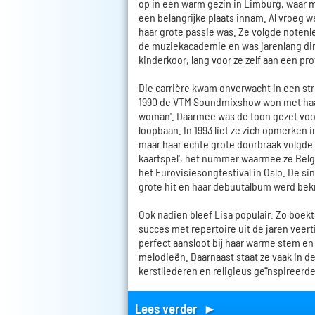
op in een warm gezin in Limburg, waar m
een belangrijke plaats innam. Al vroeg w
haar grote passie was. Ze volgde notenl
de muziekacademie en was jarenlang di
kinderkoor, lang voor ze zelf aan een pro
Die carrière kwam onverwacht in een str
1990 de VTM Soundmixshow won met haar 
woman'. Daarmee was de toon gezet voo
loopbaan. In 1993 liet ze zich opmerken i
maar haar echte grote doorbraak volgde i
kaartspel', het nummer waarmee ze Bel
het Eurovisiesongfestival in Oslo. De sin
grote hit en haar debuutalbum werd be
Ook nadien bleef Lisa populair. Zo boekt
succes met repertoire uit de jaren veertig
perfect aansloot bij haar warme stem en l
melodieën. Daarnaast staat ze vaak in d
kerstliederen en religieus geïnspireerd
Lees verder ►