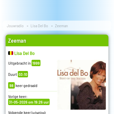
Jouwradio
Lisa Del Bo
Zeeman
Zeeman
Lisa Del Bo
Uitgebracht in
1999
Duurt
03:10
98
keer gedraaid
Vorige keer:
31-05-2026 om 19:26 uur
Volgende keer
:
(schatting)