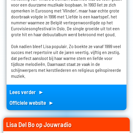
voor een duurzame muzikale loopbaan. In 1993 liet ze zich
opmerken in Eurosong met 'Vlinder', maar haar echte grote
doorbraak volgde in 1996 met 'Liefde is een kaartspel', het
nummer waarmee ze België vertegenwoordigde op het
Eurovisiesongfestival in Oslo. De single groeide uit tot een
grote hit en haar debuutalbum werd bekroond met goud.
Ook nadien bleef Lisa populair. Zo boekte ze vanaf 1999 veel
succes met repertoire uit de jaren veertig, vijftig en zestig,
dat perfect aansloot bij haar warme stem en liefde voor
tijdloze melodieën. Daarnaast staat ze vaak in de
schijnwerpers met kerstliederen en religieus geïnspireerde
muziek.
Lees verder ►
Officiele website ►
Lisa Del Bo op Jouwradio