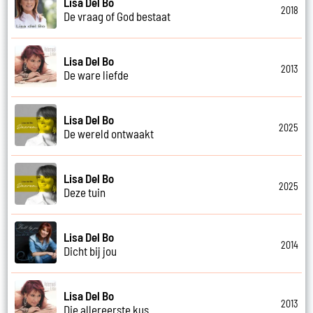
Lisa Del Bo
2018
De vraag of God bestaat
Lisa Del Bo
2013
De ware liefde
Lisa Del Bo
2025
De wereld ontwaakt
Lisa Del Bo
2025
Deze tuin
Lisa Del Bo
2014
Dicht bij jou
Lisa Del Bo
2013
Die allereerste kus