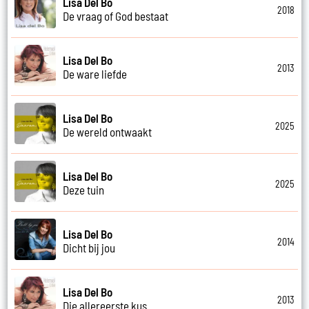
Lisa Del Bo
2018
De vraag of God bestaat
Lisa Del Bo
2013
De ware liefde
Lisa Del Bo
2025
De wereld ontwaakt
Lisa Del Bo
2025
Deze tuin
Lisa Del Bo
2014
Dicht bij jou
Lisa Del Bo
2013
Die allereerste kus