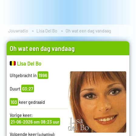
Jouwradio
Lisa Del Bo
Oh wat een dag vandaag
Oh wat een dag vandaag
Lisa Del Bo
Uitgebracht in
1996
Duurt
03:27
103
keer gedraaid
Vorige keer:
21-06-2026 om 08:23 uur
Volgende keer
:
(schatting)