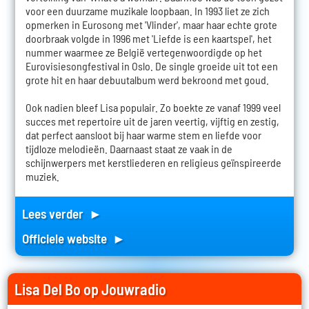
voor een duurzame muzikale loopbaan. In 1993 liet ze zich
opmerken in Eurosong met 'Vlinder', maar haar echte grote
doorbraak volgde in 1996 met 'Liefde is een kaartspel', het
nummer waarmee ze België vertegenwoordigde op het
Eurovisiesongfestival in Oslo. De single groeide uit tot een
grote hit en haar debuutalbum werd bekroond met goud.
Ook nadien bleef Lisa populair. Zo boekte ze vanaf 1999 veel
succes met repertoire uit de jaren veertig, vijftig en zestig,
dat perfect aansloot bij haar warme stem en liefde voor
tijdloze melodieën. Daarnaast staat ze vaak in de
schijnwerpers met kerstliederen en religieus geïnspireerde
muziek.
Lees verder ►
Officiele website ►
Lisa Del Bo op Jouwradio