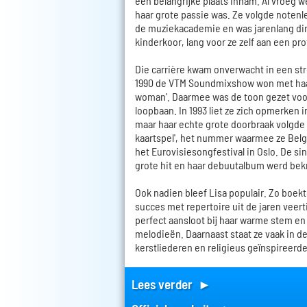
een belangrijke plaats innam. Al vroeg w
haar grote passie was. Ze volgde notenl
de muziekacademie en was jarenlang di
kinderkoor, lang voor ze zelf aan een pro
Die carrière kwam onverwacht in een str
1990 de VTM Soundmixshow won met haar 
woman'. Daarmee was de toon gezet voo
loopbaan. In 1993 liet ze zich opmerken i
maar haar echte grote doorbraak volgde i
kaartspel', het nummer waarmee ze Bel
het Eurovisiesongfestival in Oslo. De sin
grote hit en haar debuutalbum werd be
Ook nadien bleef Lisa populair. Zo boekt
succes met repertoire uit de jaren veertig
perfect aansloot bij haar warme stem en l
melodieën. Daarnaast staat ze vaak in d
kerstliederen en religieus geïnspireerd
Lees verder ►