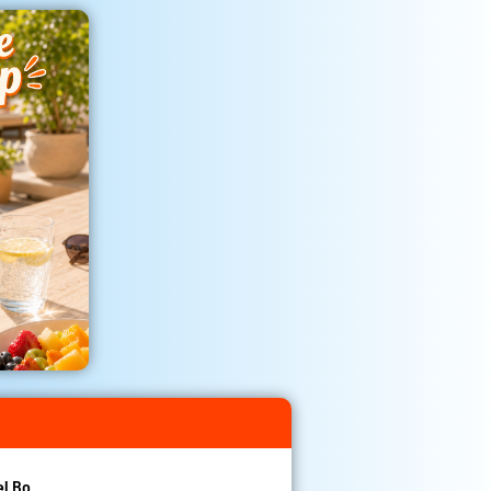
el Bo