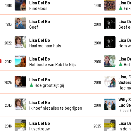
Lisa Del Bo
Lisa D
1998
1996
Eindeloos
Enke
Lisa Del Bo
Lisa D
1993
2019
Geef
Geef e
Lisa Del Bo
Lisa D
2022
2018
Haal me naar huis
Hem wil
Lisa Del Bo
Lisa D
2012
2016
Het beste van Rob De Nijs
Het 
Lisa, 
Lisa Del Bo
Sister
2025
2016
Hoe groot zijt gij
Hoe mo
Willy 
Lisa Del Bo
Luc S
2013
2018
Ik hoef niet alles te begrijpen
Ik laat
Lisa Del Bo
Lisa D
2016
2025
Ik vertrouw
In de 