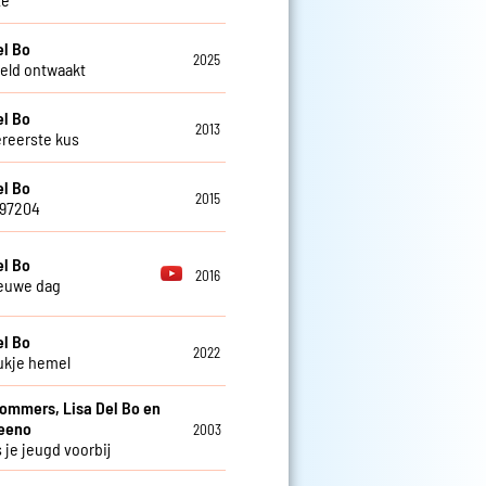
el Bo
2025
eld ontwaakt
el Bo
2013
ereerste kus
el Bo
2015
797204
el Bo
2016
euwe dag
el Bo
2022
ukje hemel
Sommers, Lisa Del Bo en
teeno
2003
 je jeugd voorbij