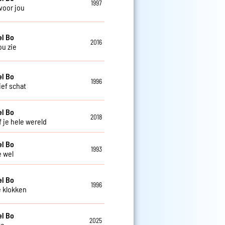
1997
 voor jou
el Bo
2016
jou zie
el Bo
1996
ief schat
el Bo
2018
f je hele wereld
el Bo
1993
e wel
el Bo
1996
e klokken
el Bo
2025
te