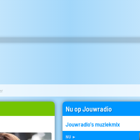
er
Nu op Jouwradio
Jouwradio's muziekmix
nu
►