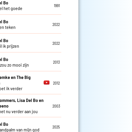
el Bo
1991
l het goede
el Bo
2022
en teken
el Bo
2022
 ik prijzen
el Bo
2013
zou zo mooi zijn
Femke en The Big
s
2012
et ik verder
Sommers, Lisa Del Bo en
teeno
2003
 het nu verder aan jou
el Bo
2025
handpalm van mijn god