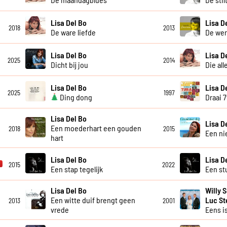
Lisa Del Bo
Lisa D
2018
2013
De ware liefde
De wer
Lisa Del Bo
Lisa D
2025
2014
Dicht bij jou
Die all
Lisa Del Bo
Lisa D
2025
1997
Ding dong
Draai 
Lisa Del Bo
Lisa D
Een moederhart een gouden
2018
2015
Een ni
hart
Lisa Del Bo
Lisa D
2015
2022
Een stap tegelijk
Een st
Lisa Del Bo
Willy 
Een witte duif brengt geen
Luc S
2013
2001
vrede
Eens is