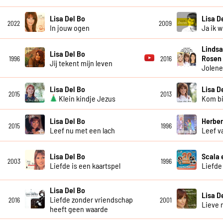
Lisa Del Bo
Lisa D
2022
2009
In jouw ogen
Ja ik 
Lindsa
Lisa Del Bo
Rosen
1996
2016
Jij tekent mijn leven
Jolen
Lisa Del Bo
Lisa D
2015
2013
Klein kindje Jezus
Kom bi
Lisa Del Bo
Herber
2015
1996
Leef nu met een lach
Leef v
Lisa Del Bo
Scala 
2003
1996
Liefde is een kaartspel
Liefde
Lisa Del Bo
Lisa D
Liefde zonder vriendschap
2016
2001
Lieve
heeft geen waarde