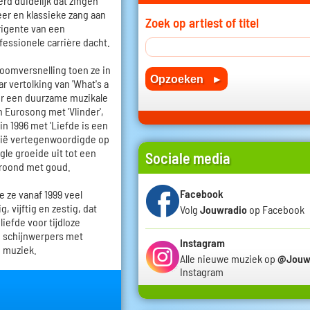
erd duidelijk dat zingen
eer en klassieke zang aan
Zoek op artiest of titel
rigente van een
fessionele carrière dacht.
oomversnelling toen ze in
vertolking van 'What's a
r een duurzame muzikale
n Eurosong met 'Vlinder',
n 1996 met 'Liefde is een
gië vertegenwoordigde op
gle groeide uit tot een
Sociale media
kroond met goud.
Facebook
e ze vanaf 1999 veel
, vijftig en zestig, dat
Volg
Jouwradio
op Facebook
iefde voor tijdloze
e schijnwerpers met
Instagram
e muziek.
Alle nieuwe muziek op
@Jouw
Instagram