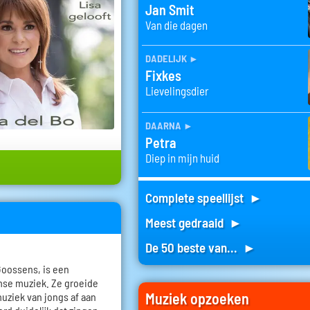
Jan Smit
Van die dagen
dadelijk
►
Fixkes
Lievelingsdier
daarna
►
Petra
Diep in mijn huid
Complete speellijst ►
Meest gedraaid ►
De 50 beste van... ►
Goossens, is een
mse muziek. Ze groeide
Muziek opzoeken
uziek van jongs af aan