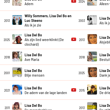
2013
2024
Adem
Alleen
Willy Sommers, Lisa Del Bo en
Lisa D
Luc Steeno
2013
2003
Als ik 
Als ik je zie
Lisa Del Bo
Lisa D
Als zijn lied weerklinkt (De
2025
2013
Alsjebl
clochard)
Lisa Del Bo
Lisa D
2018
2018
Ave Maria
Bestui
Lisa Del Bo
Lisa D
2001
2025
Blije mensen
Dank j
Lisa Del Bo
Lisa D
2021
2015
De adem van de lage landen
De dri
Lisa Del Bo
Lisa D
2011
2013
De maandagblues
De stil