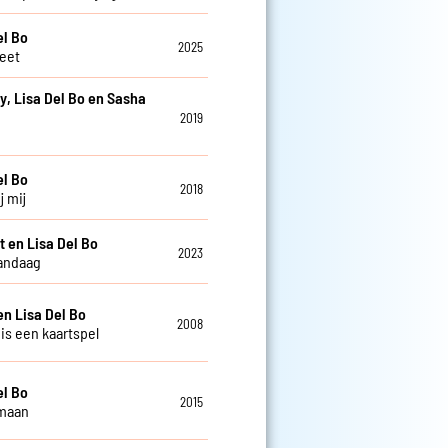
el Bo
2025
weet
y, Lisa Del Bo en Sasha
2019
e
el Bo
2018
j mij
t en Lisa Del Bo
2023
andaag
en Lisa Del Bo
2008
 is een kaartspel
el Bo
2015
 maan