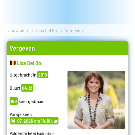
Jouwradio
Lisa Del Bo
Vergeven
Vergeven
Lisa Del Bo
Uitgebracht in
2019
Duurt
04:12
166
keer gedraaid
Vorige keer:
08-07-2026 om 14:10 uur
Volgende keer
:
(schatting)