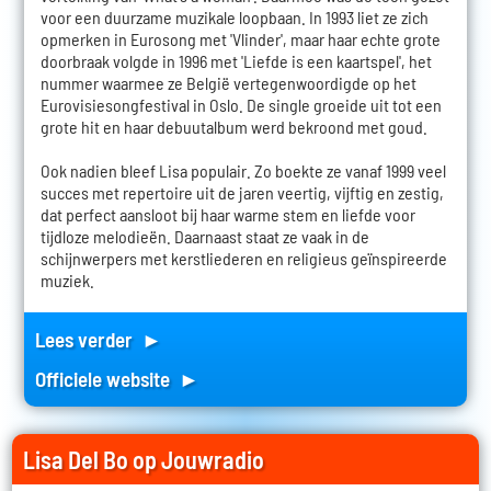
voor een duurzame muzikale loopbaan. In 1993 liet ze zich
opmerken in Eurosong met 'Vlinder', maar haar echte grote
doorbraak volgde in 1996 met 'Liefde is een kaartspel', het
nummer waarmee ze België vertegenwoordigde op het
Eurovisiesongfestival in Oslo. De single groeide uit tot een
grote hit en haar debuutalbum werd bekroond met goud.
Ook nadien bleef Lisa populair. Zo boekte ze vanaf 1999 veel
succes met repertoire uit de jaren veertig, vijftig en zestig,
dat perfect aansloot bij haar warme stem en liefde voor
tijdloze melodieën. Daarnaast staat ze vaak in de
schijnwerpers met kerstliederen en religieus geïnspireerde
muziek.
Lees verder ►
Officiele website ►
Lisa Del Bo op Jouwradio