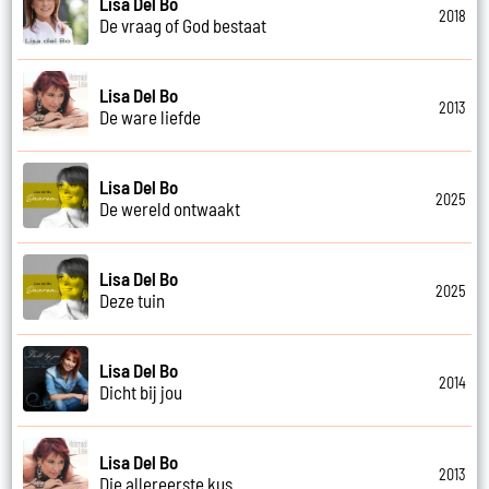
Lisa Del Bo
2018
De vraag of God bestaat
Lisa Del Bo
2013
De ware liefde
Lisa Del Bo
2025
De wereld ontwaakt
Lisa Del Bo
2025
Deze tuin
Lisa Del Bo
2014
Dicht bij jou
Lisa Del Bo
2013
Die allereerste kus