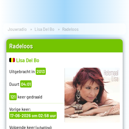
Jouwradio
Lisa Del Bo
Radeloos
Radeloos
Lisa Del Bo
Uitgebracht in
2013
Duurt
04:01
121
keer gedraaid
Vorige keer:
17-06-2026 om 02:58 uur
Volgende keer
:
(schatting)