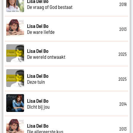
Lisa Del Bo
2018
De vraag of God bestaat
Lisa Del Bo
2013
De ware liefde
Lisa Del Bo
2025
De wereld ontwaakt
Lisa Del Bo
2025
Deze tuin
Lisa Del Bo
2014
Dicht bij jou
Lisa Del Bo
2013
Die allereerste kus