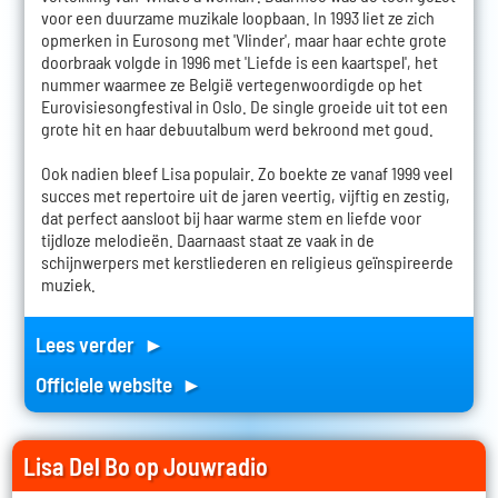
voor een duurzame muzikale loopbaan. In 1993 liet ze zich
opmerken in Eurosong met 'Vlinder', maar haar echte grote
doorbraak volgde in 1996 met 'Liefde is een kaartspel', het
nummer waarmee ze België vertegenwoordigde op het
Eurovisiesongfestival in Oslo. De single groeide uit tot een
grote hit en haar debuutalbum werd bekroond met goud.
Ook nadien bleef Lisa populair. Zo boekte ze vanaf 1999 veel
succes met repertoire uit de jaren veertig, vijftig en zestig,
dat perfect aansloot bij haar warme stem en liefde voor
tijdloze melodieën. Daarnaast staat ze vaak in de
schijnwerpers met kerstliederen en religieus geïnspireerde
muziek.
Lees verder ►
Officiele website ►
Lisa Del Bo op Jouwradio