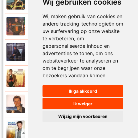
Wij gebruiken cookies
1972
Je kus zegt vaarwel
Wij maken gebruik van cookies en
Willy Sommers
andere tracking-technologieën om
2000
Je schenkt hem de dans
uw surfervaring op onze website
te verbeteren, om
gepersonaliseerde inhoud en
Willy Sommers
advertenties te tonen, om ons
1998
Jij
websiteverkeer te analyseren en
om te begrijpen waar onze
Willy Sommers
bezoekers vandaan komen.
2007
Jij bent alles voor mij
Ik ga akkoord
Willy Sommers
Ik weiger
2004
Jij bent als een droom
Wijzig mijn voorkeuren
Willy Sommers
2013
Jij bent de mooiste