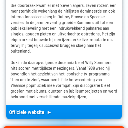
Die doorbraak kwam er met 'Zeven anjers, zeven rozen', een
monsterhit die wekenlang de hitlijsten domineerde en ook
internationaal aansloeg in Duitse, Franse en Spaanse
versies. In de jaren zeventig groeide Sommers uit tot een
publiekslieveling met een indrukwekkend palmares aan
singles, gouden platen en uitverkochte optredens. Met zijn
eigen orkest bouwde hij een ijzersterke live-reputatie op,
terwijl hij tegelijk succesvol bruggen sloeg naar het
buitenland.
Ook in de daaropvolgende decennia bleef Willy Sommers
hits scoren met tijdloze meezingers. Vanaf 1989 werd hij
bovendien hét gezicht van het iconische tv-programma
'Tien om te zien', waarmee hij de herwaardering van
Vlaamse popmuziek mee vormgaf. Zijn discografie bleef
groeien met albums, duetten en jubileumprojecten en werd
bekroond met verschillende muziekprijzen.
Officiele website ►