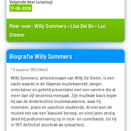
Volgende keer
:
(schatting)
17-08-2026
Meer over:
Willy Sommers
•
Lisa Del Bo
•
Luc
Steeno
Biografie Willy Sommers
* 9 augustus 1952 (Ukkel)
Willy Sommers, artiestennaam van Willy De Gieter, is een
vaste waarde in de Vlaamse muziekwereld: zanger,
entertainer en geliefd presentator met een carrière die al
meer dan vijf decennia meegaat. Zijn muzikale basis legde
hij aan de Anderlechtse muziekacademie, waar hij
notenleer, piano en saxofoon studeerde. Al snel won de
muziek het van een 'klassiek' beroep, en eind jaren zestig
deed hij podiumervaring op in rock- en coverbands, tot hij
in 1971 definitief doorbrak als soloartiest.