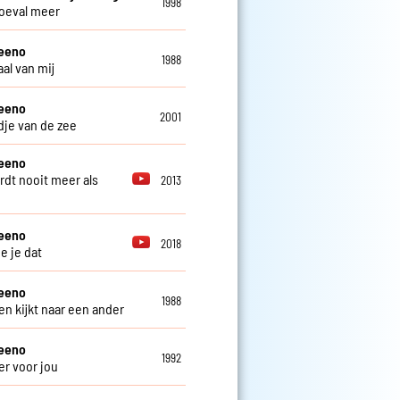
1998
oeval meer
teeno
1988
al van mij
teeno
2001
edje van de zee
teeno
rdt nooit meer als
2013
teeno
2018
e je dat
teeno
1988
en kijkt naar een ander
teeno
1992
er voor jou