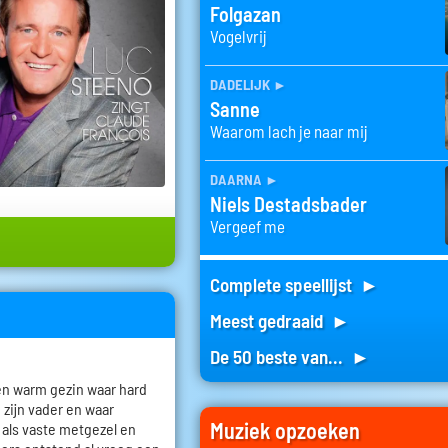
Folgazan
Vogelvrij
dadelijk
►
Sanne
Waarom lach je naar mij
daarna
►
Niels Destadsbader
Vergeef me
Complete speellijst ►
Meest gedraaid ►
De 50 beste van... ►
en warm gezin waar hard
 zijn vader en waar
Muziek opzoeken
 als vaste metgezel en