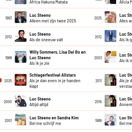
Africa Hakuna Matata
Alicia
Luc Steeno
Luc S
1993
2025
Alleen met zijn twee 2025
Alles w
Luc Steeno
Luc S
2012
2012
Als de sneeuw valt
Als ik 
Willy Sommers, Lisa Del Bo en
Luc S
Luc Steeno
1988
2003
Als ik 
Als ik je zie
Schlagerfestival Allstars
Luc S
Als je dan even in je handen
Als je 
2025
2011
klapt
versta
Luc Steeno
Luc S
2000
2016
Altijd altijd
Annem
Luc Steeno en Sandra Kim
Luc St
2001
1989
Bel me schrijf me
Bel me