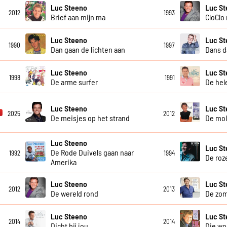
Luc Steeno
Luc S
2012
1993
Brief aan mijn ma
CloClo
Luc Steeno
Luc S
1990
1997
Dan gaan de lichten aan
Dans d
Luc Steeno
Luc S
1998
1991
De arme surfer
De hel
Luc Steeno
Luc S
2025
2012
De meisjes op het strand
De mol
Luc Steeno
Luc S
De Rode Duivels gaan naar
1992
1994
De roz
Amerika
Luc Steeno
Luc S
2012
2013
De wereld rond
De zom
Luc Steeno
Luc St
2014
2014
Dicht bij jou
Die w