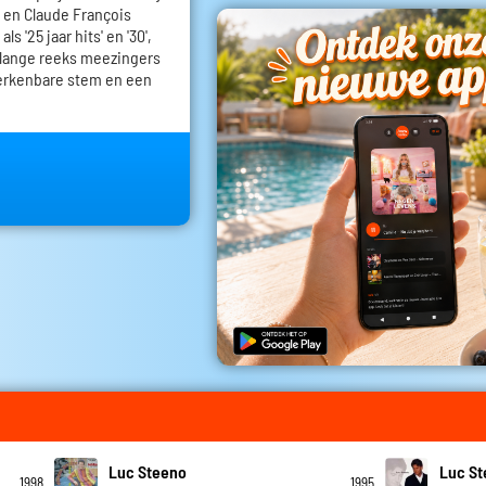
 en Claude François
s '25 jaar hits' en '30',
 lange reeks meezingers
erkenbare stem en een
Luc Steeno
Luc S
1998
1995