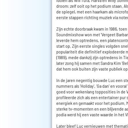
idolen als Will Tura, Marva en Willy Som
droom: zelf ooit op het podium staan. Al
de spiegel, met een haarkam als microfoo
eerste stappen richting muziek via note
Zijn echte doorbraak kwam in 1986, toen
Soundmixshow won met 'Vergeet Barbara
leverde hem optredens, een platencontr
start op. Zijn eerste singles volgden sn
populariteit die definitief explodeerde me
(1989), mede dankzij zijn optredens in Ti
later zong hij samen met Sandra Kim 'Bel
dat hem ook buiten zijn vaste publiek op 
In de jaren negentig bouwde Luc een ste
nummers als 'Holiday', 'Ga dan' en vooral
goed voor wekenlang topposities in de V
profileerde zich als een entertainer pur 
energiek en gemaakt voor het podium. M
sterke tv-momenten en een blijvende aa
podia werd hij een vaste waarde in het V
Later bleef Luc vernieuwen met thematis