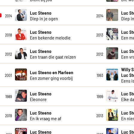
Luc Steeno
Luc S
2014
2014
Diep in je ogen
Diep in
Luc Steeno
Luc S
2018
2013
Een bekende melodie
Een m
Luc Steeno
Luc S
2012
2012
Een traan die gaat reizen
Een vr
Willy 
Luc Steeno en Marleen
Luc S
2001
1993
Een zomer ging voorbij
Eens is
Luc Steeno
Luc S
1989
1999
Eleonore
Elke d
Luc Steeno
Luc S
2019
2013
En ik vraag me af
En ni
Luc Steeno
Luc St