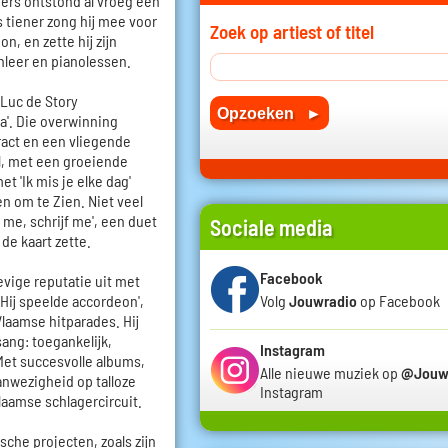
mers ontstond al vroeg een
s tiener zong hij mee voor
Zoek op artiest of titel
n, en zette hij zijn
nleer en pianolessen.
 Luc de Story
'. Die overwinning
act en een vliegende
el, met een groeiende
t 'Ik mis je elke dag'
en om te Zien. Niet veel
 me, schrijf me', een duet
Sociale media
de kaart zette.
Facebook
vige reputatie uit met
 'Hij speelde accordeon',
Volg
Jouwradio
op Facebook
laamse hitparades. Hij
sang: toegankelijk,
Instagram
et succesvolle albums,
Alle nieuwe muziek op
@Jouw
nwezigheid op talloze
Instagram
laamse schlagercircuit.
che projecten, zoals zijn