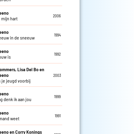
teeno
2006
 mijn hart
teeno
1994
eeuw in de sneeuw
teeno
1992
ouw is
Sommers, Lisa Del Bo en
teeno
2003
 je jeugd voorbij
teeno
1999
ag denk ik aan jou
teeno
1991
emand weet
eeno en Corry Konings