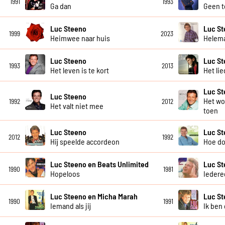
1991
1993
Ga dan
Geen t
Luc Steeno
Luc S
1999
2023
Heimwee naar huis
Helema
Luc Steeno
Luc S
1993
2013
Het leven is te kort
Het li
Luc S
Luc Steeno
Het wo
1992
2012
Het valt niet mee
toen
Luc Steeno
Luc S
2012
1992
Hij speelde accordeon
Hoe do
Luc Steeno en Beats Unlimited
Luc S
1990
1981
Hopeloos
Iedere
Luc Steeno en Micha Marah
Luc S
1990
1991
Iemand als jij
Ik ben 