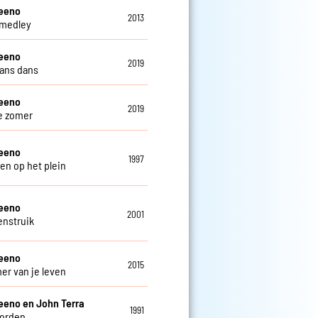
teeno
2013
 medley
teeno
2019
ans dans
teeno
2019
e zomer
teeno
1997
en op het plein
teeno
2001
enstruik
teeno
2015
er van je leven
eeno en John Terra
1991
oorden