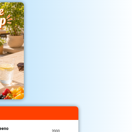
teeno
2000