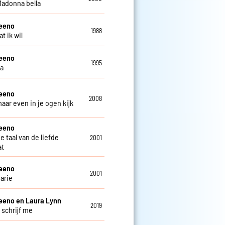
 Madonna bella
teeno
1988
at ik wil
teeno
1995
ga
teeno
2008
maar even in je ogen kijk
teeno
de taal van de liefde
2001
at
teeno
2001
arie
eeno en Laura Lynn
2019
 schrijf me