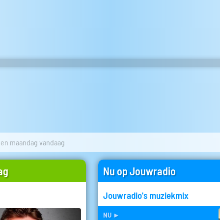
een maandag vandaag
ag
Nu op Jouwradio
Jouwradio's muziekmix
nu
►