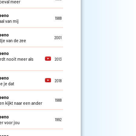
oeval meer
teeno
1988
al van mij
teeno
2001
edje van de zee
teeno
rdt nooit meer als
2013
teeno
2018
e je dat
teeno
1988
en kijkt naar een ander
teeno
1992
er voor jou
teeno