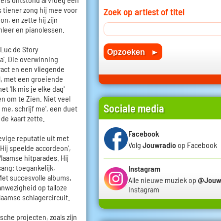
s tiener zong hij mee voor
Zoek op artiest of titel
n, en zette hij zijn
nleer en pianolessen.
 Luc de Story
'. Die overwinning
act en een vliegende
el, met een groeiende
t 'Ik mis je elke dag'
en om te Zien. Niet veel
Sociale media
 me, schrijf me', een duet
de kaart zette.
Facebook
vige reputatie uit met
Volg
Jouwradio
op Facebook
 'Hij speelde accordeon',
laamse hitparades. Hij
sang: toegankelijk,
Instagram
et succesvolle albums,
Alle nieuwe muziek op
@Jouw
nwezigheid op talloze
Instagram
laamse schlagercircuit.
che projecten, zoals zijn