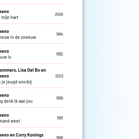
teeno
2006
 mijn hart
teeno
1994
eeuw in de sneeuw
teeno
1992
ouw is
Sommers, Lisa Del Bo en
teeno
2003
 je jeugd voorbij
teeno
1999
ag denk ik aan jou
teeno
1991
emand weet
eeno en Corry Konings
1998