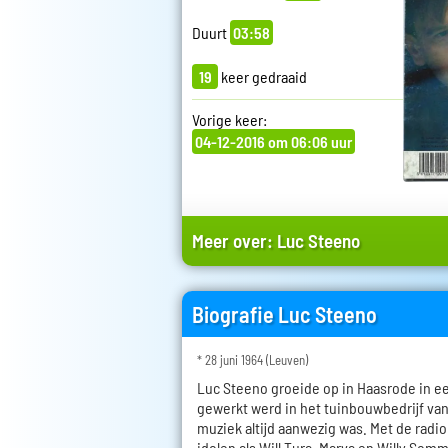
Duurt
03:58
19
keer gedraaid
Vorige keer:
04-12-2016 om 06:06 uur
Meer over:
Luc Steeno
Biografie Luc Steeno
* 28 juni 1964 (Leuven)
Luc Steeno groeide op in Haasrode in e
gewerkt werd in het tuinbouwbedrijf van
muziek altijd aanwezig was. Met de radio
idolen als Will Tura, Marva en Willy Som