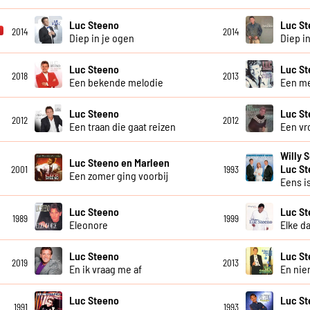
Luc Steeno
Luc S
2014
2014
Diep in je ogen
Diep in
Luc Steeno
Luc S
2018
2013
Een bekende melodie
Een m
Luc Steeno
Luc S
2012
2012
Een traan die gaat reizen
Een vr
Willy 
Luc Steeno en Marleen
Luc S
2001
1993
Een zomer ging voorbij
Eens is
Luc Steeno
Luc S
1989
1999
Eleonore
Elke d
Luc Steeno
Luc S
2019
2013
En ik vraag me af
En ni
Luc Steeno
Luc St
1991
1993