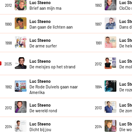
Luc Steeno
Luc S
2012
1993
Brief aan mijn ma
CloClo
Luc Steeno
Luc S
1990
1997
Dan gaan de lichten aan
Dans d
Luc Steeno
Luc S
1998
1991
De arme surfer
De hel
Luc Steeno
Luc S
2025
2012
De meisjes op het strand
De mol
Luc Steeno
Luc S
De Rode Duivels gaan naar
1992
1994
De roz
Amerika
Luc Steeno
Luc S
2012
2013
De wereld rond
De zom
Luc Steeno
Luc St
2014
2014
Dicht bij jou
Die w