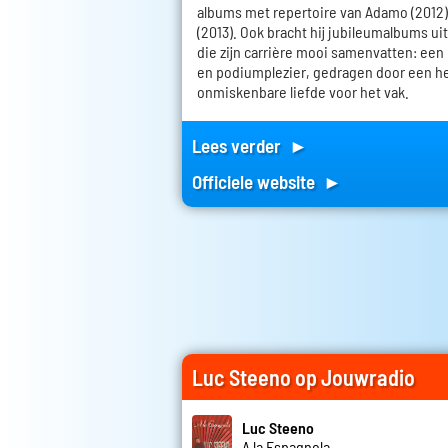
albums met repertoire van Adamo (2012)
(2013). Ook bracht hij jubileumalbums uit al
die zijn carrière mooi samenvatten: een
en podiumplezier, gedragen door een h
onmiskenbare liefde voor het vak.
Lees verder ►
Officiele website ►
Luc Steeno op Jouwradio
Luc Steeno
A la Espagnola