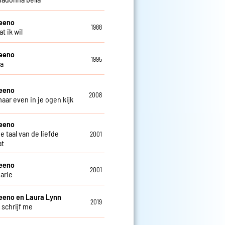
teeno
1988
at ik wil
teeno
1995
ga
teeno
2008
maar even in je ogen kijk
teeno
de taal van de liefde
2001
at
teeno
2001
arie
eeno en Laura Lynn
2019
 schrijf me