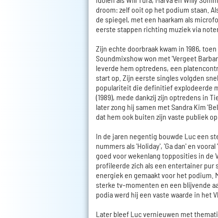
droom: zelf ooit op het podium staan. Al
de spiegel, met een haarkam als microfoo
eerste stappen richting muziek via note
Zijn echte doorbraak kwam in 1986, toen
Soundmixshow won met 'Vergeet Barbara
leverde hem optredens, een platencontr
start op. Zijn eerste singles volgden sn
populariteit die definitief explodeerde me
(1989), mede dankzij zijn optredens in Ti
later zong hij samen met Sandra Kim 'Bel
dat hem ook buiten zijn vaste publiek op 
In de jaren negentig bouwde Luc een ste
nummers als 'Holiday', 'Ga dan' en vooral
goed voor wekenlang topposities in de V
profileerde zich als een entertainer pur 
energiek en gemaakt voor het podium. M
sterke tv-momenten en een blijvende aa
podia werd hij een vaste waarde in het V
Later bleef Luc vernieuwen met thematis