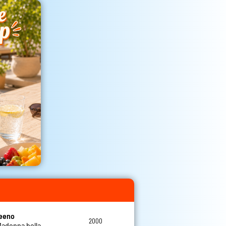
teeno
2000
 Madonna bella