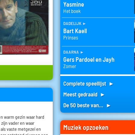
Yasmine
Het boek
dadelijk
►
Bart Kaell
Prinses
daarna
►
Gers Pardoel en Jayh
Zomer
Complete speellijst ►
Meest gedraaid ►
De 50 beste van... ►
en warm gezin waar hard
 zijn vader en waar
Muziek opzoeken
 als vaste metgezel en
mers ontstond al vroeg een