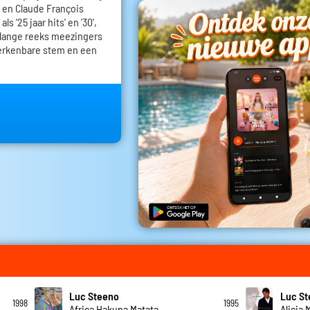
 en Claude François
s '25 jaar hits' en '30',
 lange reeks meezingers
erkenbare stem en een
Luc Steeno
Luc S
1998
1995
Africa Hakuna Matata
Alicia