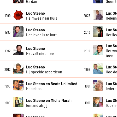
Ga dan
Geen t
Luc Steeno
Luc S
1999
2023
Heimwee naar huis
Helema
Luc Steeno
Luc S
1993
2013
Het leven is te kort
Het li
Luc S
Luc Steeno
Het wo
1992
2012
Het valt niet mee
toen
Luc Steeno
Luc S
2012
1992
Hij speelde accordeon
Hoe do
Luc Steeno en Beats Unlimited
Luc S
1990
1981
Hopeloos
Iedere
Luc Steeno en Micha Marah
Luc S
1990
1991
Iemand als jij
Ik ben 
Luc Steeno
Luc S