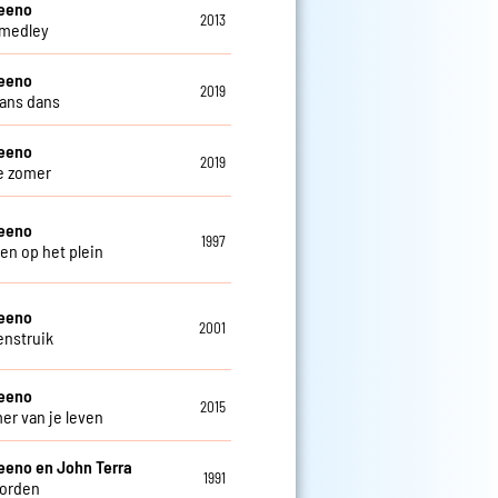
teeno
2013
 medley
teeno
2019
ans dans
teeno
2019
e zomer
teeno
1997
en op het plein
teeno
2001
enstruik
teeno
2015
er van je leven
eeno en John Terra
1991
oorden