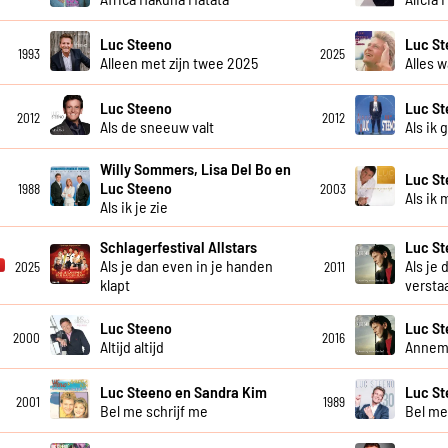
Luc Steeno
Luc S
1993
2025
Alleen met zijn twee 2025
Alles w
Luc Steeno
Luc S
2012
2012
Als de sneeuw valt
Als ik 
Willy Sommers, Lisa Del Bo en
Luc S
Luc Steeno
1988
2003
Als ik 
Als ik je zie
Schlagerfestival Allstars
Luc S
Als je dan even in je handen
Als je 
2025
2011
klapt
versta
Luc Steeno
Luc S
2000
2016
Altijd altijd
Annem
Luc Steeno en Sandra Kim
Luc St
2001
1989
Bel me schrijf me
Bel me