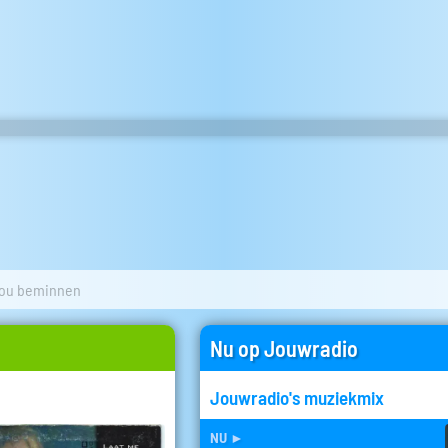
jou beminnen
Nu op Jouwradio
Jouwradio's muziekmix
nu
►