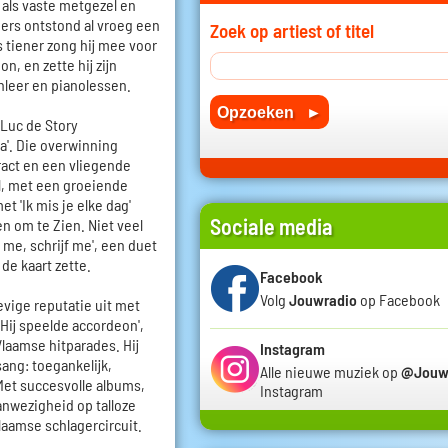
 als vaste metgezel en
mers ontstond al vroeg een
Zoek op artiest of titel
s tiener zong hij mee voor
n, en zette hij zijn
nleer en pianolessen.
 Luc de Story
'. Die overwinning
act en een vliegende
el, met een groeiende
t 'Ik mis je elke dag'
Sociale media
en om te Zien. Niet veel
 me, schrijf me', een duet
de kaart zette.
Facebook
Volg
Jouwradio
op Facebook
vige reputatie uit met
 'Hij speelde accordeon',
laamse hitparades. Hij
Instagram
sang: toegankelijk,
Alle nieuwe muziek op
@Jouw
et succesvolle albums,
Instagram
nwezigheid op talloze
laamse schlagercircuit.