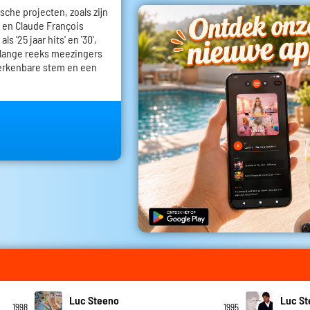
che projecten, zoals zijn
 en Claude François
s '25 jaar hits' en '30',
 lange reeks meezingers
erkenbare stem en een
Luc Steeno
Luc S
1998
1995