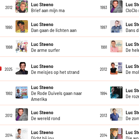
Luc Steeno
Luc S
2012
1993
Brief aan mijn ma
CloClo
Luc Steeno
Luc S
1990
1997
Dan gaan de lichten aan
Dans d
Luc Steeno
Luc S
1998
1991
De arme surfer
De hel
Luc Steeno
Luc S
2025
2012
De meisjes op het strand
De mol
Luc Steeno
Luc S
De Rode Duivels gaan naar
1992
1994
De roz
Amerika
Luc Steeno
Luc S
2012
2013
De wereld rond
De zom
Luc Steeno
Luc St
2014
2014
Dicht bij jou
Die w