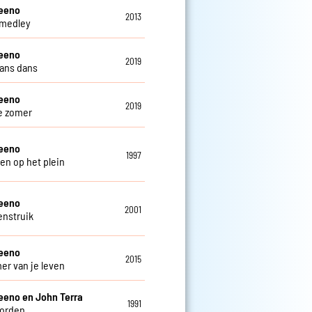
teeno
2013
 medley
teeno
2019
ans dans
teeno
2019
e zomer
teeno
1997
en op het plein
teeno
2001
enstruik
teeno
2015
er van je leven
eeno en John Terra
1991
oorden