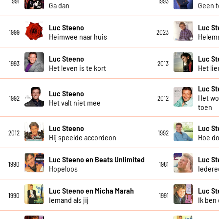
1991
1993
Ga dan
Geen t
Luc Steeno
Luc S
1999
2023
Heimwee naar huis
Helema
Luc Steeno
Luc S
1993
2013
Het leven is te kort
Het li
Luc S
Luc Steeno
Het wo
1992
2012
Het valt niet mee
toen
Luc Steeno
Luc S
2012
1992
Hij speelde accordeon
Hoe do
Luc Steeno en Beats Unlimited
Luc S
1990
1981
Hopeloos
Iedere
Luc Steeno en Micha Marah
Luc S
1990
1991
Iemand als jij
Ik ben 