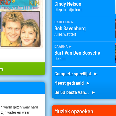
Cindy Nelson
Diep in mijn hart
dadelijk
►
Bob Savenberg
Alles wat telt
daarna
►
Bart Van Den Bossche
De zee
im
Complete speellijst ►
Meest gedraaid ►
De 50 beste van... ►
en warm gezin waar hard
Muziek opzoeken
 zijn vader en waar