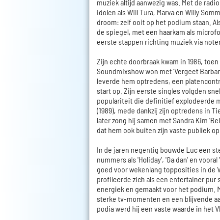
muziek altijd aanwezig was. Met de radio
idolen als Will Tura, Marva en Willy Som
droom: zelf ooit op het podium staan. Al
de spiegel, met een haarkam als microfoo
eerste stappen richting muziek via note
Zijn echte doorbraak kwam in 1986, toen
Soundmixshow won met 'Vergeet Barbara
leverde hem optredens, een platencontr
start op. Zijn eerste singles volgden sn
populariteit die definitief explodeerde me
(1989), mede dankzij zijn optredens in Ti
later zong hij samen met Sandra Kim 'Bel
dat hem ook buiten zijn vaste publiek op 
In de jaren negentig bouwde Luc een ste
nummers als 'Holiday', 'Ga dan' en vooral
goed voor wekenlang topposities in de V
profileerde zich als een entertainer pur 
energiek en gemaakt voor het podium. M
sterke tv-momenten en een blijvende aa
podia werd hij een vaste waarde in het V