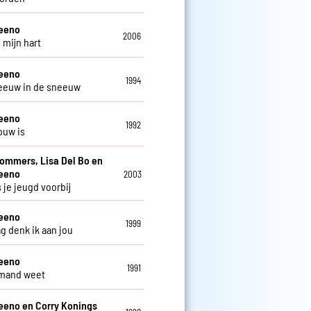
teeno
2006
 mijn hart
teeno
1994
eeuw in de sneeuw
teeno
1992
ouw is
Sommers, Lisa Del Bo en
teeno
2003
 je jeugd voorbij
teeno
1999
ag denk ik aan jou
teeno
1991
emand weet
eeno en Corry Konings