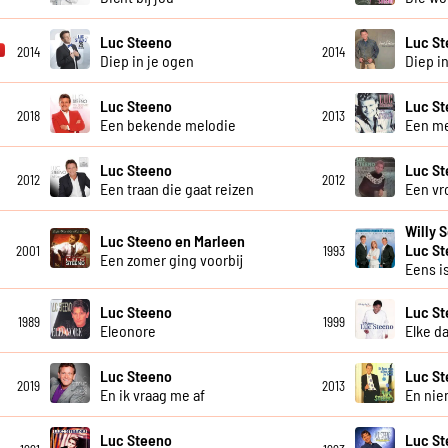
Luc Steeno
Luc S
2014
2014
Diep in je ogen
Diep in
Luc Steeno
Luc S
2018
2013
Een bekende melodie
Een m
Luc Steeno
Luc S
2012
2012
Een traan die gaat reizen
Een vr
Willy 
Luc Steeno en Marleen
Luc S
2001
1993
Een zomer ging voorbij
Eens is
Luc Steeno
Luc S
1989
1999
Eleonore
Elke d
Luc Steeno
Luc S
2019
2013
En ik vraag me af
En ni
Luc Steeno
Luc St