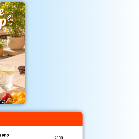
teeno
2000