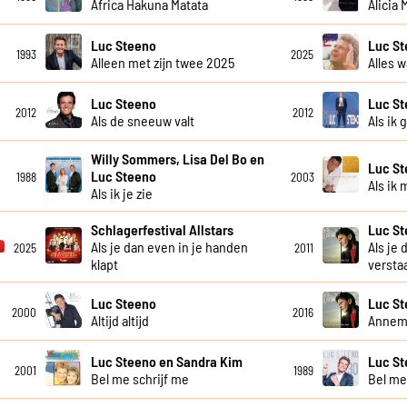
Africa Hakuna Matata
Alicia
Luc Steeno
Luc S
1993
2025
Alleen met zijn twee 2025
Alles w
Luc Steeno
Luc S
2012
2012
Als de sneeuw valt
Als ik 
Willy Sommers, Lisa Del Bo en
Luc S
Luc Steeno
1988
2003
Als ik 
Als ik je zie
Schlagerfestival Allstars
Luc S
Als je dan even in je handen
Als je 
2025
2011
klapt
versta
Luc Steeno
Luc S
2000
2016
Altijd altijd
Annem
Luc Steeno en Sandra Kim
Luc St
2001
1989
Bel me schrijf me
Bel me