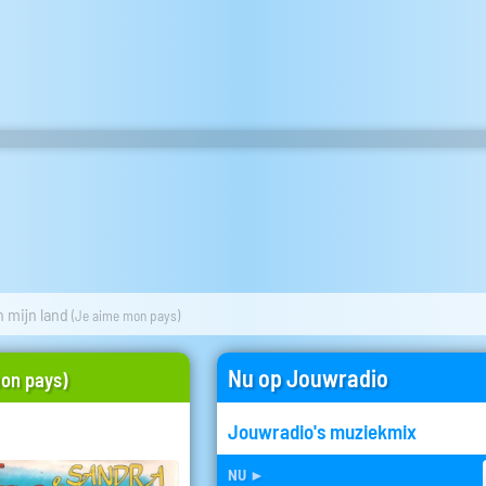
n mijn land
(Je aime mon pays)
Nu op Jouwradio
on pays)
Jouwradio's muziekmix
nu
►