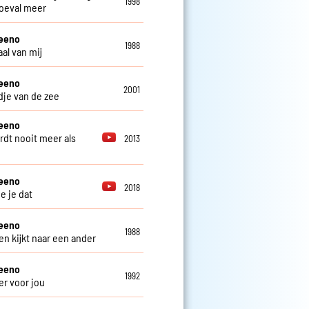
1998
oeval meer
teeno
1988
al van mij
teeno
2001
edje van de zee
teeno
rdt nooit meer als
2013
teeno
2018
e je dat
teeno
1988
en kijkt naar een ander
teeno
1992
er voor jou