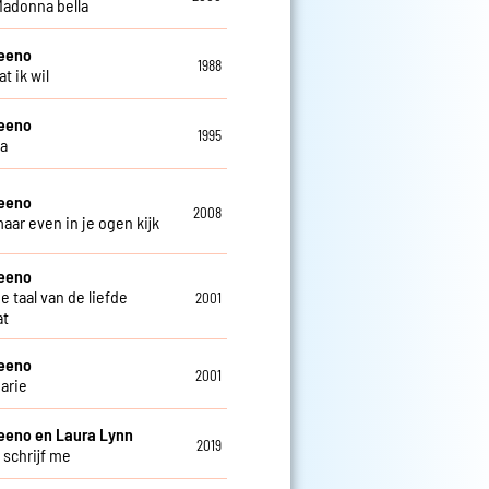
 Madonna bella
teeno
1988
at ik wil
teeno
1995
ga
teeno
2008
maar even in je ogen kijk
teeno
de taal van de liefde
2001
at
teeno
2001
arie
eeno en Laura Lynn
2019
 schrijf me