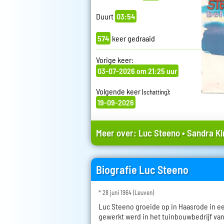
Duurt
03:54
574
keer gedraaid
Vorige keer:
03-07-2026 om 21:25 uur
Volgende keer
:
(schatting)
19-09-2026
Meer over:
Luc Steeno
•
Sandra K
Biografie Luc Steeno
* 28 juni 1964 (Leuven)
Luc Steeno groeide op in Haasrode in e
gewerkt werd in het tuinbouwbedrijf van