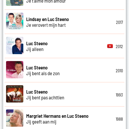
Je t'aime mon amour
Lindsay en Luc Steeno
2017
Je verovert mijn hart
Luc Steeno
2012
Jij alleen
Luc Steeno
2010
Jij bent als de zon
Luc Steeno
1993
Jij bent pas achttien
Margriet Hermans en Luc Steeno
1988
Jij geeft aan mij