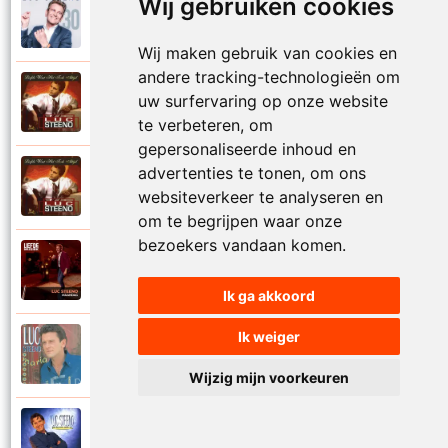
Wij gebruiken cookies
Luc Steeno
2019
Liefde nummer vier
Wij maken gebruik van cookies en
andere tracking-technologieën om
Luc Steeno
uw surfervaring op onze website
1993
Liefde op het eerste zicht
te verbeteren, om
gepersonaliseerde inhoud en
advertenties te tonen, om ons
Luc Steeno
1993
websiteverkeer te analyseren en
Liefde wint het toch altijd
om te begrijpen waar onze
bezoekers vandaan komen.
Luc Steeno
2025
Maandag
Ik ga akkoord
Ik weiger
Luc Steeno
1996
Maria
Wijzig mijn voorkeuren
Luc Steeno
1998