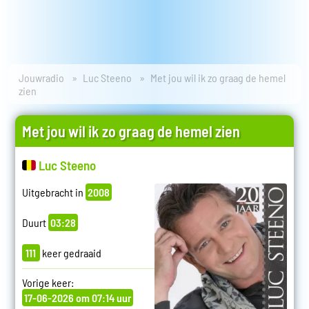
Jouwradio
Luc Steeno
Met jou wil ik zo graag de hemel
zien
Met jou wil ik zo graag de hemel zien
Luc Steeno
Uitgebracht in
2008
Duurt
03:28
111
keer gedraaid
Vorige keer:
17-06-2026 om 07:14 uur