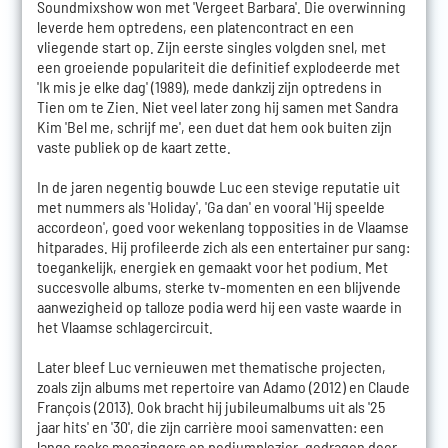
Soundmixshow won met 'Vergeet Barbara'. Die overwinning
leverde hem optredens, een platencontract en een
vliegende start op. Zijn eerste singles volgden snel, met
een groeiende populariteit die definitief explodeerde met
'Ik mis je elke dag' (1989), mede dankzij zijn optredens in
Tien om te Zien. Niet veel later zong hij samen met Sandra
Kim 'Bel me, schrijf me', een duet dat hem ook buiten zijn
vaste publiek op de kaart zette.
In de jaren negentig bouwde Luc een stevige reputatie uit
met nummers als 'Holiday', 'Ga dan' en vooral 'Hij speelde
accordeon', goed voor wekenlang topposities in de Vlaamse
hitparades. Hij profileerde zich als een entertainer pur sang:
toegankelijk, energiek en gemaakt voor het podium. Met
succesvolle albums, sterke tv-momenten en een blijvende
aanwezigheid op talloze podia werd hij een vaste waarde in
het Vlaamse schlagercircuit.
Later bleef Luc vernieuwen met thematische projecten,
zoals zijn albums met repertoire van Adamo (2012) en Claude
François (2013). Ook bracht hij jubileumalbums uit als '25
jaar hits' en '30', die zijn carrière mooi samenvatten: een
lange reeks meezingers en podiumplezier, gedragen door