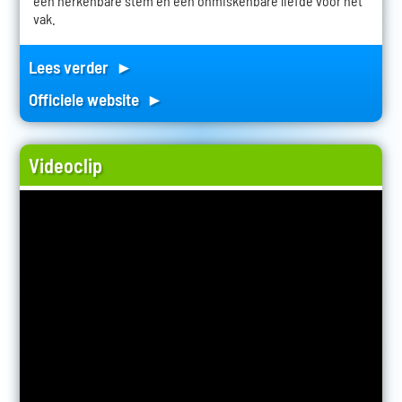
een herkenbare stem en een onmiskenbare liefde voor het
vak.
Lees verder ►
Officiele website ►
Videoclip