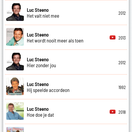
Luc Steeno
2012
Het valt niet mee
Luc Steeno
2013
Het wordt nooit meer als toen
Luc Steeno
2012
Hier zonder jou
Luc Steeno
1992
Hij speelde accordeon
Luc Steeno
2018
Hoe doe je dat