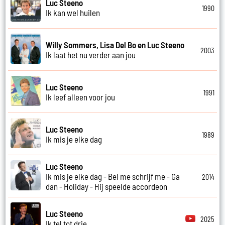
Luc Steeno
1990
Ik kan wel huilen
Willy Sommers, Lisa Del Bo en Luc Steeno
2003
Ik laat het nu verder aan jou
Luc Steeno
1991
Ik leef alleen voor jou
Luc Steeno
1989
Ik mis je elke dag
Luc Steeno
Ik mis je elke dag - Bel me schrijf me - Ga
2014
dan - Holiday - Hij speelde accordeon
Luc Steeno
2025
Ik tel tot drie