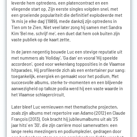
leverde hem optredens, een platencontract en een
vliegende start op. Zijn eerste singles volgden snel, met
een groeiende populariteit die definitief explodeerde met
'Ik mis je elke dag' (1989), mede dankzij zijn optredens in
Tien om te Zien. Niet veel later zong hij samen met Sandra
Kim 'Bel me, schrijf me', een duet dat hem ook buiten zijn
vaste publiek op de kaart zette.
In de jaren negentig bouwde Luc een stevige reputatie uit
met nummers als 'Holiday', 'Ga dan' en vooral 'Hij speelde
accordeon', goed voor wekenlang topposities in de Vlaamse
hitparades. Hij profileerde zich als een entertainer pur sang:
toegankelijk, energiek en gemaakt voor het podium. Met
succesvolle albums, sterke tv-momenten en een blijvende
aanwezigheid op talloze podia werd hij een vaste waarde in
het Vlaamse schlagercircuit.
Later bleef Luc vernieuwen met thematische projecten,
zoals zijn albums met repertoire van Adamo (2012) en Claude
François (2013). Ook bracht hij jubileumalbums uit als '25
jaar hits' en '30', die zijn carrière mooi samenvatten: een
lange reeks meezingers en podiumplezier, gedragen door