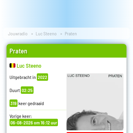
Jouwradio
Luc Steeno
Praten
Praten
Luc Steeno
Uitgebracht in
2022
Duurt
02:25
319
keer gedraaid
Vorige keer:
06-08-2026 om 16:12 uur