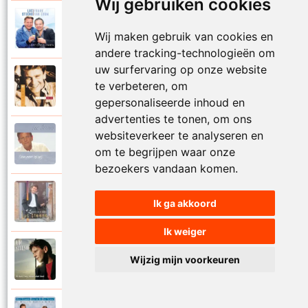
Wij gebruiken cookies
Luc Steeno en Frank Van Erum
2019
Laat ons klinken
Wij maken gebruik van cookies en
andere tracking-technologieën om
uw surfervaring op onze website
Luc Steeno
te verbeteren, om
1994
Leg je hoofd op mijn schouder
gepersonaliseerde inhoud en
advertenties te tonen, om ons
websiteverkeer te analyseren en
Luc Steeno
2004
Leun maar op mij
om te begrijpen waar onze
bezoekers vandaan komen.
Luc Steeno
Ik ga akkoord
1995
Liedje van de liefde
Ik weiger
Luc Steeno
Wijzig mijn voorkeuren
2002
Liedje voor Mary-Ann