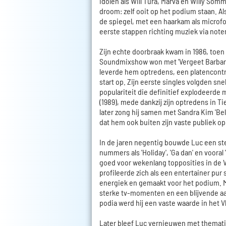
idolen als Will Tura, Marva en Willy Som
droom: zelf ooit op het podium staan. Al
de spiegel, met een haarkam als microfoo
eerste stappen richting muziek via note
Zijn echte doorbraak kwam in 1986, toen
Soundmixshow won met 'Vergeet Barbara
leverde hem optredens, een platencontr
start op. Zijn eerste singles volgden sn
populariteit die definitief explodeerde me
(1989), mede dankzij zijn optredens in Ti
later zong hij samen met Sandra Kim 'Bel
dat hem ook buiten zijn vaste publiek op 
In de jaren negentig bouwde Luc een ste
nummers als 'Holiday', 'Ga dan' en vooral
goed voor wekenlang topposities in de V
profileerde zich als een entertainer pur 
energiek en gemaakt voor het podium. M
sterke tv-momenten en een blijvende aa
podia werd hij een vaste waarde in het V
Later bleef Luc vernieuwen met thematis