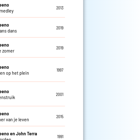
teeno
2013
 medley
teeno
2019
ans dans
teeno
2019
e zomer
teeno
1997
en op het plein
teeno
2001
enstruik
teeno
2015
er van je leven
eeno en John Terra
1991
oorden