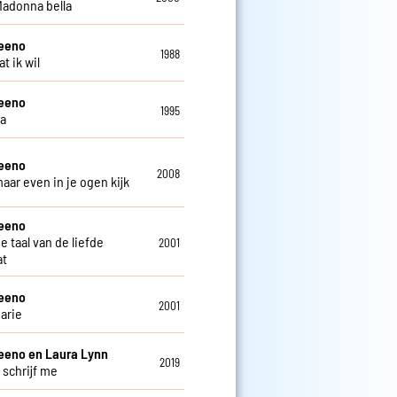
 Madonna bella
teeno
1988
at ik wil
teeno
1995
ga
teeno
2008
maar even in je ogen kijk
teeno
de taal van de liefde
2001
at
teeno
2001
arie
eeno en Laura Lynn
2019
 schrijf me