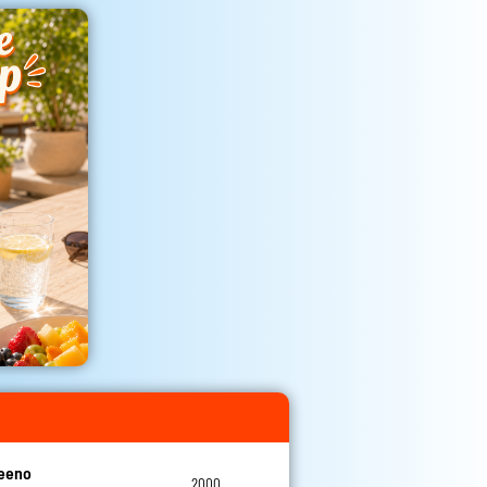
teeno
2000