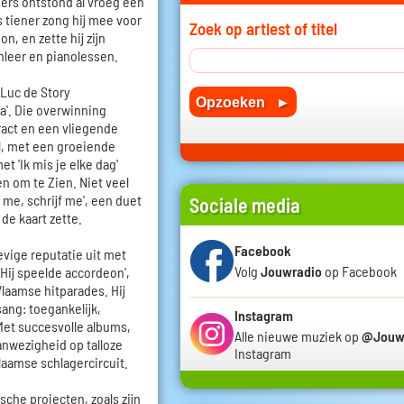
mers ontstond al vroeg een
s tiener zong hij mee voor
Zoek op artiest of titel
n, en zette hij zijn
nleer en pianolessen.
 Luc de Story
'. Die overwinning
act en een vliegende
el, met een groeiende
t 'Ik mis je elke dag'
en om te Zien. Niet veel
 me, schrijf me', een duet
Sociale media
de kaart zette.
Facebook
vige reputatie uit met
Volg
Jouwradio
op Facebook
 'Hij speelde accordeon',
laamse hitparades. Hij
sang: toegankelijk,
Instagram
et succesvolle albums,
Alle nieuwe muziek op
@Jouw
nwezigheid op talloze
Instagram
laamse schlagercircuit.
che projecten, zoals zijn