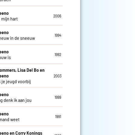
teeno
2006
 mijn hart
teeno
1994
eeuw in de sneeuw
teeno
1992
ouw is
Sommers, Lisa Del Bo en
teeno
2003
 je jeugd voorbij
teeno
1999
ag denk ik aan jou
teeno
1991
emand weet
eeno en Corry Konings