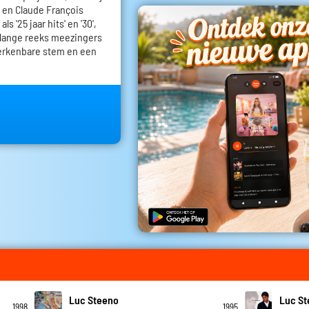
 en Claude François
s '25 jaar hits' en '30',
 lange reeks meezingers
erkenbare stem en een
Luc Steeno
Luc S
1998
1995