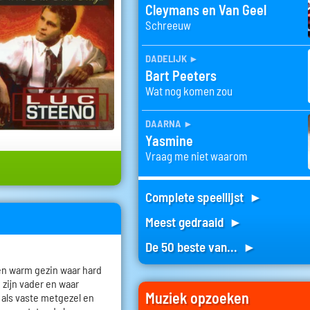
Cleymans en Van Geel
Schreeuw
dadelijk
►
Bart Peeters
Wat nog komen zou
daarna
►
Yasmine
Vraag me niet waarom
Complete speellijst ►
Meest gedraaid ►
De 50 beste van... ►
en warm gezin waar hard
 zijn vader en waar
Muziek opzoeken
 als vaste metgezel en