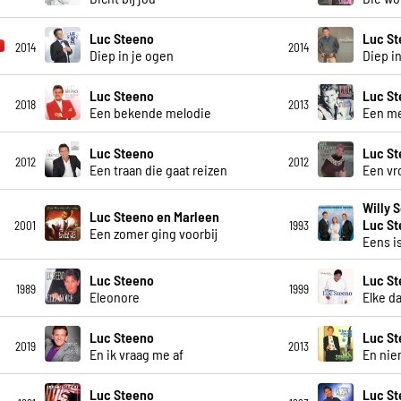
Luc Steeno
Luc S
2014
2014
Diep in je ogen
Diep in
Luc Steeno
Luc S
2018
2013
Een bekende melodie
Een m
Luc Steeno
Luc S
2012
2012
Een traan die gaat reizen
Een vr
Willy 
Luc Steeno en Marleen
Luc S
2001
1993
Een zomer ging voorbij
Eens is
Luc Steeno
Luc S
1989
1999
Eleonore
Elke d
Luc Steeno
Luc S
2019
2013
En ik vraag me af
En ni
Luc Steeno
Luc St