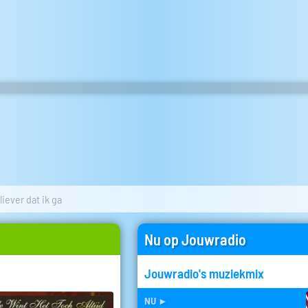
liever dat ik ga
Nu op Jouwradio
Jouwradio's muziekmix
nu
►