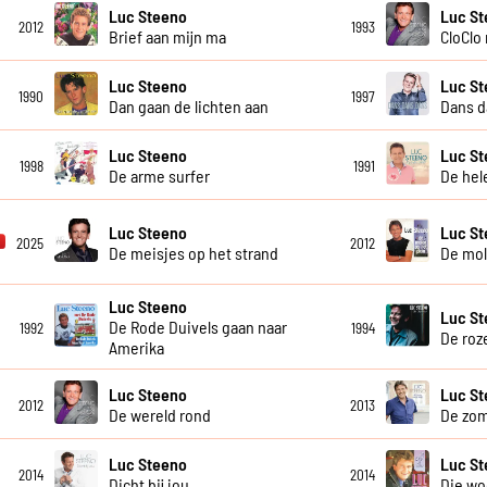
Luc Steeno
Luc S
2012
1993
Brief aan mijn ma
CloClo
Luc Steeno
Luc S
1990
1997
Dan gaan de lichten aan
Dans d
Luc Steeno
Luc S
1998
1991
De arme surfer
De hel
Luc Steeno
Luc S
2025
2012
De meisjes op het strand
De mol
Luc Steeno
Luc S
De Rode Duivels gaan naar
1992
1994
De roz
Amerika
Luc Steeno
Luc S
2012
2013
De wereld rond
De zom
Luc Steeno
Luc St
2014
2014
Dicht bij jou
Die w