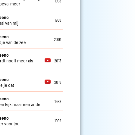
1998
oeval meer
teeno
1988
al van mij
teeno
2001
edje van de zee
teeno
rdt nooit meer als
2013
teeno
2018
e je dat
teeno
1988
en kijkt naar een ander
teeno
1992
er voor jou