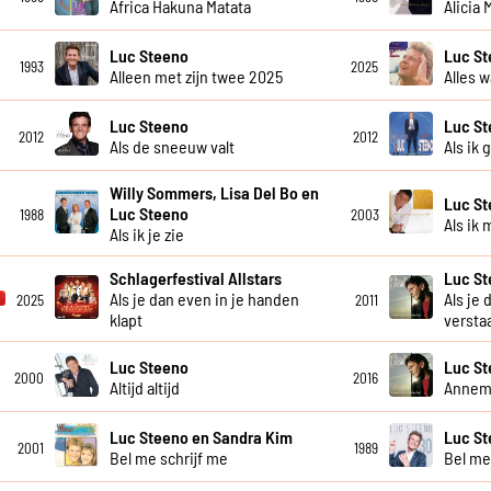
Africa Hakuna Matata
Alicia
Luc Steeno
Luc S
1993
2025
Alleen met zijn twee 2025
Alles w
Luc Steeno
Luc S
2012
2012
Als de sneeuw valt
Als ik 
Willy Sommers, Lisa Del Bo en
Luc S
Luc Steeno
1988
2003
Als ik 
Als ik je zie
Schlagerfestival Allstars
Luc S
Als je dan even in je handen
Als je 
2025
2011
klapt
versta
Luc Steeno
Luc S
2000
2016
Altijd altijd
Annem
Luc Steeno en Sandra Kim
Luc St
2001
1989
Bel me schrijf me
Bel me