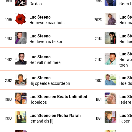
1991
1993
Ga dan
Geen t
Luc Steeno
Luc S
1999
2023
Heimwee naar huis
Helema
Luc Steeno
Luc S
1993
2013
Het leven is te kort
Het li
Luc S
Luc Steeno
Het wo
1992
2012
Het valt niet mee
toen
Luc Steeno
Luc S
2012
1992
Hij speelde accordeon
Hoe do
Luc Steeno en Beats Unlimited
Luc S
1990
1981
Hopeloos
Iedere
Luc Steeno en Micha Marah
Luc S
1990
1991
Iemand als jij
Ik ben 