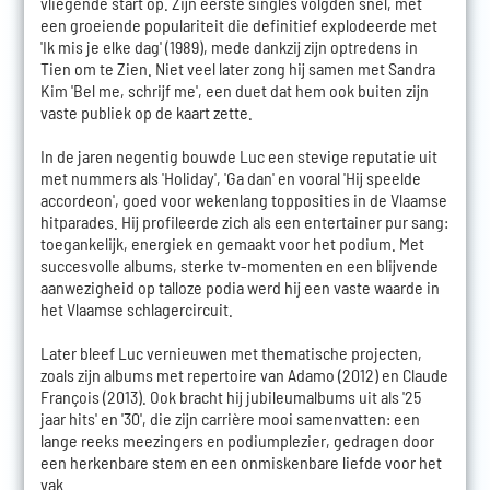
vliegende start op. Zijn eerste singles volgden snel, met
een groeiende populariteit die definitief explodeerde met
'Ik mis je elke dag' (1989), mede dankzij zijn optredens in
Tien om te Zien. Niet veel later zong hij samen met Sandra
Kim 'Bel me, schrijf me', een duet dat hem ook buiten zijn
vaste publiek op de kaart zette.
In de jaren negentig bouwde Luc een stevige reputatie uit
met nummers als 'Holiday', 'Ga dan' en vooral 'Hij speelde
accordeon', goed voor wekenlang topposities in de Vlaamse
hitparades. Hij profileerde zich als een entertainer pur sang:
toegankelijk, energiek en gemaakt voor het podium. Met
succesvolle albums, sterke tv-momenten en een blijvende
aanwezigheid op talloze podia werd hij een vaste waarde in
het Vlaamse schlagercircuit.
Later bleef Luc vernieuwen met thematische projecten,
zoals zijn albums met repertoire van Adamo (2012) en Claude
François (2013). Ook bracht hij jubileumalbums uit als '25
jaar hits' en '30', die zijn carrière mooi samenvatten: een
lange reeks meezingers en podiumplezier, gedragen door
een herkenbare stem en een onmiskenbare liefde voor het
vak.