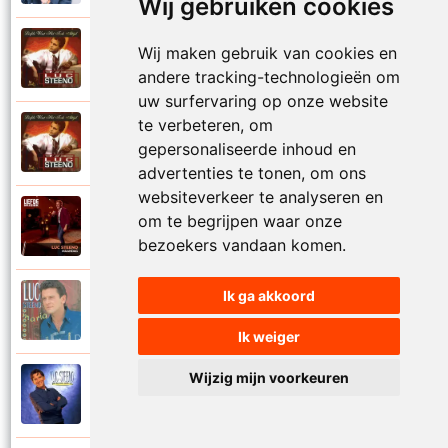
Wij gebruiken cookies
Luc Steeno
Wij maken gebruik van cookies en
1993
Liefde op het eerste zicht
andere tracking-technologieën om
uw surfervaring op onze website
te verbeteren, om
Luc Steeno
1993
gepersonaliseerde inhoud en
Liefde wint het toch altijd
advertenties te tonen, om ons
websiteverkeer te analyseren en
Luc Steeno
om te begrijpen waar onze
2025
Maandag
bezoekers vandaan komen.
Ik ga akkoord
Luc Steeno
1996
Maria
Ik weiger
Wijzig mijn voorkeuren
Luc Steeno
1998
Meer en meer