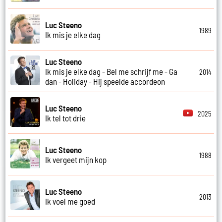
Luc Steeno
1989
Ik mis je elke dag
Luc Steeno
Ik mis je elke dag - Bel me schrijf me - Ga
2014
dan - Holiday - Hij speelde accordeon
Luc Steeno
2025
Ik tel tot drie
Luc Steeno
1988
Ik vergeet mijn kop
Luc Steeno
2013
Ik voel me goed