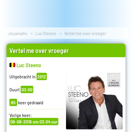
Jouwradio
Luc Steeno
Vertel me over vroeger
Vertel me over vroeger
Luc Steeno
Uitgebracht in
2012
Duurt
03:00
85
keer gedraaid
Vorige keer:
06-08-2016 om 03:04 uur