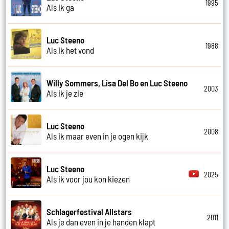
1995
Als ik ga
Luc Steeno
1988
Als ik het vond
Willy Sommers, Lisa Del Bo en Luc Steeno
2003
Als ik je zie
Luc Steeno
2008
Als ik maar even in je ogen kijk
Luc Steeno
2025
Als ik voor jou kon kiezen
Schlagerfestival Allstars
2011
Als je dan even in je handen klapt