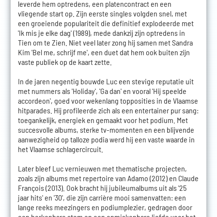
leverde hem optredens, een platencontract en een
vliegende start op. Zijn eerste singles volgden snel, met
een groeiende populariteit die definitief explodeerde met
'Ik mis je elke dag' (1989), mede dankzij zijn optredens in
Tien om te Zien. Niet veel later zong hij samen met Sandra
Kim 'Bel me, schrijf me', een duet dat hem ook buiten zijn
vaste publiek op de kaart zette.
In de jaren negentig bouwde Luc een stevige reputatie uit
met nummers als 'Holiday', 'Ga dan' en vooral 'Hij speelde
accordeon', goed voor wekenlang topposities in de Vlaamse
hitparades. Hij profileerde zich als een entertainer pur sang:
toegankelijk, energiek en gemaakt voor het podium. Met
succesvolle albums, sterke tv-momenten en een blijvende
aanwezigheid op talloze podia werd hij een vaste waarde in
het Vlaamse schlagercircuit.
Later bleef Luc vernieuwen met thematische projecten,
zoals zijn albums met repertoire van Adamo (2012) en Claude
François (2013). Ook bracht hij jubileumalbums uit als '25
jaar hits' en '30', die zijn carrière mooi samenvatten: een
lange reeks meezingers en podiumplezier, gedragen door
een herkenbare stem en een onmiskenbare liefde voor het