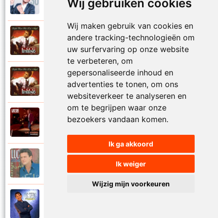
Wij gebruiken cookies
2019
Liefde nummer vier
Wij maken gebruik van cookies en
Luc Steeno
andere tracking-technologieën om
1993
Liefde op het eerste zicht
uw surfervaring op onze website
te verbeteren, om
gepersonaliseerde inhoud en
Luc Steeno
1993
advertenties te tonen, om ons
Liefde wint het toch altijd
websiteverkeer te analyseren en
om te begrijpen waar onze
Luc Steeno
bezoekers vandaan komen.
2025
Maandag
Ik ga akkoord
Luc Steeno
Ik weiger
1996
Maria
Wijzig mijn voorkeuren
Luc Steeno
1998
Meer en meer