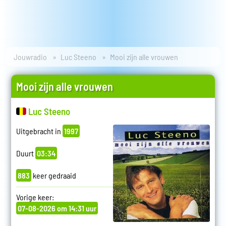
Jouwradio
Luc Steeno
Mooi zijn alle vrouwen
Mooi zijn alle vrouwen
Luc Steeno
Uitgebracht in
1997
Duurt
03:34
883
keer gedraaid
Vorige keer:
07-08-2026 om 14:31 uur