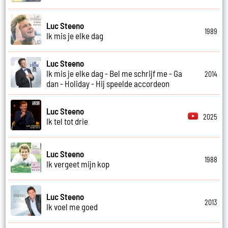
Luc Steeno
1989
Ik mis je elke dag
Luc Steeno
Ik mis je elke dag - Bel me schrijf me - Ga
2014
dan - Holiday - Hij speelde accordeon
Luc Steeno
2025
Ik tel tot drie
Luc Steeno
1988
Ik vergeet mijn kop
Luc Steeno
2013
Ik voel me goed