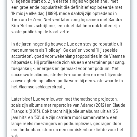
vliegende start op. Zijn eerste singles volgden snel, met
een groeiende populariteit die definitief explodeerde met
'Ik mis je elke dag' (1989), mede dankzij zijn optredens in
Tien om te Zien. Niet veel later zong hij samen met Sandra
Kim 'Bel me, schrijf me', een duet dat hem ook buiten zijn
vaste publiek op de kaart zette.
In de jaren negentig bouwde Luc een stevige reputatie uit
met nummers als 'Holiday', 'Ga dan' en vooral 'Hij speelde
accordeon', goed voor wekenlang topposities in de Vlaamse
hitparades. Hij profileerde zich als een entertainer pur sang:
toegankelijk, energiek en gemaakt voor het podium. Met
succesvolle albums, sterke tv-momenten en een blijvende
aanwezigheid op talloze podia werd hij een vaste waarde in
het Vlaamse schlagercircuit.
Later bleef Luc vernieuwen met thematische projecten,
zoals zijn albums met repertoire van Adamo (2012) en Claude
François (2013). Ook bracht hij jubileumalbums uit als '25
jaar hits' en '30', die zijn carrière mooi samenvatten: een
lange reeks meezingers en podiumplezier, gedragen door
een herkenbare stem en een onmiskenbare liefde voor het
vak.