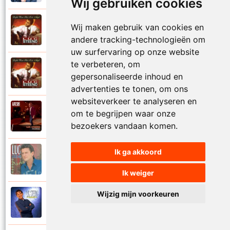
Wij gebruiken cookies
Luc Steeno
Wij maken gebruik van cookies en
1993
Liefde op het eerste zicht
andere tracking-technologieën om
uw surfervaring op onze website
te verbeteren, om
Luc Steeno
1993
gepersonaliseerde inhoud en
Liefde wint het toch altijd
advertenties te tonen, om ons
websiteverkeer te analyseren en
Luc Steeno
om te begrijpen waar onze
2025
Maandag
bezoekers vandaan komen.
Ik ga akkoord
Luc Steeno
1996
Maria
Ik weiger
Wijzig mijn voorkeuren
Luc Steeno
1998
Meer en meer