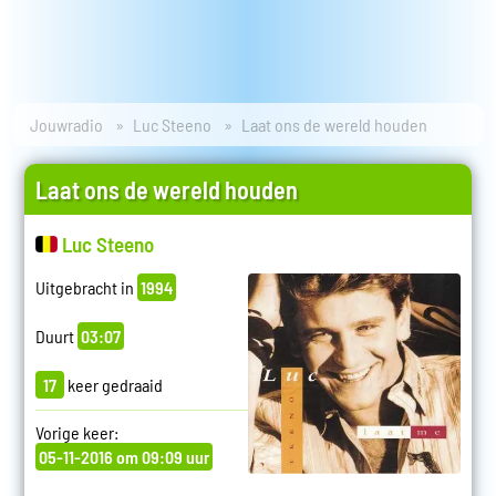
Jouwradio
Luc Steeno
Laat ons de wereld houden
Laat ons de wereld houden
Luc Steeno
Uitgebracht in
1994
Duurt
03:07
17
keer gedraaid
Vorige keer:
05-11-2016 om 09:09 uur