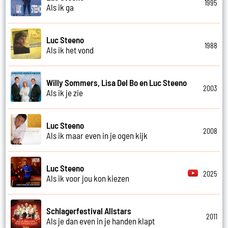
1995
Als ik ga
Luc Steeno
1988
Als ik het vond
Willy Sommers, Lisa Del Bo en Luc Steeno
2003
Als ik je zie
Luc Steeno
2008
Als ik maar even in je ogen kijk
Luc Steeno
2025
Als ik voor jou kon kiezen
Schlagerfestival Allstars
2011
Als je dan even in je handen klapt