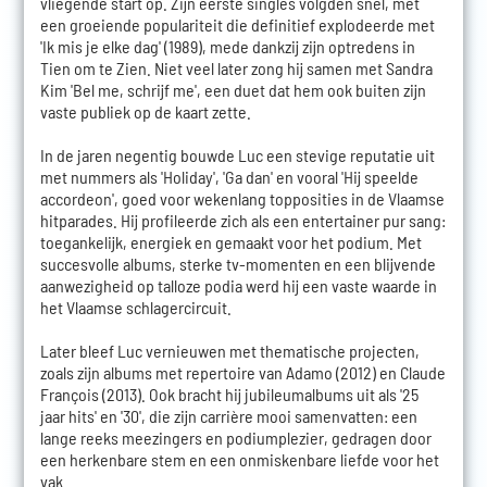
vliegende start op. Zijn eerste singles volgden snel, met
een groeiende populariteit die definitief explodeerde met
'Ik mis je elke dag' (1989), mede dankzij zijn optredens in
Tien om te Zien. Niet veel later zong hij samen met Sandra
Kim 'Bel me, schrijf me', een duet dat hem ook buiten zijn
vaste publiek op de kaart zette.
In de jaren negentig bouwde Luc een stevige reputatie uit
met nummers als 'Holiday', 'Ga dan' en vooral 'Hij speelde
accordeon', goed voor wekenlang topposities in de Vlaamse
hitparades. Hij profileerde zich als een entertainer pur sang:
toegankelijk, energiek en gemaakt voor het podium. Met
succesvolle albums, sterke tv-momenten en een blijvende
aanwezigheid op talloze podia werd hij een vaste waarde in
het Vlaamse schlagercircuit.
Later bleef Luc vernieuwen met thematische projecten,
zoals zijn albums met repertoire van Adamo (2012) en Claude
François (2013). Ook bracht hij jubileumalbums uit als '25
jaar hits' en '30', die zijn carrière mooi samenvatten: een
lange reeks meezingers en podiumplezier, gedragen door
een herkenbare stem en een onmiskenbare liefde voor het
vak.