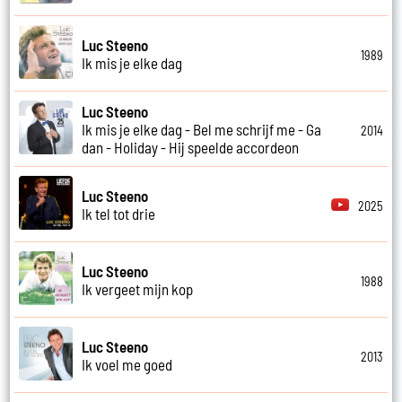
Luc Steeno
1989
Ik mis je elke dag
Luc Steeno
Ik mis je elke dag - Bel me schrijf me - Ga
2014
dan - Holiday - Hij speelde accordeon
Luc Steeno
2025
Ik tel tot drie
Luc Steeno
1988
Ik vergeet mijn kop
Luc Steeno
2013
Ik voel me goed