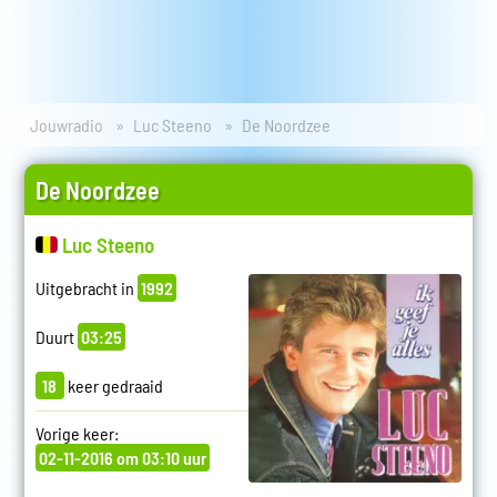
Jouwradio
Luc Steeno
De Noordzee
De Noordzee
Luc Steeno
Uitgebracht in
1992
Duurt
03:25
18
keer gedraaid
Vorige keer:
02-11-2016 om 03:10 uur