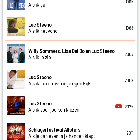
1995
Als ik ga
Luc Steeno
1988
Als ik het vond
Willy Sommers, Lisa Del Bo en Luc Steeno
2003
Als ik je zie
Luc Steeno
2008
Als ik maar even in je ogen kijk
Luc Steeno
2025
Als ik voor jou kon kiezen
Schlagerfestival Allstars
2011
Als je dan even in je handen klapt