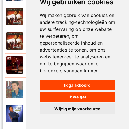
Wij gebruiken cookies
Luc Steeno
Wij maken gebruik van cookies en
1993
Liefde op het eerste zicht
andere tracking-technologieën om
uw surfervaring op onze website
te verbeteren, om
Luc Steeno
1993
gepersonaliseerde inhoud en
Liefde wint het toch altijd
advertenties te tonen, om ons
websiteverkeer te analyseren en
Luc Steeno
om te begrijpen waar onze
2025
Maandag
bezoekers vandaan komen.
Ik ga akkoord
Luc Steeno
1996
Maria
Ik weiger
Wijzig mijn voorkeuren
Luc Steeno
1998
Meer en meer