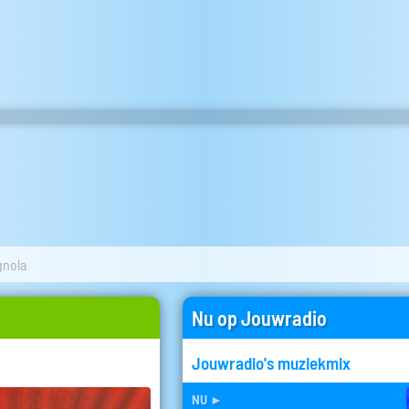
gnola
Nu op Jouwradio
Jouwradio's muziekmix
nu
►