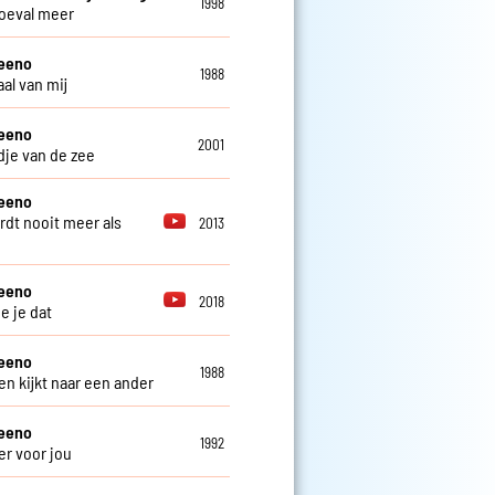
1998
oeval meer
teeno
1988
al van mij
teeno
2001
edje van de zee
teeno
rdt nooit meer als
2013
teeno
2018
e je dat
teeno
1988
en kijkt naar een ander
teeno
1992
er voor jou