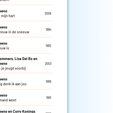
teeno
2006
 mijn hart
teeno
1994
eeuw in de sneeuw
teeno
1992
ouw is
Sommers, Lisa Del Bo en
teeno
2003
 je jeugd voorbij
teeno
1999
ag denk ik aan jou
teeno
1991
emand weet
eeno en Corry Konings