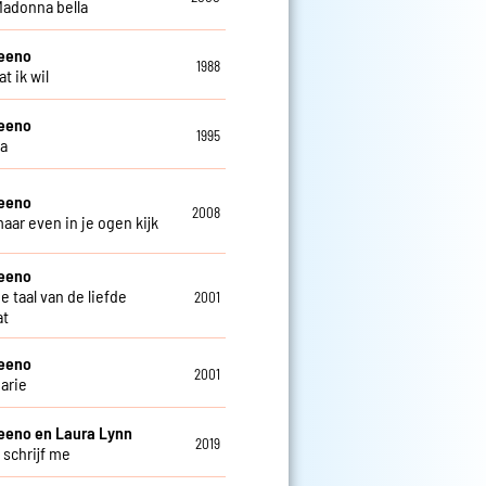
 Madonna bella
teeno
1988
at ik wil
teeno
1995
ga
teeno
2008
maar even in je ogen kijk
teeno
de taal van de liefde
2001
at
teeno
2001
arie
eeno en Laura Lynn
2019
 schrijf me