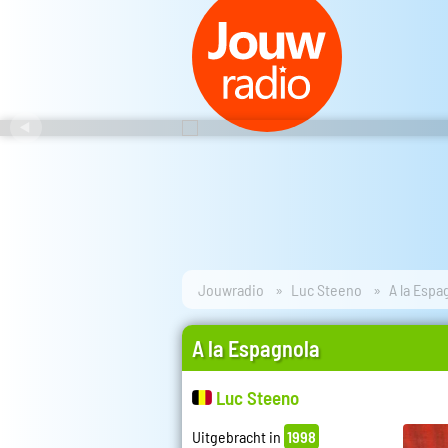
Jouwradio
Luc Steeno
A la Espa
A la Espagnola
Luc Steeno
Uitgebracht in
1998