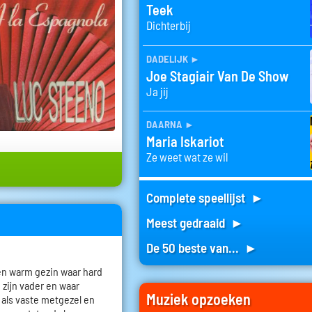
Teek
Dichterbij
dadelijk
►
Joe Stagiair Van De Show
Ja jij
daarna
►
Maria Iskariot
Ze weet wat ze wil
Complete speellijst ►
Meest gedraaid ►
De 50 beste van... ►
en warm gezin waar hard
 zijn vader en waar
Muziek opzoeken
 als vaste metgezel en