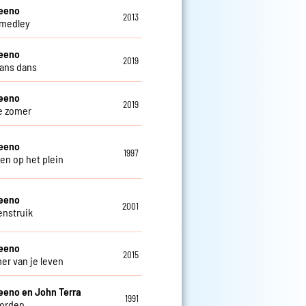
teeno
2013
 medley
teeno
2019
ans dans
teeno
2019
e zomer
teeno
1997
en op het plein
teeno
2001
enstruik
teeno
2015
er van je leven
eeno en John Terra
1991
oorden