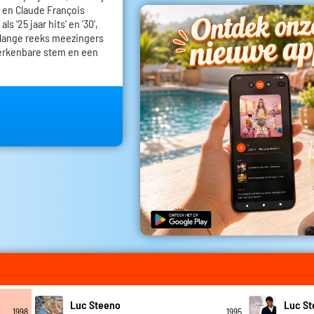
 en Claude François
s '25 jaar hits' en '30',
 lange reeks meezingers
erkenbare stem en een
Luc Steeno
Luc S
1998
1995