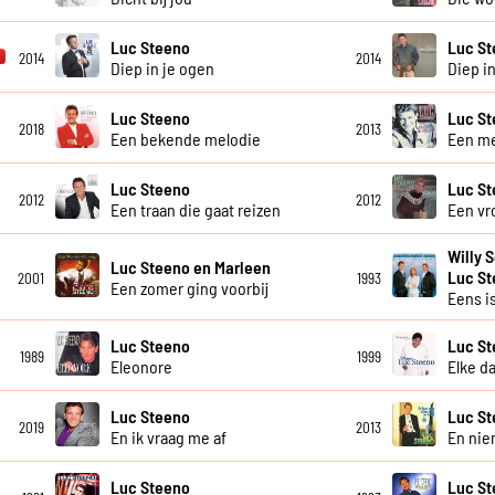
Luc Steeno
Luc S
2014
2014
Diep in je ogen
Diep in
Luc Steeno
Luc S
2018
2013
Een bekende melodie
Een m
Luc Steeno
Luc S
2012
2012
Een traan die gaat reizen
Een vr
Willy 
Luc Steeno en Marleen
Luc S
2001
1993
Een zomer ging voorbij
Eens is
Luc Steeno
Luc S
1989
1999
Eleonore
Elke d
Luc Steeno
Luc S
2019
2013
En ik vraag me af
En ni
Luc Steeno
Luc St