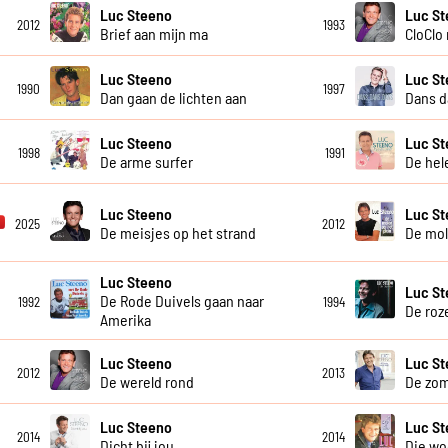
Luc Steeno
Luc S
2012
1993
Brief aan mijn ma
CloClo
Luc Steeno
Luc S
1990
1997
Dan gaan de lichten aan
Dans d
Luc Steeno
Luc S
1998
1991
De arme surfer
De hel
Luc Steeno
Luc S
2025
2012
De meisjes op het strand
De mol
Luc Steeno
Luc S
De Rode Duivels gaan naar
1992
1994
De roz
Amerika
Luc Steeno
Luc S
2012
2013
De wereld rond
De zom
Luc Steeno
Luc St
2014
2014
Dicht bij jou
Die w