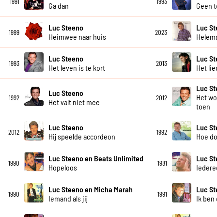
1991
1993
Ga dan
Geen t
Luc Steeno
Luc S
1999
2023
Heimwee naar huis
Helema
Luc Steeno
Luc S
1993
2013
Het leven is te kort
Het li
Luc S
Luc Steeno
Het wo
1992
2012
Het valt niet mee
toen
Luc Steeno
Luc S
2012
1992
Hij speelde accordeon
Hoe do
Luc Steeno en Beats Unlimited
Luc S
1990
1981
Hopeloos
Iedere
Luc Steeno en Micha Marah
Luc S
1990
1991
Iemand als jij
Ik ben 