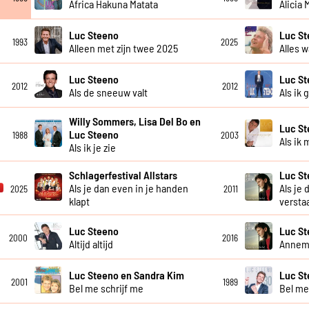
Africa Hakuna Matata
Alicia
Luc Steeno
Luc S
1993
2025
Alleen met zijn twee 2025
Alles w
Luc Steeno
Luc S
2012
2012
Als de sneeuw valt
Als ik 
Willy Sommers, Lisa Del Bo en
Luc S
Luc Steeno
1988
2003
Als ik 
Als ik je zie
Schlagerfestival Allstars
Luc S
Als je dan even in je handen
Als je 
2025
2011
klapt
versta
Luc Steeno
Luc S
2000
2016
Altijd altijd
Annem
Luc Steeno en Sandra Kim
Luc St
2001
1989
Bel me schrijf me
Bel me