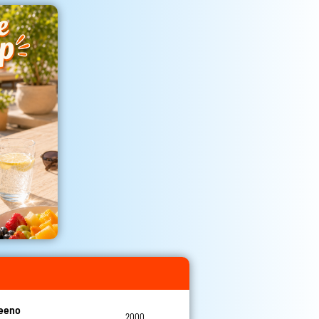
teeno
2000