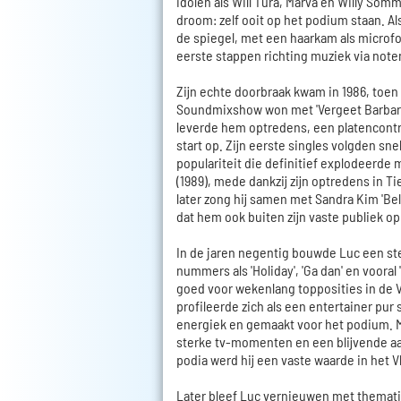
idolen als Will Tura, Marva en Willy Som
droom: zelf ooit op het podium staan. Al
de spiegel, met een haarkam als microfoo
eerste stappen richting muziek via note
Zijn echte doorbraak kwam in 1986, toen
Soundmixshow won met 'Vergeet Barbara
leverde hem optredens, een platencontr
start op. Zijn eerste singles volgden sn
populariteit die definitief explodeerde me
(1989), mede dankzij zijn optredens in Ti
later zong hij samen met Sandra Kim 'Bel
dat hem ook buiten zijn vaste publiek op 
In de jaren negentig bouwde Luc een ste
nummers als 'Holiday', 'Ga dan' en vooral
goed voor wekenlang topposities in de V
profileerde zich als een entertainer pur 
energiek en gemaakt voor het podium. M
sterke tv-momenten en een blijvende aa
podia werd hij een vaste waarde in het V
Later bleef Luc vernieuwen met thematis