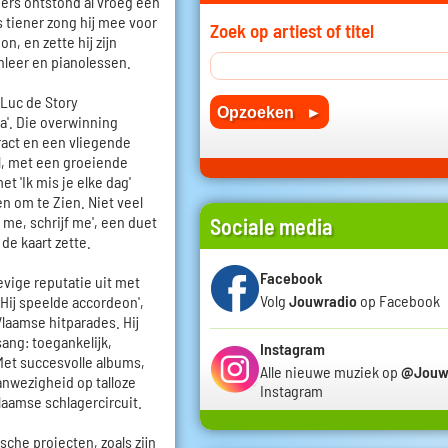
mers ontstond al vroeg een
s tiener zong hij mee voor
Zoek op artiest of titel
n, en zette hij zijn
nleer en pianolessen.
 Luc de Story
'. Die overwinning
act en een vliegende
el, met een groeiende
t 'Ik mis je elke dag'
en om te Zien. Niet veel
 me, schrijf me', een duet
Sociale media
de kaart zette.
Facebook
vige reputatie uit met
Volg
Jouwradio
op Facebook
 'Hij speelde accordeon',
laamse hitparades. Hij
sang: toegankelijk,
Instagram
et succesvolle albums,
Alle nieuwe muziek op
@Jouw
nwezigheid op talloze
Instagram
laamse schlagercircuit.
che projecten, zoals zijn