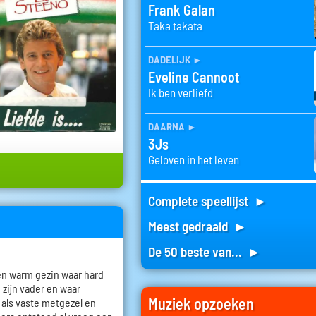
Frank Galan
Taka takata
dadelijk
►
Eveline Cannoot
Ik ben verliefd
daarna
►
3Js
Geloven in het leven
Complete speellijst ►
Meest gedraaid ►
De 50 beste van... ►
en warm gezin waar hard
 zijn vader en waar
Muziek opzoeken
 als vaste metgezel en