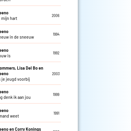
teeno
2006
 mijn hart
teeno
1994
eeuw in de sneeuw
teeno
1992
ouw is
Sommers, Lisa Del Bo en
teeno
2003
 je jeugd voorbij
teeno
1999
ag denk ik aan jou
teeno
1991
emand weet
eeno en Corry Konings