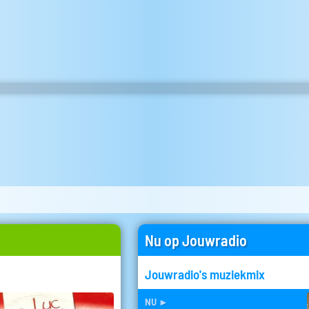
Nu op Jouwradio
Jouwradio's muziekmix
nu
►