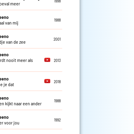
1998
oeval meer
teeno
1988
al van mij
teeno
2001
edje van de zee
teeno
rdt nooit meer als
2013
teeno
2018
e je dat
teeno
1988
en kijkt naar een ander
teeno
1992
er voor jou