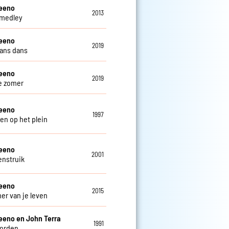
teeno
2013
 medley
teeno
2019
ans dans
teeno
2019
e zomer
teeno
1997
en op het plein
teeno
2001
enstruik
teeno
2015
er van je leven
eeno en John Terra
1991
oorden