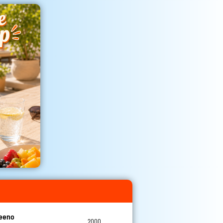
teeno
2000