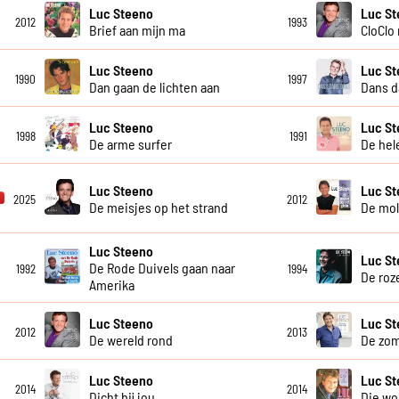
Luc Steeno
Luc S
2012
1993
Brief aan mijn ma
CloClo
Luc Steeno
Luc S
1990
1997
Dan gaan de lichten aan
Dans d
Luc Steeno
Luc S
1998
1991
De arme surfer
De hel
Luc Steeno
Luc S
2025
2012
De meisjes op het strand
De mol
Luc Steeno
Luc S
De Rode Duivels gaan naar
1992
1994
De roz
Amerika
Luc Steeno
Luc S
2012
2013
De wereld rond
De zom
Luc Steeno
Luc St
2014
2014
Dicht bij jou
Die w