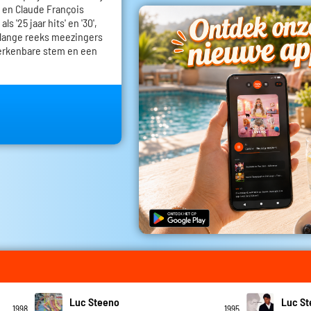
 en Claude François
s '25 jaar hits' en '30',
 lange reeks meezingers
erkenbare stem en een
Luc Steeno
Luc S
1998
1995