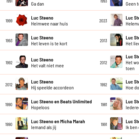
1991
1993
Ga dan
Geen t
Luc Steeno
Luc S
1999
2023
Heimwee naar huis
Helema
Luc Steeno
Luc S
1993
2013
Het leven is te kort
Het li
Luc S
Luc Steeno
Het wo
1992
2012
Het valt niet mee
toen
Luc Steeno
Luc S
2012
1992
Hij speelde accordeon
Hoe do
Luc Steeno en Beats Unlimited
Luc S
1990
1981
Hopeloos
Iedere
Luc Steeno en Micha Marah
Luc S
1990
1991
Iemand als jij
Ik ben 