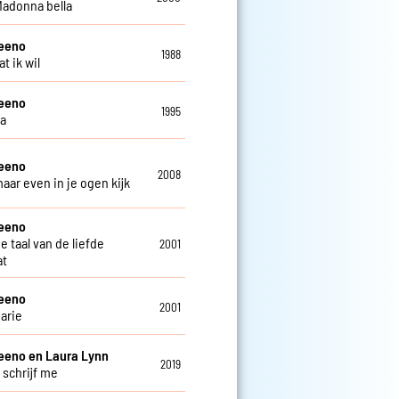
 Madonna bella
teeno
1988
at ik wil
teeno
1995
ga
teeno
2008
maar even in je ogen kijk
teeno
de taal van de liefde
2001
at
teeno
2001
arie
eeno en Laura Lynn
2019
 schrijf me