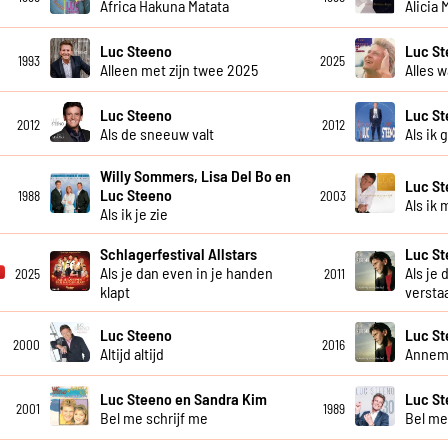
Africa Hakuna Matata
Alicia
Luc Steeno
Luc S
1993
2025
Alleen met zijn twee 2025
Alles w
Luc Steeno
Luc S
2012
2012
Als de sneeuw valt
Als ik 
Willy Sommers, Lisa Del Bo en
Luc S
Luc Steeno
1988
2003
Als ik 
Als ik je zie
Schlagerfestival Allstars
Luc S
Als je dan even in je handen
Als je 
2025
2011
klapt
versta
Luc Steeno
Luc S
2000
2016
Altijd altijd
Annem
Luc Steeno en Sandra Kim
Luc St
2001
1989
Bel me schrijf me
Bel me