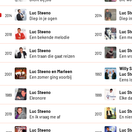
Luc Steeno
Luc S
2014
2014
Diep in je ogen
Diep in
Luc Steeno
Luc S
2018
2013
Een bekende melodie
Een m
Luc Steeno
Luc S
2012
2012
Een traan die gaat reizen
Een vr
Willy 
Luc Steeno en Marleen
Luc S
2001
1993
Een zomer ging voorbij
Eens is
Luc Steeno
Luc S
1989
1999
Eleonore
Elke d
Luc Steeno
Luc S
2019
2013
En ik vraag me af
En ni
Luc Steeno
Luc St