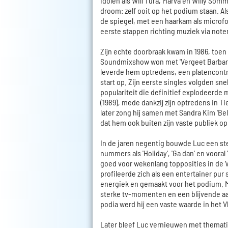
idolen als Will Tura, Marva en Willy Som
droom: zelf ooit op het podium staan. Al
de spiegel, met een haarkam als microfoo
eerste stappen richting muziek via note
Zijn echte doorbraak kwam in 1986, toen
Soundmixshow won met 'Vergeet Barbara
leverde hem optredens, een platencontr
start op. Zijn eerste singles volgden sn
populariteit die definitief explodeerde me
(1989), mede dankzij zijn optredens in Ti
later zong hij samen met Sandra Kim 'Bel
dat hem ook buiten zijn vaste publiek op 
In de jaren negentig bouwde Luc een ste
nummers als 'Holiday', 'Ga dan' en vooral
goed voor wekenlang topposities in de V
profileerde zich als een entertainer pur 
energiek en gemaakt voor het podium. M
sterke tv-momenten en een blijvende aa
podia werd hij een vaste waarde in het V
Later bleef Luc vernieuwen met thematis