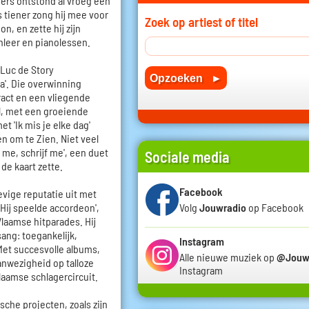
mers ontstond al vroeg een
s tiener zong hij mee voor
Zoek op artiest of titel
n, en zette hij zijn
nleer en pianolessen.
 Luc de Story
'. Die overwinning
act en een vliegende
el, met een groeiende
t 'Ik mis je elke dag'
en om te Zien. Niet veel
 me, schrijf me', een duet
Sociale media
de kaart zette.
Facebook
vige reputatie uit met
 'Hij speelde accordeon',
Volg
Jouwradio
op Facebook
laamse hitparades. Hij
sang: toegankelijk,
Instagram
et succesvolle albums,
Alle nieuwe muziek op
@Jouw
nwezigheid op talloze
Instagram
laamse schlagercircuit.
che projecten, zoals zijn