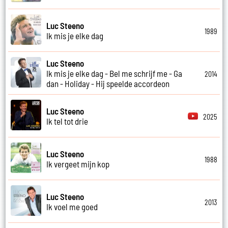
Luc Steeno
1989
Ik mis je elke dag
Luc Steeno
Ik mis je elke dag - Bel me schrijf me - Ga
2014
dan - Holiday - Hij speelde accordeon
Luc Steeno
2025
Ik tel tot drie
Luc Steeno
1988
Ik vergeet mijn kop
Luc Steeno
2013
Ik voel me goed