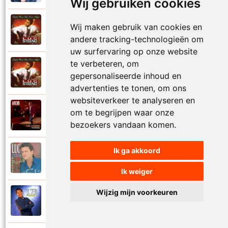
Wij gebruiken cookies
Luc Steeno
Wij maken gebruik van cookies en
1993
Liefde op het eerste zicht
andere tracking-technologieën om
uw surfervaring op onze website
te verbeteren, om
Luc Steeno
1993
gepersonaliseerde inhoud en
Liefde wint het toch altijd
advertenties te tonen, om ons
websiteverkeer te analyseren en
Luc Steeno
om te begrijpen waar onze
2025
Maandag
bezoekers vandaan komen.
Ik ga akkoord
Luc Steeno
1996
Maria
Ik weiger
Wijzig mijn voorkeuren
Luc Steeno
1998
Meer en meer