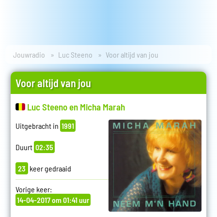
Jouwradio
Luc Steeno
Voor altijd van jou
Voor altijd van jou
Luc Steeno en Micha Marah
Uitgebracht in
1991
Duurt
02:35
23
keer gedraaid
Vorige keer:
14-04-2017 om 01:41 uur