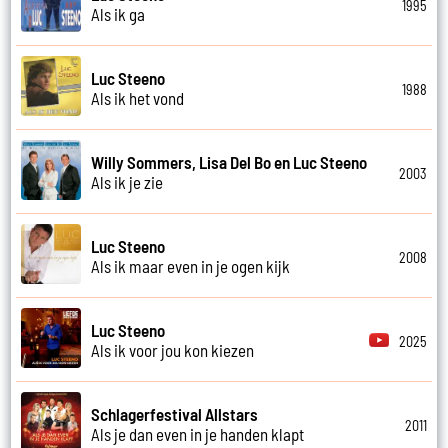
1995
Als ik ga
Luc Steeno
1988
Als ik het vond
Willy Sommers, Lisa Del Bo en Luc Steeno
2003
Als ik je zie
Luc Steeno
2008
Als ik maar even in je ogen kijk
Luc Steeno
2025
Als ik voor jou kon kiezen
Schlagerfestival Allstars
2011
Als je dan even in je handen klapt