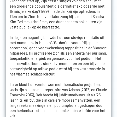
vliegende start op. Zijn eerste singles volgden snel, met
een groeiende populariteit die definitief explodeerde met
'Ik mis je elke dag' (1989), mede dankzij zijn optredens in
Tien om te Zien. Niet veel later zong hij samen met Sandra
Kim 'Bel me, schrijf me', een duet dat hem ook buiten zijn
vaste publiek op de kaart zette.
In de jaren negentig bouwde Luc een stevige reputatie uit
met nummers als 'Holiday', 'Ga dan' en vooral 'Hij speelde
accordeon', goed voor wekenlang topposities in de Vlaamse
hitparades. Hij profileerde zich als een entertainer pur sang:
toegankelijk, energiek en gemaakt voor het podium. Met
succesvolle albums, sterke tv-momenten en een blijvende
aanwezigheid op talloze podia werd hij een vaste waarde in
het Vlaamse schlagercircuit.
Later bleef Luc vernieuwen met thematische projecten,
zoals zijn albums met repertoire van Adamo (2012) en Claude
François (2013). Ook bracht hij jubileumalbums uit als '25
jaar hits' en '30', die zijn carrière mooi samenvatten: een
lange reeks meezingers en podiumplezier, gedragen door
een herkenbare stem en een onmiskenbare liefde voor het
vak.