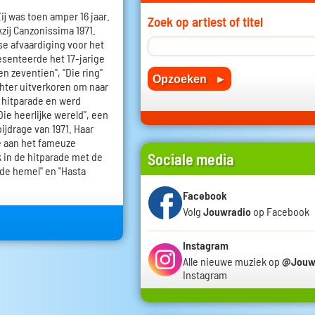
Zij was toen amper 16 jaar.
Zoek op artiest of titel
zij Canzonissima 1971.
e afvaardiging voor het
esenteerde het 17-jarige
n zeventien", "Die ring"
hter uitverkoren om naar
 hitparade en werd
Die heerlijke wereld", een
jdrage van 1971. Haar
ee aan het fameuze
k in de hitparade met de
Sociale media
 de hemel" en "Hasta
Facebook
Volg
Jouwradio
op Facebook
Instagram
Alle nieuwe muziek op
@Jouw
Instagram