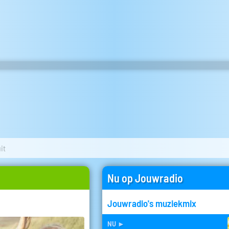
it
Nu op Jouwradio
Jouwradio's muziekmix
nu
►