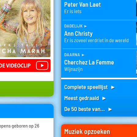
Peter Van Laet
Er is iets
dadelijk
►
Ann Christy
Er is zoveel verdriet in de wereld
daarna
►
Cherchez La Femme
Wijnazijn
Complete speellijst ►
Meest gedraaid ►
De 50 beste van... ►
eppens geboren op 26
Muziek opzoeken