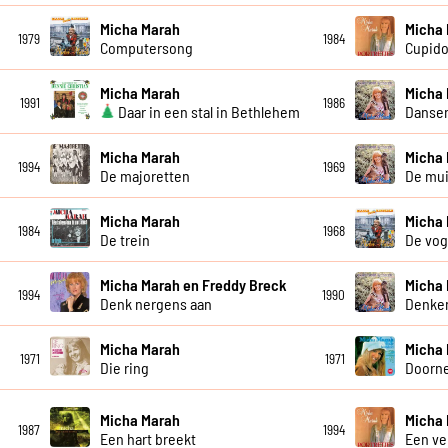
Micha Marah
Micha
1979
1984
Computersong
Cupido 
Micha Marah
Micha
1991
1986
Daar in een stal in Bethlehem
Dansen
Micha Marah
Micha
1994
1969
De majoretten
De mu
Micha Marah
Micha
1984
1968
De trein
De vog
Micha Marah en Freddy Breck
Micha
1994
1990
Denk nergens aan
Denke
Micha Marah
Micha
1971
1971
Die ring
Doorne
Micha Marah
Micha
1987
1994
Een hart breekt
Een ve