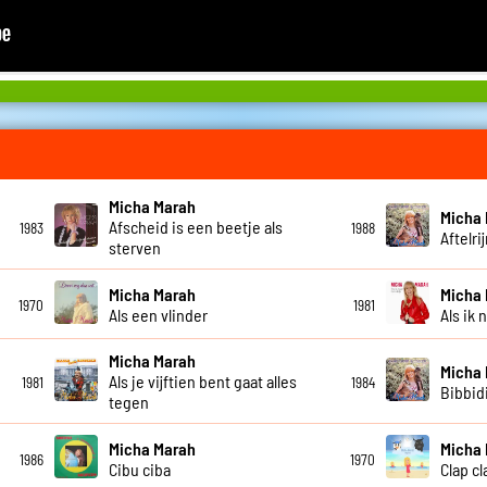
Micha Marah
Micha
Afscheid is een beetje als
1983
1988
Aftelri
sterven
Micha Marah
Micha
1970
1981
Als een vlinder
Als ik 
Micha Marah
Micha
Als je vijftien bent gaat alles
1981
1984
Bibbid
tegen
Micha Marah
Micha
1986
1970
Cibu ciba
Clap cl