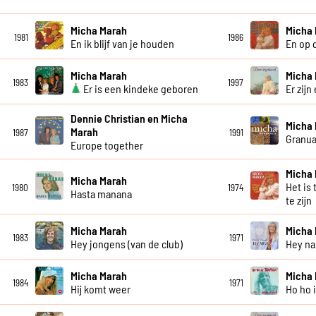
Micha Marah
Micha
1981
1986
En ik blijf van je houden
En op 
Micha Marah
Micha
1983
1997
Er is een kindeke geboren
Er zijn
Dennie Christian en Micha
Micha
Marah
1987
1991
Granua
Europe together
Micha
Micha Marah
Het is
1980
1974
Hasta manana
te zijn
Micha Marah
Micha
1983
1971
Hey jongens (van de club)
Hey na
Micha Marah
Micha
1984
1971
Hij komt weer
Ho ho 