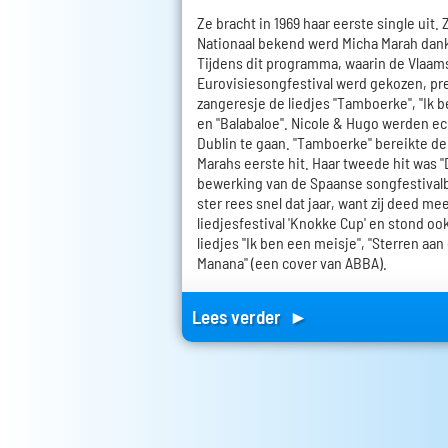
Ze bracht in 1969 haar eerste single uit. 
Nationaal bekend werd Micha Marah dank
Tijdens dit programma, waarin de Vlaams
Eurovisiesongfestival werd gekozen, pr
zangeresje de liedjes "Tamboerke", "Ik be
en "Balabaloe". Nicole & Hugo werden ec
Dublin te gaan. "Tamboerke" bereikte de
Marahs eerste hit. Haar tweede hit was "
bewerking van de Spaanse songfestivalbi
ster rees snel dat jaar, want zij deed m
liedjesfestival 'Knokke Cup' en stond oo
liedjes "Ik ben een meisje", "Sterren aan
Manana" (een cover van ABBA).
Lees verder ►