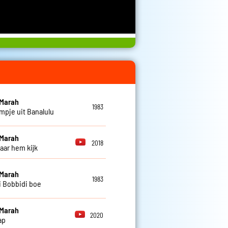
 Marah
1983
jmpje uit Banalulu
 Marah
2018
naar hem kijk
 Marah
1983
i Bobbidi boe
 Marah
2020
ap