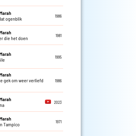
 Marah
1986
dat ogenblik
 Marah
1981
 er die het doen
 Marah
1995
ile
 Marah
 te gek om weer verliefd
1986
 Marah
2023
na
 Marah
1971
in Tampico