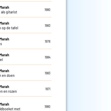
 Marah
1980
als gitarist
 Marah
1983
 op de tafel
 Marah
1978
is
 Marah
1984
el
 Marah
1983
n en doen
 Marah
1971
n en rozen
 Marah
1980
ldboeket met