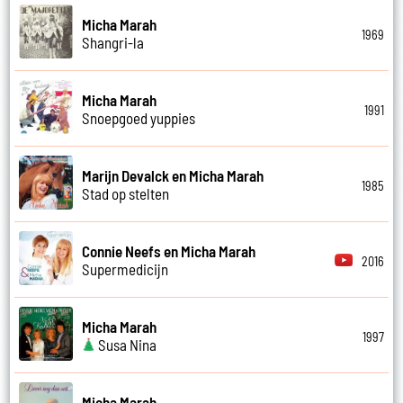
Micha Marah
1969
Shangri-la
Micha Marah
1991
Snoepgoed yuppies
Marijn Devalck en Micha Marah
1985
Stad op stelten
Connie Neefs en Micha Marah
2016
Supermedicijn
Micha Marah
1997
Susa Nina
Micha Marah