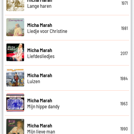
1971
Lange haren
Micha Marah
1981
Liedje voor Christine
Micha Marah
2017
Liefdesliedjes
Micha Marah
1984
Luizen
Micha Marah
1963
Mijn hippe dandy
Micha Marah
1990
Mijn lieve man