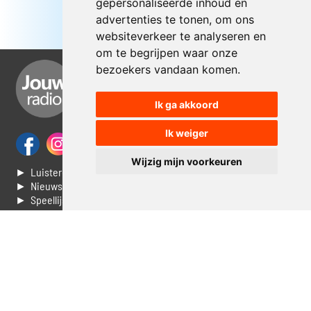
gepersonaliseerde inhoud en
advertenties te tonen, om ons
websiteverkeer te analyseren en
om te begrijpen waar onze
bezoekers vandaan komen.
Ik ga akkoord
Ik weiger
Wijzig mijn voorkeuren
► Luisteren naar Jouwradio
► Nieuws
► Speellijst
► Stem voor de Dag top 3
► Contacteer ons
► Vaak gestelde vragen
► Livestream informatie
► Muziek opzoeken
► Vlaamse 100 Aller tijden
► De 50 beste van...