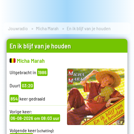
Jouwradio
Micha Marah
En ik blijf van je houden
En ik blijf van je houden
Micha Marah
Uitgebracht in
1986
Duurt
03:20
854
keer gedraaid
Vorige keer:
06-08-2026 om 08:03 uur
Volgende keer
:
(schatting)