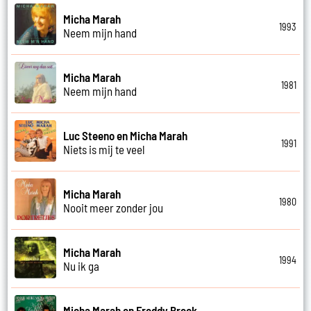
Micha Marah
1993
Neem mijn hand
Micha Marah
1981
Neem mijn hand
Luc Steeno en Micha Marah
1991
Niets is mij te veel
Micha Marah
1980
Nooit meer zonder jou
Micha Marah
1994
Nu ik ga
Micha Marah en Freddy Breck