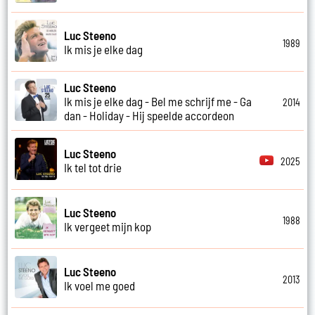
Luc Steeno
1989
Ik mis je elke dag
Luc Steeno
Ik mis je elke dag - Bel me schrijf me - Ga
2014
dan - Holiday - Hij speelde accordeon
Luc Steeno
2025
Ik tel tot drie
Luc Steeno
1988
Ik vergeet mijn kop
Luc Steeno
2013
Ik voel me goed