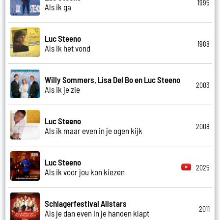
1995
Als ik ga
Luc Steeno
1988
Als ik het vond
Willy Sommers, Lisa Del Bo en Luc Steeno
2003
Als ik je zie
Luc Steeno
2008
Als ik maar even in je ogen kijk
Luc Steeno
2025
Als ik voor jou kon kiezen
Schlagerfestival Allstars
2011
Als je dan even in je handen klapt