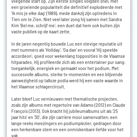
vliegende start op. Zijn eerste singles volgden snel, met
een groeiende populariteit die definitief explodeerde met
'Ik mis je elke dag' (1989), mede dankzij zijn optredens in
Tien om te Zien. Niet veel later zong hij samen met Sandra
Kim 'Bel me, schrijf me', een duet dat hem ook buiten zijn
vaste publiek op de kaart zette.
In de jaren negentig bouwde Luc een stevige reputatie uit
met nummers als 'Holiday', 'Ga dan' en vooral 'Hij speelde
accordeon', goed voor wekenlang topposities in de Vlaamse
hitparades. Hij profileerde zich als een entertainer pur sang:
toegankelijk, energiek en gemaakt voor het podium. Met
succesvolle albums, sterke tv-momenten en een blijvende
aanwezigheid op talloze podia werd hij een vaste waarde in
het Vlaamse schlagercircuit.
Later bleef Luc vernieuwen met thematische projecten,
zoals zijn albums met repertoire van Adamo (2012) en Claude
François (2013). Ook bracht hij jubileumalbums uit als '25
jaar hits' en '30', die zijn carrière mooi samenvatten: een
lange reeks meezingers en podiumplezier, gedragen door
een herkenbare stem en een onmiskenbare liefde voor het
vak.