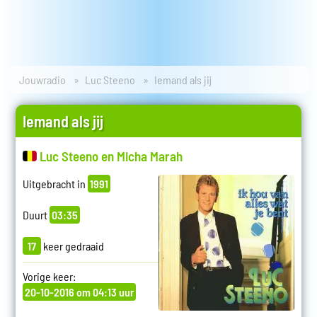
Jouwradio
Luc Steeno
Iemand als jij
Iemand als jij
Luc Steeno en Micha Marah
Uitgebracht in
1991
Duurt
03:35
17
keer gedraaid
Vorige keer:
20-10-2016 om 04:13 uur