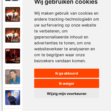
Wij gebruiken cookies
Luc Steeno
Wij maken gebruik van cookies en
1993
Liefde op het eerste zicht
andere tracking-technologieën om
uw surfervaring op onze website
te verbeteren, om
Luc Steeno
1993
gepersonaliseerde inhoud en
Liefde wint het toch altijd
advertenties te tonen, om ons
websiteverkeer te analyseren en
Luc Steeno
om te begrijpen waar onze
2025
Maandag
bezoekers vandaan komen.
Ik ga akkoord
Luc Steeno
1996
Maria
Ik weiger
Wijzig mijn voorkeuren
Luc Steeno
1998
Meer en meer