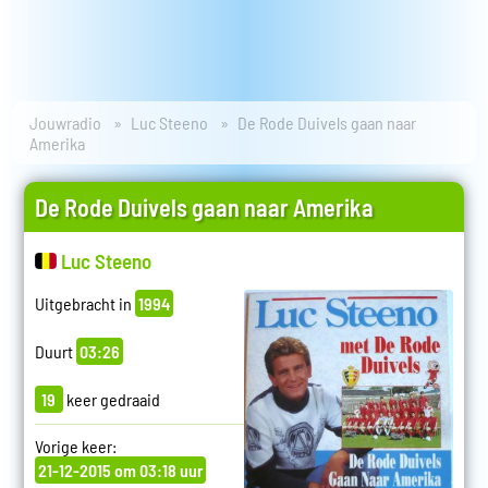
Jouwradio
Luc Steeno
De Rode Duivels gaan naar
Amerika
De Rode Duivels gaan naar Amerika
Luc Steeno
Uitgebracht in
1994
Duurt
03:26
19
keer gedraaid
Vorige keer:
21-12-2015 om 03:18 uur