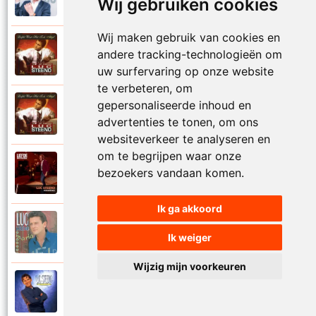
Wij gebruiken cookies
Liefde nummer vier
Wij maken gebruik van cookies en
Luc Steeno
andere tracking-technologieën om
1993
Liefde op het eerste zicht
uw surfervaring op onze website
te verbeteren, om
gepersonaliseerde inhoud en
Luc Steeno
1993
Liefde wint het toch altijd
advertenties te tonen, om ons
websiteverkeer te analyseren en
om te begrijpen waar onze
Luc Steeno
bezoekers vandaan komen.
2025
Maandag
Ik ga akkoord
Luc Steeno
1996
Ik weiger
Maria
Wijzig mijn voorkeuren
Luc Steeno
1998
Meer en meer