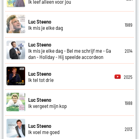
Ik leef alleen voor jou
Luc Steeno
1989
Ik mis je elke dag
Luc Steeno
Ik mis je elke dag - Bel me schrijf me - Ga
2014
dan - Holiday - Hij speelde accordeon
Luc Steeno
2025
Ik tel tot drie
Luc Steeno
1988
Ik vergeet mijn kop
Luc Steeno
2013
Ik voel me goed