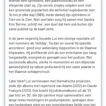
leverde hem optredens, een platencontract en een
vliegende start op. Zijn eerste singles volgden snel, met
een groeiende populariteit die definitief explodeerde met
'Ik mis je elke dag' (1989), mede dankzij zijn optredens in
Tien om te Zien. Niet veel later zong hij samen met Sandra
Kim 'Bel me, schrijf me', een duet dat hem ook buiten zijn
vaste publiek op de kaart zette.
In de jaren negentig bouwde Luc een stevige reputatie uit
met nummers als 'Holiday', 'Ga dan' en vooral 'Hij speelde
accordeon', goed voor wekenlang topposities in de Vlaamse
hitparades. Hij profileerde zich als een entertainer pur sang:
toegankelijk, energiek en gemaakt voor het podium. Met
succesvolle albums, sterke tv-momenten en een blijvende
aanwezigheid op talloze podia werd hij een vaste waarde in
het Vlaamse schlagercircuit.
Later bleef Luc vernieuwen met thematische projecten,
zoals zijn albums met repertoire van Adamo (2012) en Claude
François (2013). Ook bracht hij jubileumalbums uit als '25
jaar hits' en '30', die zijn carrière mooi samenvatten: een
lange reeks meezingers en podiumplezier, gedragen door
een herkenbare stem en een onmiskenbare liefde voor het