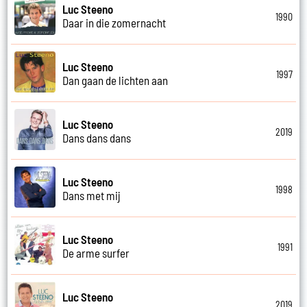
Luc Steeno
1990
Daar in die zomernacht
Luc Steeno
1997
Dan gaan de lichten aan
Luc Steeno
2019
Dans dans dans
Luc Steeno
1998
Dans met mij
Luc Steeno
1991
De arme surfer
Luc Steeno
2019