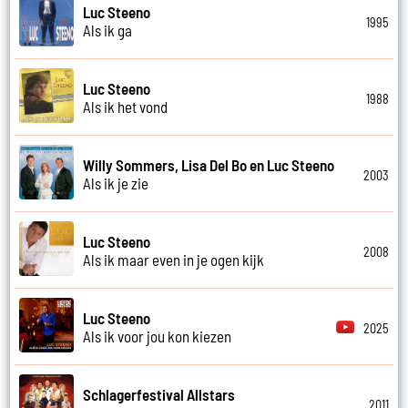
Luc Steeno
1995
Als ik ga
Luc Steeno
1988
Als ik het vond
Willy Sommers, Lisa Del Bo en Luc Steeno
2003
Als ik je zie
Luc Steeno
2008
Als ik maar even in je ogen kijk
Luc Steeno
2025
Als ik voor jou kon kiezen
Schlagerfestival Allstars
2011