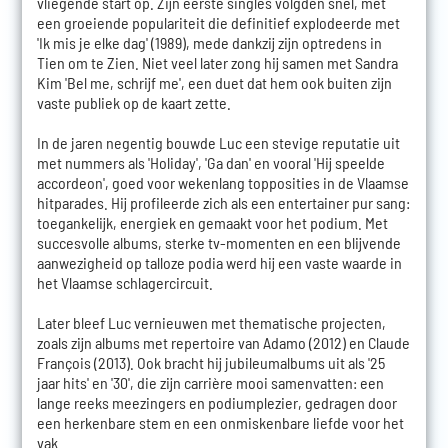
vliegende start op. Zijn eerste singles volgden snel, met
een groeiende populariteit die definitief explodeerde met
'Ik mis je elke dag' (1989), mede dankzij zijn optredens in
Tien om te Zien. Niet veel later zong hij samen met Sandra
Kim 'Bel me, schrijf me', een duet dat hem ook buiten zijn
vaste publiek op de kaart zette.
In de jaren negentig bouwde Luc een stevige reputatie uit
met nummers als 'Holiday', 'Ga dan' en vooral 'Hij speelde
accordeon', goed voor wekenlang topposities in de Vlaamse
hitparades. Hij profileerde zich als een entertainer pur sang:
toegankelijk, energiek en gemaakt voor het podium. Met
succesvolle albums, sterke tv-momenten en een blijvende
aanwezigheid op talloze podia werd hij een vaste waarde in
het Vlaamse schlagercircuit.
Later bleef Luc vernieuwen met thematische projecten,
zoals zijn albums met repertoire van Adamo (2012) en Claude
François (2013). Ook bracht hij jubileumalbums uit als '25
jaar hits' en '30', die zijn carrière mooi samenvatten: een
lange reeks meezingers en podiumplezier, gedragen door
een herkenbare stem en een onmiskenbare liefde voor het
vak.