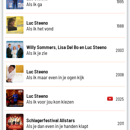
1995
Als ik ga
Luc Steeno
1988
Als ik het vond
Willy Sommers, Lisa Del Bo en Luc Steeno
2003
Als ik je zie
Luc Steeno
2008
Als ik maar even in je ogen kijk
Luc Steeno
2025
Als ik voor jou kon kiezen
Schlagerfestival Allstars
2011
Als je dan even in je handen klapt