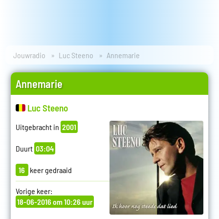
Jouwradio
Luc Steeno
Annemarie
Annemarie
Luc Steeno
Uitgebracht in
2001
Duurt
03:04
16
keer gedraaid
Vorige keer:
18-06-2016 om 10:26 uur