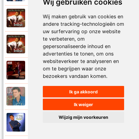
Wij gebruiken cookies
Luc Steeno
Wij maken gebruik van cookies en
1993
Liefde op het eerste zicht
andere tracking-technologieën om
uw surfervaring op onze website
te verbeteren, om
Luc Steeno
1993
gepersonaliseerde inhoud en
Liefde wint het toch altijd
advertenties te tonen, om ons
websiteverkeer te analyseren en
Luc Steeno
om te begrijpen waar onze
2025
Maandag
bezoekers vandaan komen.
Ik ga akkoord
Luc Steeno
1996
Maria
Ik weiger
Wijzig mijn voorkeuren
Luc Steeno
1998
Meer en meer