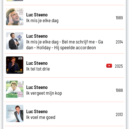
Luc Steeno
1989
Ik mis je elke dag
Luc Steeno
Ik mis je elke dag - Bel me schrijf me - Ga
2014
dan - Holiday - Hij speelde accordeon
Luc Steeno
2025
Ik tel tot drie
Luc Steeno
1988
Ik vergeet mijn kop
Luc Steeno
2013
Ik voel me goed