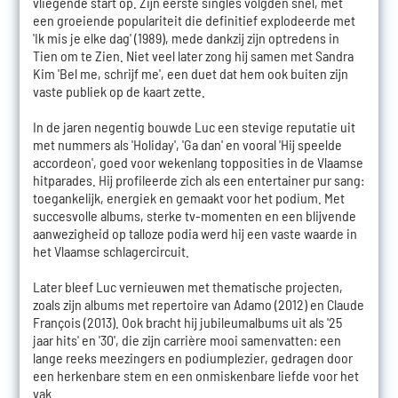
vliegende start op. Zijn eerste singles volgden snel, met
een groeiende populariteit die definitief explodeerde met
'Ik mis je elke dag' (1989), mede dankzij zijn optredens in
Tien om te Zien. Niet veel later zong hij samen met Sandra
Kim 'Bel me, schrijf me', een duet dat hem ook buiten zijn
vaste publiek op de kaart zette.
In de jaren negentig bouwde Luc een stevige reputatie uit
met nummers als 'Holiday', 'Ga dan' en vooral 'Hij speelde
accordeon', goed voor wekenlang topposities in de Vlaamse
hitparades. Hij profileerde zich als een entertainer pur sang:
toegankelijk, energiek en gemaakt voor het podium. Met
succesvolle albums, sterke tv-momenten en een blijvende
aanwezigheid op talloze podia werd hij een vaste waarde in
het Vlaamse schlagercircuit.
Later bleef Luc vernieuwen met thematische projecten,
zoals zijn albums met repertoire van Adamo (2012) en Claude
François (2013). Ook bracht hij jubileumalbums uit als '25
jaar hits' en '30', die zijn carrière mooi samenvatten: een
lange reeks meezingers en podiumplezier, gedragen door
een herkenbare stem en een onmiskenbare liefde voor het
vak.