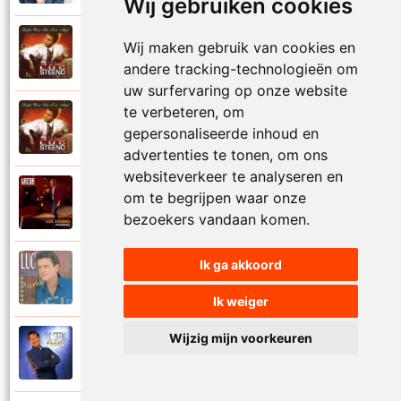
Wij gebruiken cookies
Luc Steeno
Wij maken gebruik van cookies en
1993
Liefde op het eerste zicht
andere tracking-technologieën om
uw surfervaring op onze website
te verbeteren, om
Luc Steeno
1993
gepersonaliseerde inhoud en
Liefde wint het toch altijd
advertenties te tonen, om ons
websiteverkeer te analyseren en
Luc Steeno
om te begrijpen waar onze
2025
Maandag
bezoekers vandaan komen.
Ik ga akkoord
Luc Steeno
1996
Maria
Ik weiger
Wijzig mijn voorkeuren
Luc Steeno
1998
Meer en meer