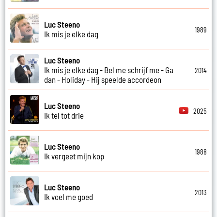
Luc Steeno
1989
Ik mis je elke dag
Luc Steeno
Ik mis je elke dag - Bel me schrijf me - Ga
2014
dan - Holiday - Hij speelde accordeon
Luc Steeno
2025
Ik tel tot drie
Luc Steeno
1988
Ik vergeet mijn kop
Luc Steeno
2013
Ik voel me goed