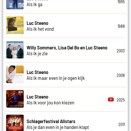
1995
Als ik ga
Luc Steeno
1988
Als ik het vond
Willy Sommers, Lisa Del Bo en Luc Steeno
2003
Als ik je zie
Luc Steeno
2008
Als ik maar even in je ogen kijk
Luc Steeno
2025
Als ik voor jou kon kiezen
Schlagerfestival Allstars
2011
Als je dan even in je handen klapt