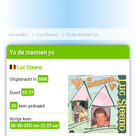
Jouwradio
Luc Steeno
Yo de mannen yo
Yo de mannen yo
Luc Steeno
Uitgebracht in
1996
Duurt
03:27
20
keer gedraaid
Vorige keer:
08-06-2017 om 22:07 uur