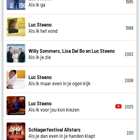
1995
Als ik ga
Luc Steeno
1988
Als ik het vond
Willy Sommers, Lisa Del Bo en Luc Steeno
2003
Als ik je zie
Luc Steeno
2008
Als ik maar even in je ogen kijk
Luc Steeno
2025
Als ik voor jou kon kiezen
Schlagerfestival Allstars
2011
Als je dan even in je handen klapt