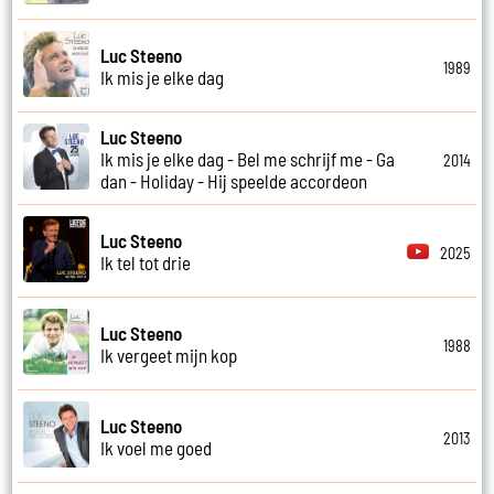
Luc Steeno
1989
Ik mis je elke dag
Luc Steeno
Ik mis je elke dag - Bel me schrijf me - Ga
2014
dan - Holiday - Hij speelde accordeon
Luc Steeno
2025
Ik tel tot drie
Luc Steeno
1988
Ik vergeet mijn kop
Luc Steeno
2013
Ik voel me goed