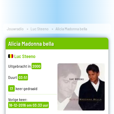
Jouwradio
Luc Steeno
Alicia Madonna bella
Alicia Madonna bella
Luc Steeno
Uitgebracht in
2000
Duurt
03:51
17
keer gedraaid
Vorige keer:
18-12-2016 om 03:33 uur