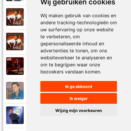
Wij gebruiken cookies
Luc Steeno
Wij maken gebruik van cookies en
1993
Liefde op het eerste zicht
andere tracking-technologieën om
uw surfervaring op onze website
te verbeteren, om
Luc Steeno
1993
gepersonaliseerde inhoud en
Liefde wint het toch altijd
advertenties te tonen, om ons
websiteverkeer te analyseren en
Luc Steeno
om te begrijpen waar onze
2025
Maandag
bezoekers vandaan komen.
Ik ga akkoord
Luc Steeno
1996
Maria
Ik weiger
Wijzig mijn voorkeuren
Luc Steeno
1998
Meer en meer