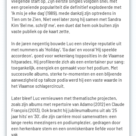
vliegende start op. Zijn eerste singles volgden snel, met
een groeiende populariteit die definitief explodeerde met
'Ik mis je elke dag' (1989), mede dankzij zijn optredens in
Tien om te Zien. Niet veel later zong hij samen met Sandra
Kim 'Bel me, schrijf me', een duet dat hem ook buiten zijn
vaste publiek op de kaart zette.
In de jaren negentig bouwde Luc een stevige reputatie uit
met nummers als 'Holiday', 'Ga dan' en vooral 'Hij speelde
accordeon', goed voor wekenlang topposities in de Vlaamse
hitparades. Hij profileerde zich als een entertainer pur sang:
toegankelijk, energiek en gemaakt voor het podium. Met
succesvolle albums, sterke tv-momenten en een blijvende
aanwezigheid op talloze podia werd hij een vaste waarde in
het Vlaamse schlagercircuit.
Later bleef Luc vernieuwen met thematische projecten,
zoals zijn albums met repertoire van Adamo (2012) en Claude
François (2013). Ook bracht hij jubileumalbums uit als '25
jaar hits' en '30', die zijn carrière mooi samenvatten: een
lange reeks meezingers en podiumplezier, gedragen door
een herkenbare stem en een onmiskenbare liefde voor het
vak.