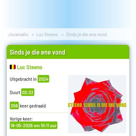
Jouwradio
Luc Steeno
Sinds je die ene vond
Sinds je die ene vond
Luc Steeno
Uitgebracht in
2024
Duurt
02:32
256
keer gedraaid
Vorige keer:
18-05-2026 om 10:11 uur