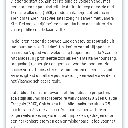
vliegende start op. Zijn eerste singles volgden snel, met
een groeiende populariteit die definitief explodeerde met
'Ik mis je elke dag' (1989), mede dankzij zijn optredens in
Tien om te Zien. Niet veel later zong hij samen met Sandra
Kim 'Bel me, schrijf me', een duet dat hem ook buiten zijn
vaste publiek op de kaart zette.
In de jaren negentig bouwde Luc een stevige reputatie uit
met nummers als 'Holiday', 'Ga dan' en vooral 'Hij speelde
accordeon', goed voor wekenlang topposities in de Vlaamse
hitparades. Hij profileerde zich als een entertainer pur sang:
toegankelijk, energiek en gemaakt voor het podium. Met
succesvolle albums, sterke tv-momenten en een blijvende
aanwezigheid op talloze podia werd hij een vaste waarde in
het Vlaamse schlagercircuit.
Later bleef Luc vernieuwen met thematische projecten,
zoals zijn albums met repertoire van Adamo (2012) en Claude
François (2013). Ook bracht hij jubileumalbums uit als '25
jaar hits' en '30', die zijn carrière mooi samenvatten: een
lange reeks meezingers en podiumplezier, gedragen door
een herkenbare stem en een onmiskenbare liefde voor het
vak.