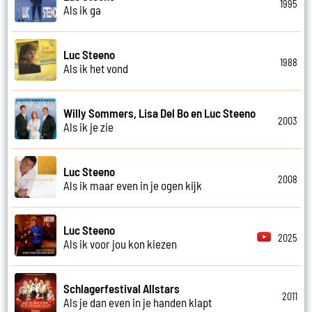
1995
Als ik ga
Luc Steeno
1988
Als ik het vond
Willy Sommers, Lisa Del Bo en Luc Steeno
2003
Als ik je zie
Luc Steeno
2008
Als ik maar even in je ogen kijk
Luc Steeno
2025
Als ik voor jou kon kiezen
Schlagerfestival Allstars
2011
Als je dan even in je handen klapt