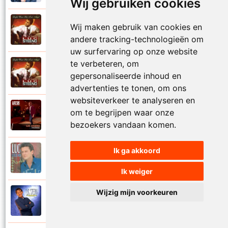
Wij gebruiken cookies
Luc Steeno
Wij maken gebruik van cookies en
1993
Liefde op het eerste zicht
andere tracking-technologieën om
uw surfervaring op onze website
te verbeteren, om
Luc Steeno
1993
gepersonaliseerde inhoud en
Liefde wint het toch altijd
advertenties te tonen, om ons
websiteverkeer te analyseren en
Luc Steeno
om te begrijpen waar onze
2025
Maandag
bezoekers vandaan komen.
Ik ga akkoord
Luc Steeno
1996
Maria
Ik weiger
Wijzig mijn voorkeuren
Luc Steeno
1998
Meer en meer