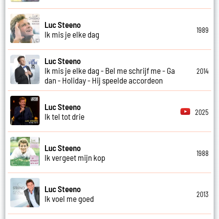
Luc Steeno
1989
Ik mis je elke dag
Luc Steeno
Ik mis je elke dag - Bel me schrijf me - Ga
2014
dan - Holiday - Hij speelde accordeon
Luc Steeno
2025
Ik tel tot drie
Luc Steeno
1988
Ik vergeet mijn kop
Luc Steeno
2013
Ik voel me goed