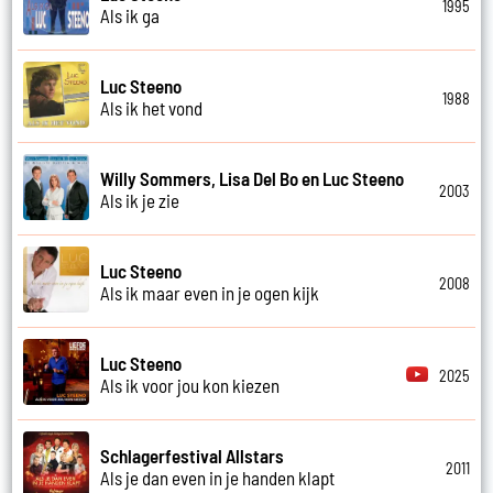
1995
Als ik ga
Luc Steeno
1988
Als ik het vond
Willy Sommers, Lisa Del Bo en Luc Steeno
2003
Als ik je zie
Luc Steeno
2008
Als ik maar even in je ogen kijk
Luc Steeno
2025
Als ik voor jou kon kiezen
Schlagerfestival Allstars
2011
Als je dan even in je handen klapt