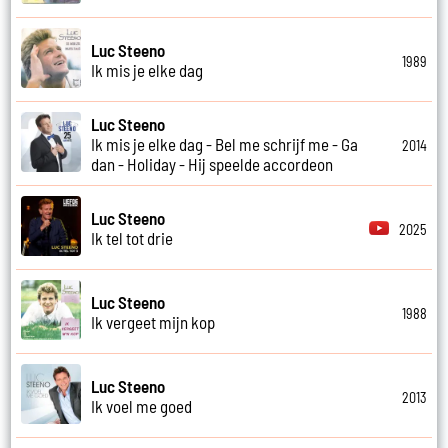
Luc Steeno
1989
Ik mis je elke dag
Luc Steeno
Ik mis je elke dag - Bel me schrijf me - Ga
2014
dan - Holiday - Hij speelde accordeon
Luc Steeno
2025
Ik tel tot drie
Luc Steeno
1988
Ik vergeet mijn kop
Luc Steeno
2013
Ik voel me goed