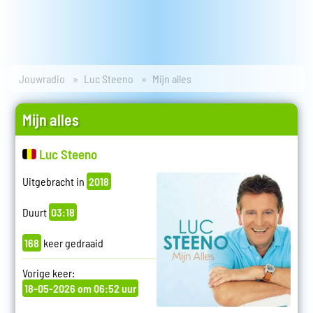
Jouwradio
Luc Steeno
Mijn alles
Mijn alles
Luc Steeno
Uitgebracht in
2018
Duurt
03:18
168
keer gedraaid
Vorige keer:
18-05-2026 om 06:52 uur