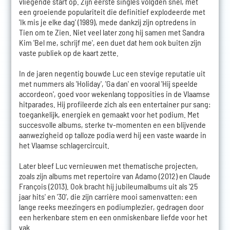
vliegende start op. Zijn eerste singles volgden snel, met
een groeiende populariteit die definitief explodeerde met
'Ik mis je elke dag' (1989), mede dankzij zijn optredens in
Tien om te Zien. Niet veel later zong hij samen met Sandra
Kim 'Bel me, schrijf me', een duet dat hem ook buiten zijn
vaste publiek op de kaart zette.
In de jaren negentig bouwde Luc een stevige reputatie uit
met nummers als 'Holiday', 'Ga dan' en vooral 'Hij speelde
accordeon', goed voor wekenlang topposities in de Vlaamse
hitparades. Hij profileerde zich als een entertainer pur sang:
toegankelijk, energiek en gemaakt voor het podium. Met
succesvolle albums, sterke tv-momenten en een blijvende
aanwezigheid op talloze podia werd hij een vaste waarde in
het Vlaamse schlagercircuit.
Later bleef Luc vernieuwen met thematische projecten,
zoals zijn albums met repertoire van Adamo (2012) en Claude
François (2013). Ook bracht hij jubileumalbums uit als '25
jaar hits' en '30', die zijn carrière mooi samenvatten: een
lange reeks meezingers en podiumplezier, gedragen door
een herkenbare stem en een onmiskenbare liefde voor het
vak.