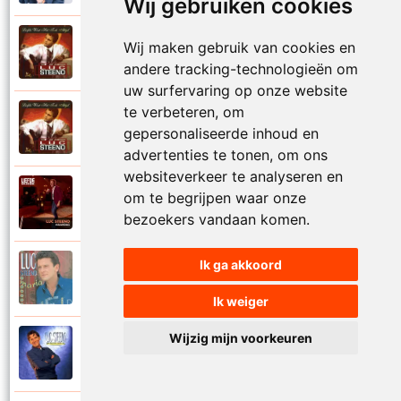
Wij gebruiken cookies
Luc Steeno
Wij maken gebruik van cookies en
1993
Liefde op het eerste zicht
andere tracking-technologieën om
uw surfervaring op onze website
te verbeteren, om
Luc Steeno
1993
gepersonaliseerde inhoud en
Liefde wint het toch altijd
advertenties te tonen, om ons
websiteverkeer te analyseren en
Luc Steeno
om te begrijpen waar onze
2025
Maandag
bezoekers vandaan komen.
Ik ga akkoord
Luc Steeno
1996
Maria
Ik weiger
Wijzig mijn voorkeuren
Luc Steeno
1998
Meer en meer