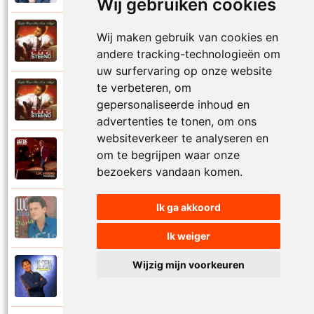
Wij gebruiken cookies
Luc Steeno
Wij maken gebruik van cookies en
1993
Liefde op het eerste zicht
andere tracking-technologieën om
uw surfervaring op onze website
te verbeteren, om
Luc Steeno
1993
gepersonaliseerde inhoud en
Liefde wint het toch altijd
advertenties te tonen, om ons
websiteverkeer te analyseren en
Luc Steeno
om te begrijpen waar onze
2025
Maandag
bezoekers vandaan komen.
Ik ga akkoord
Luc Steeno
1996
Maria
Ik weiger
Wijzig mijn voorkeuren
Luc Steeno
1998
Meer en meer