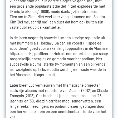
vliegende start op. Zijn eerste singles volgden snel, met
een groeiende populariteit die definitief explodeerde met
'Ik mis je elke dag' (1989), mede dankzij zijn optredens in
Tien om te Zien. Niet veel later zong hij samen met Sandra
Kim 'Bel me, schrijf me', een duet dat hem ook buiten zijn
vaste publiek op de kaart zette.
In de jaren negentig bouwde Luc een stevige reputatie uit
met nummers als 'Holiday', 'Ga dan' en vooral 'Hij speelde
accordeon', goed voor wekenlang topposities in de Vlaamse
hitparades. Hij profileerde zich als een entertainer pur sang:
toegankelijk, energiek en gemaakt voor het podium. Met
succesvolle albums, sterke tv-momenten en een blijvende
aanwezigheid op talloze podia werd hij een vaste waarde in
het Vlaamse schlagercircuit.
Later bleef Luc vernieuwen met thematische projecten,
zoals zijn albums met repertoire van Adamo (2012) en Claude
François (2013). Ook bracht hij jubileumalbums uit als '25
jaar hits' en '30', die zijn carrière mooi samenvatten: een
lange reeks meezingers en podiumplezier, gedragen door
een herkenbare stem en een onmiskenbare liefde voor het
vak.