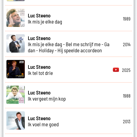
Luc Steeno
1989
Ik mis je elke dag
Luc Steeno
Ik mis je elke dag - Bel me schrijf me - Ga
2014
dan - Holiday - Hij speelde accordeon
Luc Steeno
2025
Ik tel tot drie
Luc Steeno
1988
Ik vergeet mijn kop
Luc Steeno
2013
Ik voel me goed