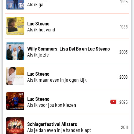
1995
Als ik ga
Luc Steeno
1988
Als ik het vond
Willy Sommers, Lisa Del Bo en Luc Steeno
2003
Als ik je zie
Luc Steeno
2008
Als ik maar even in je ogen kijk
Luc Steeno
2025
Als ik voor jou kon kiezen
Schlagerfestival Allstars
2011
Als je dan even in je handen klapt