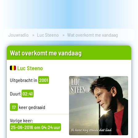
Jouwradio
Luc Steeno
Wat overkomt me vandaag
Wat overkomt me vandaag
Luc Steeno
Uitgebracht in
2001
Duurt
02:41
17
keer gedraaid
Vorige keer:
25-06-2016 om 04:24 uur