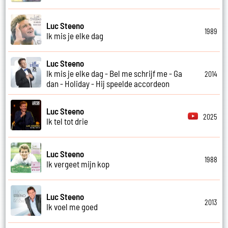
Luc Steeno
1989
Ik mis je elke dag
Luc Steeno
Ik mis je elke dag - Bel me schrijf me - Ga
2014
dan - Holiday - Hij speelde accordeon
Luc Steeno
2025
Ik tel tot drie
Luc Steeno
1988
Ik vergeet mijn kop
Luc Steeno
2013
Ik voel me goed