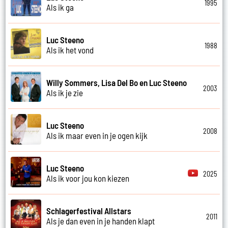
1995
Als ik ga
Luc Steeno
1988
Als ik het vond
Willy Sommers, Lisa Del Bo en Luc Steeno
2003
Als ik je zie
Luc Steeno
2008
Als ik maar even in je ogen kijk
Luc Steeno
2025
Als ik voor jou kon kiezen
Schlagerfestival Allstars
2011
Als je dan even in je handen klapt