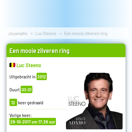
Jouwradio
Luc Steeno
Een mooie zilveren ring
Een mooie zilveren ring
Luc Steeno
Uitgebracht in
2012
Duurt
03:01
12
keer gedraaid
Vorige keer:
29-10-2017 om 17:28 uur