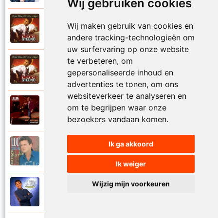
Wij gebruiken cookies
Luc Steeno
Wij maken gebruik van cookies en
1993
Liefde op het eerste zicht
andere tracking-technologieën om
uw surfervaring op onze website
te verbeteren, om
Luc Steeno
1993
gepersonaliseerde inhoud en
Liefde wint het toch altijd
advertenties te tonen, om ons
websiteverkeer te analyseren en
Luc Steeno
om te begrijpen waar onze
2025
Maandag
bezoekers vandaan komen.
Ik ga akkoord
Luc Steeno
1996
Maria
Ik weiger
Wijzig mijn voorkeuren
Luc Steeno
1998
Meer en meer