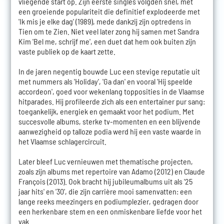
vliegende start op. Zijn eerste singles volgden snel, met
een groeiende populariteit die definitief explodeerde met
'Ik mis je elke dag' (1989), mede dankzij zijn optredens in
Tien om te Zien. Niet veel later zong hij samen met Sandra
Kim 'Bel me, schrijf me', een duet dat hem ook buiten zijn
vaste publiek op de kaart zette.
In de jaren negentig bouwde Luc een stevige reputatie uit
met nummers als 'Holiday', 'Ga dan' en vooral 'Hij speelde
accordeon', goed voor wekenlang topposities in de Vlaamse
hitparades. Hij profileerde zich als een entertainer pur sang:
toegankelijk, energiek en gemaakt voor het podium. Met
succesvolle albums, sterke tv-momenten en een blijvende
aanwezigheid op talloze podia werd hij een vaste waarde in
het Vlaamse schlagercircuit.
Later bleef Luc vernieuwen met thematische projecten,
zoals zijn albums met repertoire van Adamo (2012) en Claude
François (2013). Ook bracht hij jubileumalbums uit als '25
jaar hits' en '30', die zijn carrière mooi samenvatten: een
lange reeks meezingers en podiumplezier, gedragen door
een herkenbare stem en een onmiskenbare liefde voor het
vak.