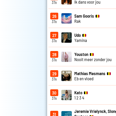
Ik dans voor jou
37x
Sam Gooris
26
Rak
37x
Udo
27
Yamina
37x
Youston
28
Nooit meer zonder jou
37x
Mathias Mesmans
29
Eb en vloed
37x
Kato
30
1 2 3 4
37x
Jeremie Vrielynck, Slo
31