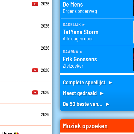
De Mens
2026
Ergens onderweg
dadelijk
►
2026
TatYana Storm
Alle dagen door
2026
daarna
►
Erik Goossens
Zielzoeker
2026
Complete speellijst ►
Meest gedraaid ►
2026
De 50 beste van... ►
2026
Muziek opzoeken
 Livay