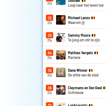
Soutaer
37x
Loop naar het leven toe
Michael Lanzo
32
Waarom jij
37x
Sammy Moore
33
Te jong om stil te zijn
37x
Mathias Vergels
34
Marlene
37x
Dana Winner
35
De stilte van de stad
37x
Cleymans en Van Geel
36
Schreeuw
37x
LunAcoustic
37