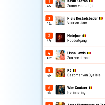
Kevin Kestan
1
Zomer voor altijd
47x
Niels Destadsbader
2
Vuur en vlam
43x
Metejoor
3
Nooduitgang
42x
Lissa Lewis
4
Zon zee strand
42x
K3
5
De zomer van Oya lele
41x
Wim Soutaer
6
Herinnering
41x
Aaron Blommaert en Zoe