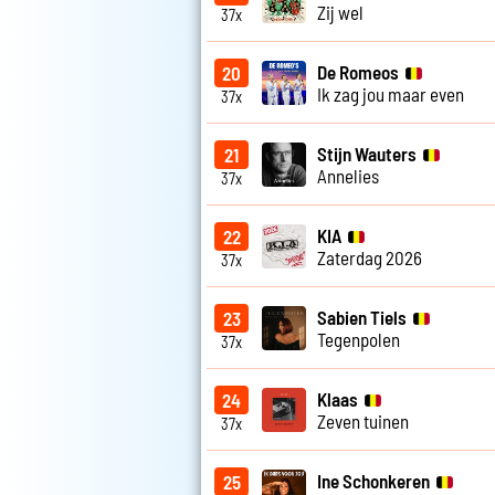
Zij wel
37x
De Romeos
20
Ik zag jou maar even
37x
Stijn Wauters
21
Annelies
37x
KIA
22
Zaterdag 2026
37x
Sabien Tiels
23
Tegenpolen
37x
Klaas
24
Zeven tuinen
37x
Ine Schonkeren
25