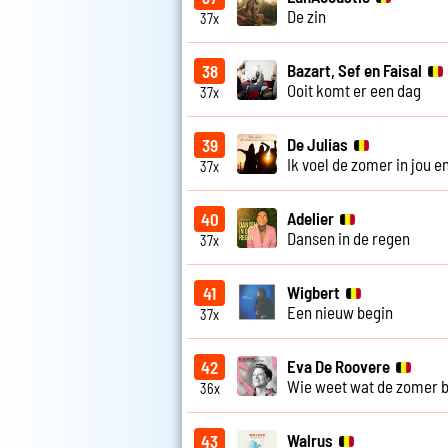
De zin
37x
Bazart, Sef en Faisal
38
Ooit komt er een dag
37x
De Julias
39
Ik voel de zomer in jou e
37x
Adelier
40
Dansen in de regen
37x
Wigbert
41
Een nieuw begin
37x
Eva De Roovere
42
Wie weet wat de zomer 
36x
Walrus
43