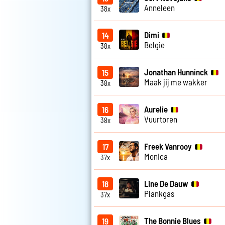
Anneleen
38x
Dimi
14
Belgie
38x
Jonathan Hunninck
15
Maak jij me wakker
38x
Aurelie
16
Vuurtoren
38x
Freek Vanrooy
17
Monica
37x
Line De Dauw
18
Plankgas
37x
The Bonnie Blues
19