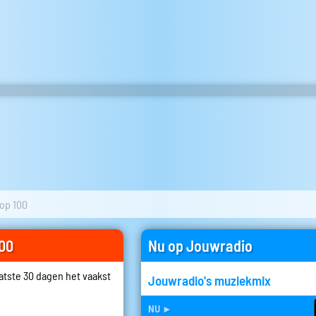
op 100
100
Nu op Jouwradio
aatste 30 dagen het vaakst
Jouwradio's muziekmix
nu
►