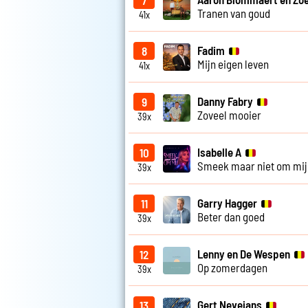
7
Tranen van goud
41x
Fadim
8
Mijn eigen leven
41x
Danny Fabry
9
Zoveel mooier
39x
Isabelle A
10
Smeek maar niet om mij
39x
Garry Hagger
11
Beter dan goed
39x
Lenny en De Wespen
12
Op zomerdagen
39x
Gert Nevejans
13