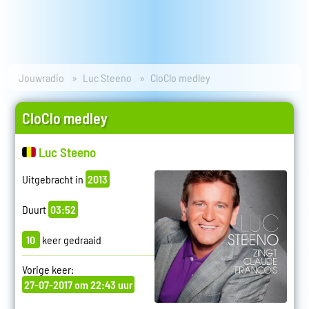
Jouwradio
Luc Steeno
CloClo medley
CloClo medley
Luc Steeno
Uitgebracht in
2013
Duurt
03:52
10
keer gedraaid
Vorige keer:
27-07-2017 om 22:43 uur