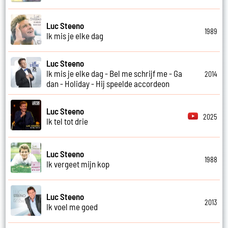
Luc Steeno
1989
Ik mis je elke dag
Luc Steeno
Ik mis je elke dag - Bel me schrijf me - Ga
2014
dan - Holiday - Hij speelde accordeon
Luc Steeno
2025
Ik tel tot drie
Luc Steeno
1988
Ik vergeet mijn kop
Luc Steeno
2013
Ik voel me goed