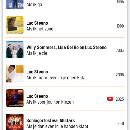
1995
Als ik ga
Luc Steeno
1988
Als ik het vond
Willy Sommers, Lisa Del Bo en Luc Steeno
2003
Als ik je zie
Luc Steeno
2008
Als ik maar even in je ogen kijk
Luc Steeno
2025
Als ik voor jou kon kiezen
Schlagerfestival Allstars
2011
Als je dan even in je handen klapt