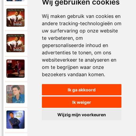
Wij gebruiken cookies
Luc Steeno
Wij maken gebruik van cookies en
1993
Liefde op het eerste zicht
andere tracking-technologieën om
uw surfervaring op onze website
te verbeteren, om
Luc Steeno
1993
gepersonaliseerde inhoud en
Liefde wint het toch altijd
advertenties te tonen, om ons
websiteverkeer te analyseren en
Luc Steeno
om te begrijpen waar onze
2025
Maandag
bezoekers vandaan komen.
Ik ga akkoord
Luc Steeno
1996
Maria
Ik weiger
Wijzig mijn voorkeuren
Luc Steeno
1998
Meer en meer