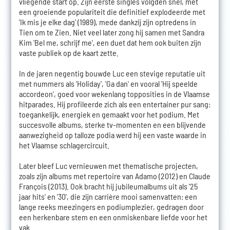
vliegende start op. Zijn eerste singles volgden snel, met
een groeiende populariteit die definitief explodeerde met
'Ik mis je elke dag' (1989), mede dankzij zijn optredens in
Tien om te Zien. Niet veel later zong hij samen met Sandra
Kim 'Bel me, schrijf me', een duet dat hem ook buiten zijn
vaste publiek op de kaart zette.
In de jaren negentig bouwde Luc een stevige reputatie uit
met nummers als 'Holiday', 'Ga dan' en vooral 'Hij speelde
accordeon', goed voor wekenlang topposities in de Vlaamse
hitparades. Hij profileerde zich als een entertainer pur sang:
toegankelijk, energiek en gemaakt voor het podium. Met
succesvolle albums, sterke tv-momenten en een blijvende
aanwezigheid op talloze podia werd hij een vaste waarde in
het Vlaamse schlagercircuit.
Later bleef Luc vernieuwen met thematische projecten,
zoals zijn albums met repertoire van Adamo (2012) en Claude
François (2013). Ook bracht hij jubileumalbums uit als '25
jaar hits' en '30', die zijn carrière mooi samenvatten: een
lange reeks meezingers en podiumplezier, gedragen door
een herkenbare stem en een onmiskenbare liefde voor het
vak.