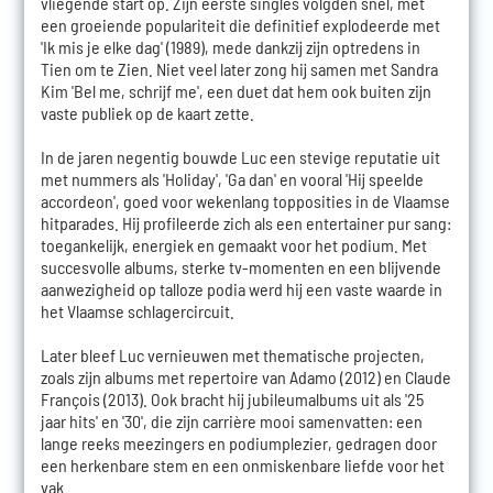
vliegende start op. Zijn eerste singles volgden snel, met
een groeiende populariteit die definitief explodeerde met
'Ik mis je elke dag' (1989), mede dankzij zijn optredens in
Tien om te Zien. Niet veel later zong hij samen met Sandra
Kim 'Bel me, schrijf me', een duet dat hem ook buiten zijn
vaste publiek op de kaart zette.
In de jaren negentig bouwde Luc een stevige reputatie uit
met nummers als 'Holiday', 'Ga dan' en vooral 'Hij speelde
accordeon', goed voor wekenlang topposities in de Vlaamse
hitparades. Hij profileerde zich als een entertainer pur sang:
toegankelijk, energiek en gemaakt voor het podium. Met
succesvolle albums, sterke tv-momenten en een blijvende
aanwezigheid op talloze podia werd hij een vaste waarde in
het Vlaamse schlagercircuit.
Later bleef Luc vernieuwen met thematische projecten,
zoals zijn albums met repertoire van Adamo (2012) en Claude
François (2013). Ook bracht hij jubileumalbums uit als '25
jaar hits' en '30', die zijn carrière mooi samenvatten: een
lange reeks meezingers en podiumplezier, gedragen door
een herkenbare stem en een onmiskenbare liefde voor het
vak.