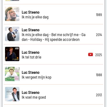
Luc Steeno
1989
Ik mis je elke dag
Luc Steeno
Ik mis je elke dag - Bel me schrijf me - Ga
2014
dan - Holiday - Hij speelde accordeon
Luc Steeno
2025
Ik tel tot drie
Luc Steeno
1988
Ik vergeet mijn kop
Luc Steeno
2013
Ik voel me goed