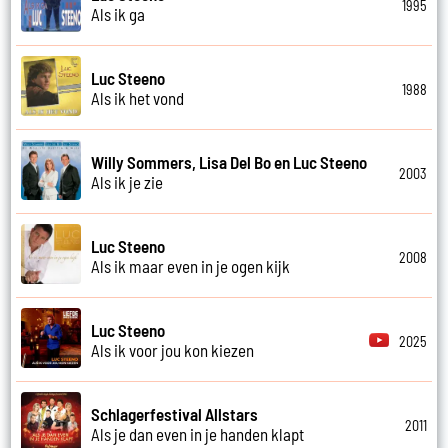
1995
Als ik ga
Luc Steeno
1988
Als ik het vond
Willy Sommers, Lisa Del Bo en Luc Steeno
2003
Als ik je zie
Luc Steeno
2008
Als ik maar even in je ogen kijk
Luc Steeno
2025
Als ik voor jou kon kiezen
Schlagerfestival Allstars
2011
Als je dan even in je handen klapt