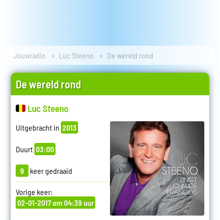
Jouwradio
Luc Steeno
De wereld rond
De wereld rond
Luc Steeno
Uitgebracht in
2013
Duurt
03:00
9
keer gedraaid
Vorige keer:
02-01-2017 om 04:39 uur