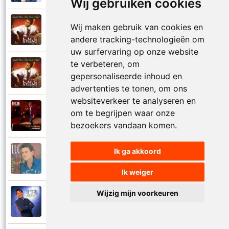
Wij gebruiken cookies
Luc Steeno
Wij maken gebruik van cookies en
1993
Liefde op het eerste zicht
andere tracking-technologieën om
uw surfervaring op onze website
te verbeteren, om
Luc Steeno
1993
gepersonaliseerde inhoud en
Liefde wint het toch altijd
advertenties te tonen, om ons
websiteverkeer te analyseren en
Luc Steeno
om te begrijpen waar onze
2025
Maandag
bezoekers vandaan komen.
Ik ga akkoord
Luc Steeno
1996
Maria
Ik weiger
Wijzig mijn voorkeuren
Luc Steeno
1998
Meer en meer