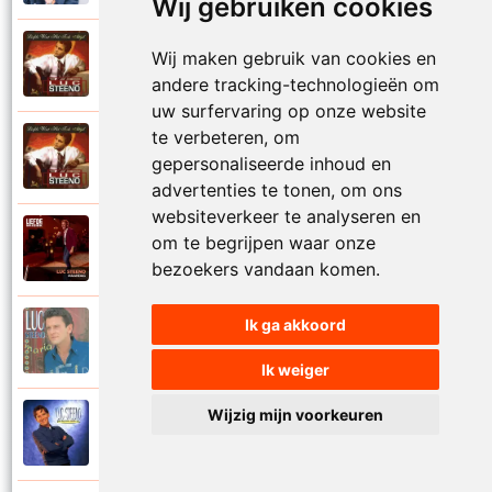
Wij gebruiken cookies
Luc Steeno
Wij maken gebruik van cookies en
1993
Liefde op het eerste zicht
andere tracking-technologieën om
uw surfervaring op onze website
te verbeteren, om
Luc Steeno
1993
gepersonaliseerde inhoud en
Liefde wint het toch altijd
advertenties te tonen, om ons
websiteverkeer te analyseren en
Luc Steeno
om te begrijpen waar onze
2025
Maandag
bezoekers vandaan komen.
Ik ga akkoord
Luc Steeno
1996
Maria
Ik weiger
Wijzig mijn voorkeuren
Luc Steeno
1998
Meer en meer