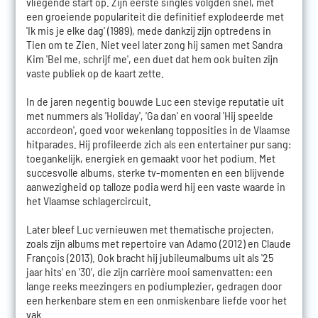
vliegende start op. Zijn eerste singles volgden snel, met
een groeiende populariteit die definitief explodeerde met
'Ik mis je elke dag' (1989), mede dankzij zijn optredens in
Tien om te Zien. Niet veel later zong hij samen met Sandra
Kim 'Bel me, schrijf me', een duet dat hem ook buiten zijn
vaste publiek op de kaart zette.
In de jaren negentig bouwde Luc een stevige reputatie uit
met nummers als 'Holiday', 'Ga dan' en vooral 'Hij speelde
accordeon', goed voor wekenlang topposities in de Vlaamse
hitparades. Hij profileerde zich als een entertainer pur sang:
toegankelijk, energiek en gemaakt voor het podium. Met
succesvolle albums, sterke tv-momenten en een blijvende
aanwezigheid op talloze podia werd hij een vaste waarde in
het Vlaamse schlagercircuit.
Later bleef Luc vernieuwen met thematische projecten,
zoals zijn albums met repertoire van Adamo (2012) en Claude
François (2013). Ook bracht hij jubileumalbums uit als '25
jaar hits' en '30', die zijn carrière mooi samenvatten: een
lange reeks meezingers en podiumplezier, gedragen door
een herkenbare stem en een onmiskenbare liefde voor het
vak.