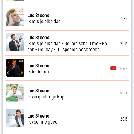
Luc Steeno
1989
Ik mis je elke dag
Luc Steeno
Ik mis je elke dag - Bel me schrijf me - Ga
2014
dan - Holiday - Hij speelde accordeon
Luc Steeno
2025
Ik tel tot drie
Luc Steeno
1988
Ik vergeet mijn kop
Luc Steeno
2013
Ik voel me goed