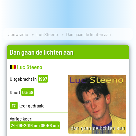
Jouwradio
Luc Steeno
Dan gaan de lichten aan
Dan gaan de lichten aan
Luc Steeno
Uitgebracht in
1997
Duurt
03:38
17
keer gedraaid
Vorige keer:
24-06-2016 om 06:56 uur