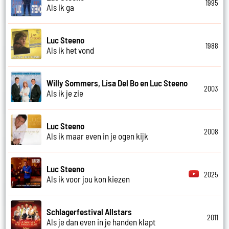
1995
Als ik ga
Luc Steeno
1988
Als ik het vond
Willy Sommers, Lisa Del Bo en Luc Steeno
2003
Als ik je zie
Luc Steeno
2008
Als ik maar even in je ogen kijk
Luc Steeno
2025
Als ik voor jou kon kiezen
Schlagerfestival Allstars
2011
Als je dan even in je handen klapt