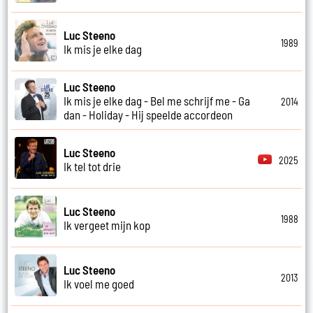
Luc Steeno
1989
Ik mis je elke dag
Luc Steeno
Ik mis je elke dag - Bel me schrijf me - Ga
2014
dan - Holiday - Hij speelde accordeon
Luc Steeno
2025
Ik tel tot drie
Luc Steeno
1988
Ik vergeet mijn kop
Luc Steeno
2013
Ik voel me goed