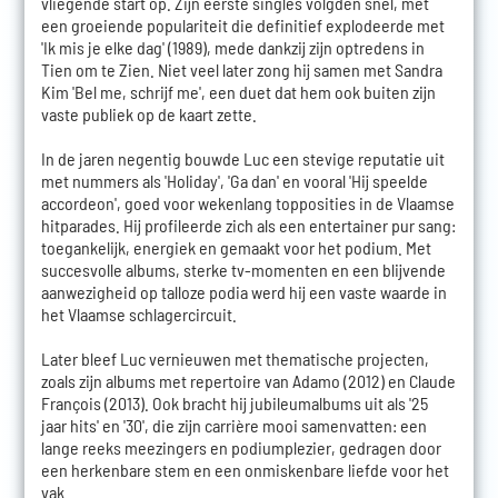
vliegende start op. Zijn eerste singles volgden snel, met
een groeiende populariteit die definitief explodeerde met
'Ik mis je elke dag' (1989), mede dankzij zijn optredens in
Tien om te Zien. Niet veel later zong hij samen met Sandra
Kim 'Bel me, schrijf me', een duet dat hem ook buiten zijn
vaste publiek op de kaart zette.
In de jaren negentig bouwde Luc een stevige reputatie uit
met nummers als 'Holiday', 'Ga dan' en vooral 'Hij speelde
accordeon', goed voor wekenlang topposities in de Vlaamse
hitparades. Hij profileerde zich als een entertainer pur sang:
toegankelijk, energiek en gemaakt voor het podium. Met
succesvolle albums, sterke tv-momenten en een blijvende
aanwezigheid op talloze podia werd hij een vaste waarde in
het Vlaamse schlagercircuit.
Later bleef Luc vernieuwen met thematische projecten,
zoals zijn albums met repertoire van Adamo (2012) en Claude
François (2013). Ook bracht hij jubileumalbums uit als '25
jaar hits' en '30', die zijn carrière mooi samenvatten: een
lange reeks meezingers en podiumplezier, gedragen door
een herkenbare stem en een onmiskenbare liefde voor het
vak.