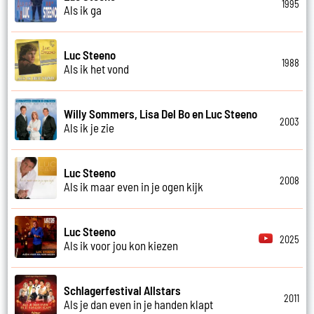
1995
Als ik ga
Luc Steeno
1988
Als ik het vond
Willy Sommers, Lisa Del Bo en Luc Steeno
2003
Als ik je zie
Luc Steeno
2008
Als ik maar even in je ogen kijk
Luc Steeno
2025
Als ik voor jou kon kiezen
Schlagerfestival Allstars
2011
Als je dan even in je handen klapt