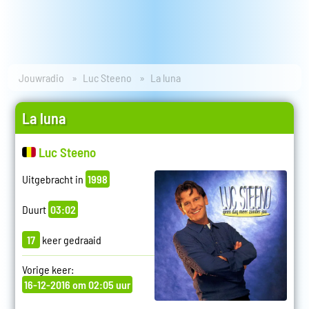
Jouwradio
Luc Steeno
La luna
La luna
Luc Steeno
Uitgebracht in
1998
Duurt
03:02
17
keer gedraaid
Vorige keer:
16-12-2016 om 02:05 uur