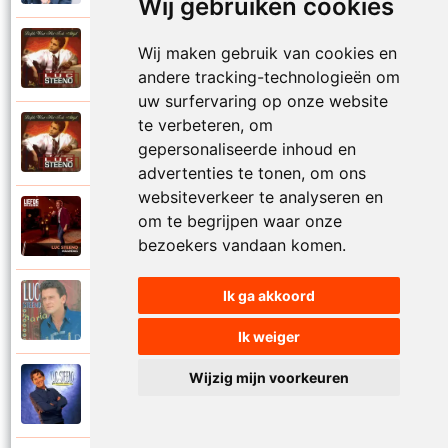
Wij gebruiken cookies
Luc Steeno
Wij maken gebruik van cookies en
1993
Liefde op het eerste zicht
andere tracking-technologieën om
uw surfervaring op onze website
te verbeteren, om
Luc Steeno
1993
gepersonaliseerde inhoud en
Liefde wint het toch altijd
advertenties te tonen, om ons
websiteverkeer te analyseren en
Luc Steeno
om te begrijpen waar onze
2025
Maandag
bezoekers vandaan komen.
Ik ga akkoord
Luc Steeno
1996
Maria
Ik weiger
Wijzig mijn voorkeuren
Luc Steeno
1998
Meer en meer